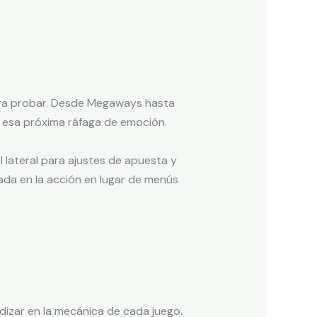
para probar. Desde Megaways hasta
 esa próxima ráfaga de emoción.
l lateral para ajustes de apuesta y
da en la acción en lugar de menús
dizar en la mecánica de cada juego.