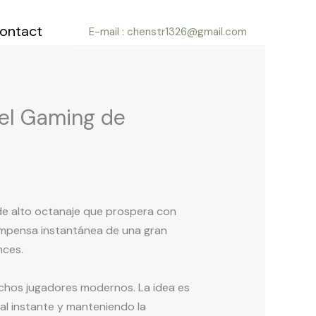
ontact
E-mail :
chenstr1326@gmail.com
del Gaming de
de alto octanaje que prospera con
compensa instantánea de una gran
nces.
uchos jugadores modernos. La idea es
al instante y manteniendo la