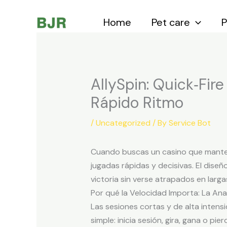
Skip
to
Home
Pet care
P
content
AllySpin: Quick‑Fir
Rápido Ritmo
/
Uncategorized
/ By
Service Bot
Cuando buscas un casino que manteng
jugadas rápidas y decisivas. El dis
victoria sin verse atrapados en larg
Por qué la Velocidad Importa: La An
Las sesiones cortas y de alta intens
simple: inicia sesión, gira, gana o pie