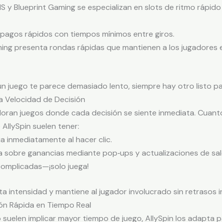
 Blueprint Gaming se especializan en slots de ritmo rápido
pagos rápidos con tiempos mínimos entre giros.
aming presenta rondas rápidas que mantienen a los jugadore
 un juego te parece demasiado lento, siempre hay otro listo 
a Velocidad de Decisión
aloran juegos donde cada decisión se siente inmediata. Cua
e AllySpin suelen tener:
ia inmediatamente al hacer clic.
a sobre ganancias mediante pop‑ups y actualizaciones de sal
s complicadas—¡solo juega!
alta intensidad y mantiene al jugador involucrado sin retrasos 
ión Rápida en Tiempo Real
 suelen implicar mayor tiempo de juego, AllySpin los adapta p