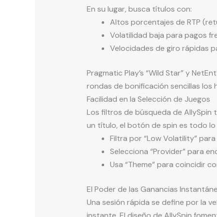
En su lugar, busca títulos con:
Altos porcentajes de RTP (ret
Volatilidad baja para pagos fr
Velocidades de giro rápidas pa
Pragmatic Play’s “Wild Star” y NetEn
rondas de bonificación sencillas los
Facilidad en la Selección de Juegos
Los filtros de búsqueda de AllySpin 
un título, el botón de spin es todo lo
Filtra por “Low Volatility” pa
Selecciona “Provider” para enc
Usa “Theme” para coincidir co
El Poder de las Ganancias Instantán
Una sesión rápida se define por la v
instante. El diseño de AllySpin fome