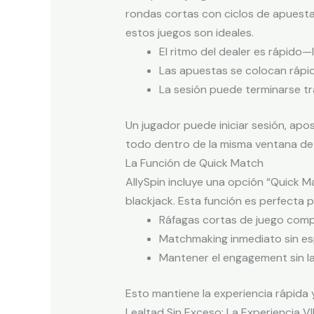
rondas cortas con ciclos de apuesta
estos juegos son ideales.
El ritmo del dealer es rápido
Las apuestas se colocan rápid
La sesión puede terminarse tr
Un jugador puede iniciar sesión, apo
todo dentro de la misma ventana de 
La Función de Quick Match
AllySpin incluye una opción “Quick 
blackjack. Esta función es perfecta p
Ráfagas cortas de juego compe
Matchmaking inmediato sin esp
Mantener el engagement sin l
Esto mantiene la experiencia rápida y
Lealtad Sin Exceso: La Experiencia VI