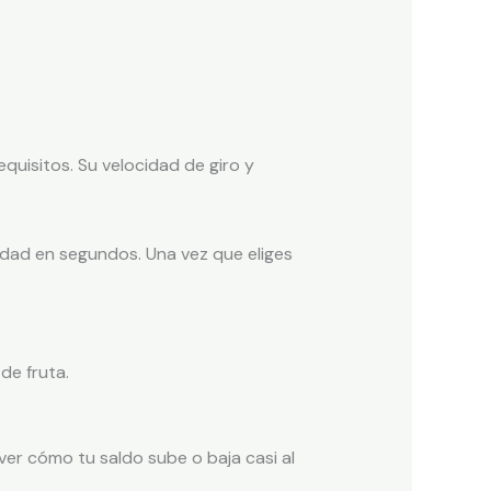
quisitos. Su velocidad de giro y
lidad en segundos. Una vez que eliges
de fruta.
ver cómo tu saldo sube o baja casi al