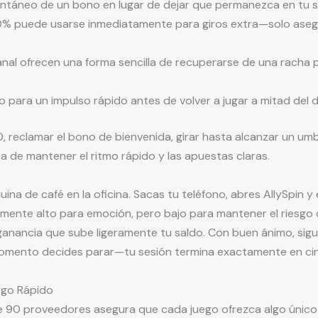
antáneo de un bono en lugar de dejar que permanezca en tu s
0% puede usarse inmediatamente para giros extra—solo asegúr
nal ofrecen una forma sencilla de recuperarse de una racha 
 para un impulso rápido antes de volver a jugar a mitad del d
0, reclamar el bono de bienvenida, girar hasta alcanzar un umb
a de mantener el ritmo rápido y las apuestas claras.
uina de café en la oficina. Sacas tu teléfono, abres AllySpin y 
emente alto para emoción, pero bajo para mantener el riesgo
ganancia que sube ligeramente tu saldo. Con buen ánimo, sig
momento decides parar—tu sesión termina exactamente en ci
ego Rápido
e 90 proveedores asegura que cada juego ofrezca algo único