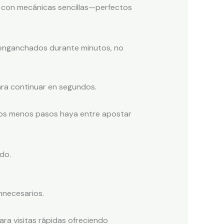
 con mecánicas sencillas—perfectos
s enganchados durante minutos, no
para continuar en segundos.
ntos menos pasos haya entre apostar
do.
innecesarios.
ara visitas rápidas ofreciendo