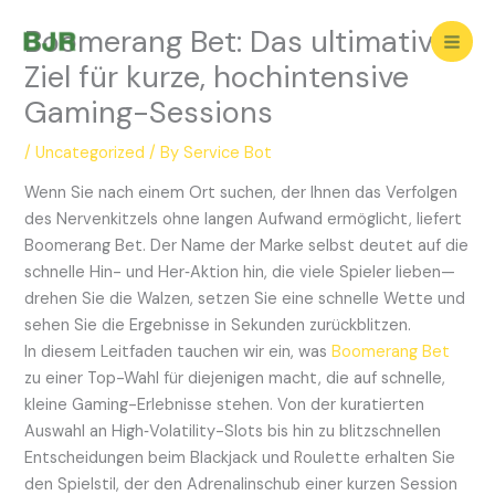
Skip
Boomerang Bet: Das ultimative
to
content
Ziel für kurze, hochintensive
Gaming-Sessions
/
Uncategorized
/ By
Service Bot
Wenn Sie nach einem Ort suchen, der Ihnen das Verfolgen
des Nervenkitzels ohne langen Aufwand ermöglicht, liefert
Boomerang Bet. Der Name der Marke selbst deutet auf die
schnelle Hin- und Her‑Aktion hin, die viele Spieler lieben—
drehen Sie die Walzen, setzen Sie eine schnelle Wette und
sehen Sie die Ergebnisse in Sekunden zurückblitzen.
In diesem Leitfaden tauchen wir ein, was
Boomerang Bet
zu einer Top-Wahl für diejenigen macht, die auf schnelle,
kleine Gaming-Erlebnisse stehen. Von der kuratierten
Auswahl an High‑Volatility-Slots bis hin zu blitzschnellen
Entscheidungen beim Blackjack und Roulette erhalten Sie
den Spielstil, der den Adrenalinschub einer kurzen Session