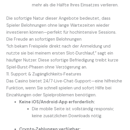
mehr als die Hälfte Ihres Einsatzes verlieren.
Die sofortige Natur dieser Angebote bedeutet, dass
Spieler Belohnungen ohne lange Wartezeiten wieder
investieren können—perfekt für hochintensive Sessions.
Die Freude an sofortigen Belohnungen
“Ich bekam Freispiele direkt nach der Anmeldung und
nutzte sie bei meinem ersten Slot‑Durchlauf,” sagt ein
häufiger Nutzer. Diese sofortige Befriedigung treibt kurze
Spiel‑Burst‑Phasen ohne Verzögerung an.
11. Support & Zugänglichkeits‑Features
Das Casino bietet 24/7‑Live‑Chat‑Support—eine hilfreiche
Funktion, wenn Sie schnell spielen und sofort Hilfe bei
Einzahlungen oder Spielproblemen benötigen.
Keine iOS/Android‑App erforderlich:
Die mobile Seite ist vollständig responsiv;
keine zusätzlichen Downloads nötig.
Crypto‑Zahlungen verfügbar: