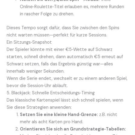
Online‑Roulette‑Titel erlauben es, mehrere Runden
in rascher Folge zu drehen.
Dieses Tempo sorgt dafür, dass Sie zwischen den Spins
nicht warten müssen—perfekt für kurze Sessions.
Ein Sitzungs‑Snapshot
Der Spieler könnte mit einer €5‑Wette auf Schwarz
starten, schnell drehen, dann automatisch €5 erneut auf
Schwarz setzen, falls das Ergebnis günstig war—alles
innerhalb weniger Sekunden.
Wenn die Serie endet, wechselt er zu einem anderen Spiel,
bevor die Session‑Uhr abläuft.
5. Blackjack: Schnelle Entscheidungs‑Timing
Das klassische Kartenspiel lässt sich schnell spielen, wenn
Sie diese Strategien anwenden:
Setzen Sie eine kleine Hand‑Grenze:
z.B. nicht
mehr als acht Karten pro Hand.
Orientieren Sie sich an Grundstrategie‑Tabellen: