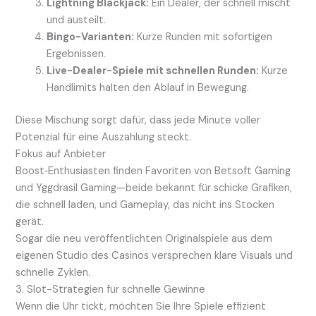
Lightning Blackjack:
Ein Dealer, der schnell mischt
und austeilt.
Bingo-Varianten:
Kurze Runden mit sofortigen
Ergebnissen.
Live-Dealer-Spiele mit schnellen Runden:
Kurze
Handlimits halten den Ablauf in Bewegung.
Diese Mischung sorgt dafür, dass jede Minute voller
Potenzial für eine Auszahlung steckt.
Fokus auf Anbieter
Boost‑Enthusiasten finden Favoriten von Betsoft Gaming
und Yggdrasil Gaming—beide bekannt für schicke Grafiken,
die schnell laden, und Gameplay, das nicht ins Stocken
gerät.
Sogar die neu veröffentlichten Originalspiele aus dem
eigenen Studio des Casinos versprechen klare Visuals und
schnelle Zyklen.
3. Slot-Strategien für schnelle Gewinne
Wenn die Uhr tickt, möchten Sie Ihre Spiele effizient