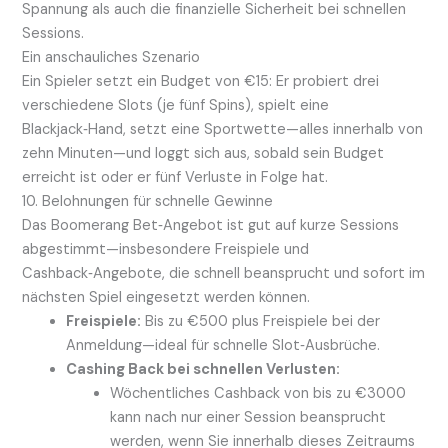
Spannung als auch die finanzielle Sicherheit bei schnellen
Sessions.
Ein anschauliches Szenario
Ein Spieler setzt ein Budget von €15: Er probiert drei
verschiedene Slots (je fünf Spins), spielt eine
Blackjack‑Hand, setzt eine Sportwette—alles innerhalb von
zehn Minuten—und loggt sich aus, sobald sein Budget
erreicht ist oder er fünf Verluste in Folge hat.
10. Belohnungen für schnelle Gewinne
Das Boomerang Bet‑Angebot ist gut auf kurze Sessions
abgestimmt—insbesondere Freispiele und
Cashback‑Angebote, die schnell beansprucht und sofort im
nächsten Spiel eingesetzt werden können.
Freispiele:
Bis zu €500 plus Freispiele bei der
Anmeldung—ideal für schnelle Slot‑Ausbrüche.
Cashing Back bei schnellen Verlusten:
Wöchentliches Cashback von bis zu €3000
kann nach nur einer Session beansprucht
werden, wenn Sie innerhalb dieses Zeitraums