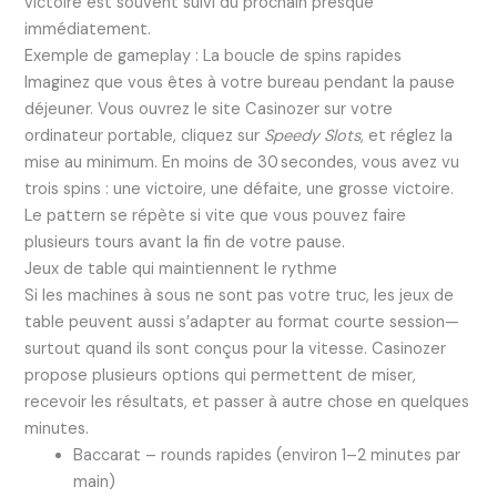
victoire est souvent suivi du prochain presque
immédiatement.
Exemple de gameplay : La boucle de spins rapides
Imaginez que vous êtes à votre bureau pendant la pause
déjeuner. Vous ouvrez le site Casinozer sur votre
ordinateur portable, cliquez sur
Speedy Slots
, et réglez la
mise au minimum. En moins de 30 secondes, vous avez vu
trois spins : une victoire, une défaite, une grosse victoire.
Le pattern se répète si vite que vous pouvez faire
plusieurs tours avant la fin de votre pause.
Jeux de table qui maintiennent le rythme
Si les machines à sous ne sont pas votre truc, les jeux de
table peuvent aussi s’adapter au format courte session—
surtout quand ils sont conçus pour la vitesse. Casinozer
propose plusieurs options qui permettent de miser,
recevoir les résultats, et passer à autre chose en quelques
minutes.
Baccarat – rounds rapides (environ 1–2 minutes par
main)