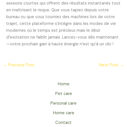
sessions courtes qui offrent des résultats instantanés tout
en maîtrisant le risque. Que vous tapiez depuis votre
bureau ou que vous tourniez des machines lors de votre
trajet, cette plateforme s’intègre dans les modes de vie
modernes où le temps est précieux mais le désir
d’excitation ne faiblit jamais. Lancez-vous dès maintenant
—votre prochain gain à haute énergie n’est qu’à un clic !
←
Previous Post
Next Post
→
Home
Pet care
Personal care
Home care
Contact