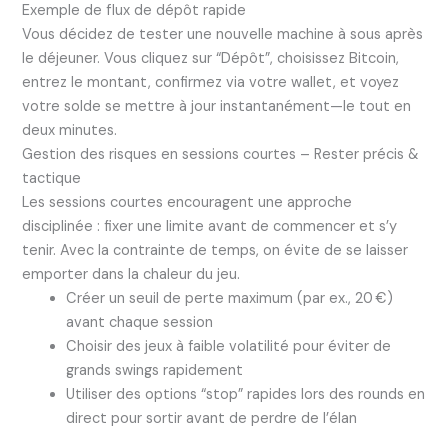
Exemple de flux de dépôt rapide
Vous décidez de tester une nouvelle machine à sous après
le déjeuner. Vous cliquez sur “Dépôt”, choisissez Bitcoin,
entrez le montant, confirmez via votre wallet, et voyez
votre solde se mettre à jour instantanément—le tout en
deux minutes.
Gestion des risques en sessions courtes – Rester précis &
tactique
Les sessions courtes encouragent une approche
disciplinée : fixer une limite avant de commencer et s’y
tenir. Avec la contrainte de temps, on évite de se laisser
emporter dans la chaleur du jeu.
Créer un seuil de perte maximum (par ex., 20 €)
avant chaque session
Choisir des jeux à faible volatilité pour éviter de
grands swings rapidement
Utiliser des options “stop” rapides lors des rounds en
direct pour sortir avant de perdre de l’élan