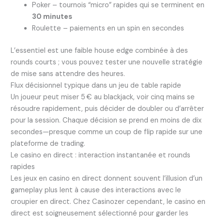
Poker – tournois “micro” rapides qui se terminent en
30 minutes
Roulette – paiements en un spin en secondes
L’essentiel est une faible house edge combinée à des
rounds courts ; vous pouvez tester une nouvelle stratégie
de mise sans attendre des heures.
Flux décisionnel typique dans un jeu de table rapide
Un joueur peut miser 5 € au blackjack, voir cinq mains se
résoudre rapidement, puis décider de doubler ou d’arrêter
pour la session. Chaque décision se prend en moins de dix
secondes—presque comme un coup de flip rapide sur une
plateforme de trading.
Le casino en direct : interaction instantanée et rounds
rapides
Les jeux en casino en direct donnent souvent l’illusion d’un
gameplay plus lent à cause des interactions avec le
croupier en direct. Chez Casinozer cependant, le casino en
direct est soigneusement sélectionné pour garder les