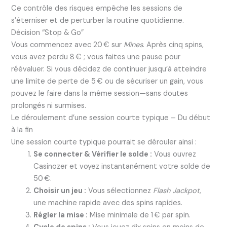
Ce contrôle des risques empêche les sessions de
s’éterniser et de perturber la routine quotidienne.
Décision “Stop & Go”
Vous commencez avec 20 € sur
Mines
. Après cinq spins,
vous avez perdu 8 € ; vous faites une pause pour
réévaluer. Si vous décidez de continuer jusqu’à atteindre
une limite de perte de 5 € ou de sécuriser un gain, vous
pouvez le faire dans la même session—sans doutes
prolongés ni surmises.
Le déroulement d’une session courte typique – Du début
à la fin
Une session courte typique pourrait se dérouler ainsi :
Se connecter & Vérifier le solde :
Vous ouvrez
Casinozer et voyez instantanément votre solde de
50 €.
Choisir un jeu :
Vous sélectionnez
Flash Jackpot
,
une machine rapide avec des spins rapides.
Régler la mise :
Mise minimale de 1 € par spin.