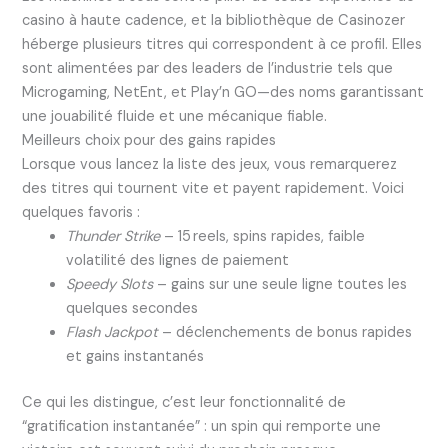
casino à haute cadence, et la bibliothèque de Casinozer
héberge plusieurs titres qui correspondent à ce profil. Elles
sont alimentées par des leaders de l’industrie tels que
Microgaming, NetEnt, et Play’n GO—des noms garantissant
une jouabilité fluide et une mécanique fiable.
Meilleurs choix pour des gains rapides
Lorsque vous lancez la liste des jeux, vous remarquerez
des titres qui tournent vite et payent rapidement. Voici
quelques favoris :
Thunder Strike
– 15 reels, spins rapides, faible
volatilité des lignes de paiement
Speedy Slots
– gains sur une seule ligne toutes les
quelques secondes
Flash Jackpot
– déclenchements de bonus rapides
et gains instantanés
Ce qui les distingue, c’est leur fonctionnalité de
“gratification instantanée” : un spin qui remporte une