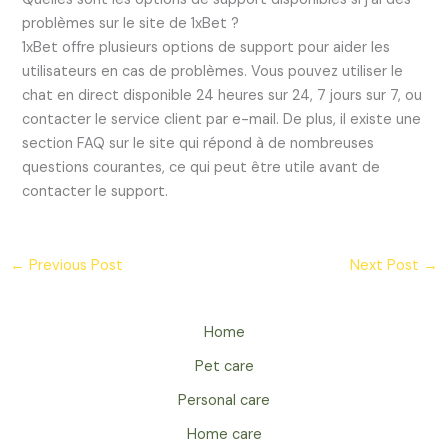
problèmes sur le site de 1xBet ?
1xBet offre plusieurs options de support pour aider les
utilisateurs en cas de problèmes. Vous pouvez utiliser le
chat en direct disponible 24 heures sur 24, 7 jours sur 7, ou
contacter le service client par e-mail. De plus, il existe une
section FAQ sur le site qui répond à de nombreuses
questions courantes, ce qui peut être utile avant de
contacter le support.
←
Previous Post
Next Post
→
Home
Pet care
Personal care
Home care