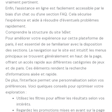
vraiment pertinent.
Enfin, l’assistance en ligne est facilement accessible par le
biais d’un chat ou d’une section FAQ. Cela sécurise
l’expérience et aide à résoudre d’éventuels problèmes
rapidement.
Comprendre la structure du site 1xBet
Pour améliorer votre expérience sur cette plateforme de
paris, il est essentiel de se familiariser avec la disposition
des sections. La navigation sur le site est intuitif; les menus
principaux se trouvent généralement en haut de la page,
offrant un accès rapide aux différentes catégories de jeux
et de paris. Ces éléments rendent la recherche
d’informations aisée et rapide.
De plus, l’interface permet une personnalisation selon vos
préférences. Voici quelques conseils pour optimiser votre
exploration :
Utilisez les filtres pour affiner les résultats selon vos
intérêts.
Regardez les promotions mises en avant sur la page