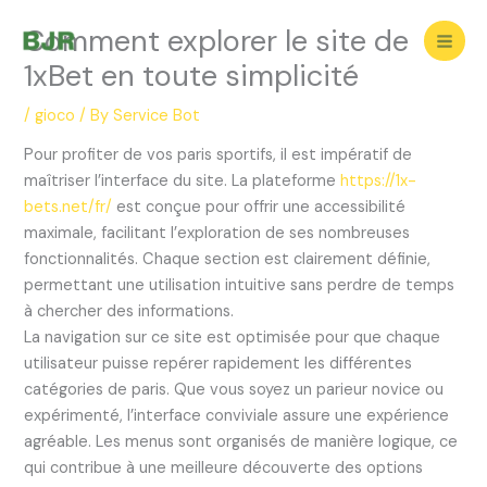
Skip
Comment explorer le site de
to
content
1xBet en toute simplicité
/
gioco
/ By
Service Bot
Pour profiter de vos paris sportifs, il est impératif de
maîtriser l’interface du site. La plateforme
https://1x-
bets.net/fr/
est conçue pour offrir une accessibilité
maximale, facilitant l’exploration de ses nombreuses
fonctionnalités. Chaque section est clairement définie,
permettant une utilisation intuitive sans perdre de temps
à chercher des informations.
La navigation sur ce site est optimisée pour que chaque
utilisateur puisse repérer rapidement les différentes
catégories de paris. Que vous soyez un parieur novice ou
expérimenté, l’interface conviviale assure une expérience
agréable. Les menus sont organisés de manière logique, ce
qui contribue à une meilleure découverte des options