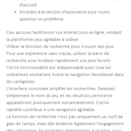
d’accueil.
Accédez à la section d’assistance pour toute
question ou problème.
Ces astuces faciliteront vos interactions en ligne, rendant
la plateforme plus agréable à utiliser.
Utiliser la fonction de recherche pour trouver des jeux
Pour une expérience sans tracas, utilisez la barre de
recherche pour localiser rapidement vos jeux favoris.
Cette fonctionnalité est indispensable pour tous les
utilisateurs souhaitant éviter la navigation fastidieuse dans
les catégories.
L’interface conviviale simplifie les recherches. Saisissez
simplement le nom du jeu, et les résultats pertinents
apparaîtront pratiquement instantanément. Cette
rapidité contribue à une navigation agréable.
La fonction de recherche n’est pas uniquement un outil de
gain de temps, mais elle améliore également l’engagement
des utilisateurs. En accédant directement à un titre, vous