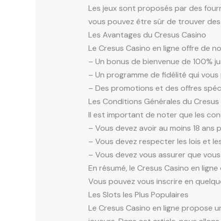
Les jeux sont proposés par des fourni
vous pouvez être sûr de trouver des
Les Avantages du Cresus Casino
Le Cresus Casino en ligne offre de 
– Un bonus de bienvenue de 100% ju
– Un programme de fidélité qui vous
– Des promotions et des offres spéci
Les Conditions Générales du Cresus
Il est important de noter que les con
– Vous devez avoir au moins 18 ans po
– Vous devez respecter les lois et l
– Vous devez vous assurer que vous
En résumé, le Cresus Casino en ligne 
Vous pouvez vous inscrire en quelq
Les Slots les Plus Populaires
Le Cresus Casino en ligne propose un