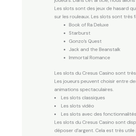
joueurs. Dans cet article, nous allon
Les slots sont des jeux de hasard q
sur les rouleaux. Les slots sont très 
Book of Ra Deluxe
Starburst
Gonzo’s Quest
Jack and the Beanstalk
Immortal Romance
Les slots du Cresus Casino sont très 
Les joueurs peuvent choisir entre de
animations spectaculaires.
Les slots classiques
Les slots vidéo
Les slots avec des fonctionnalité
Les slots du Cresus Casino sont disp
déposer d’argent. Cela est très utile