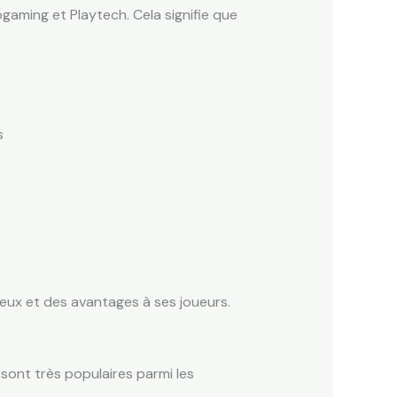
gaming et Playtech. Cela signifie que
s
jeux et des avantages à ses joueurs.
sont très populaires parmi les