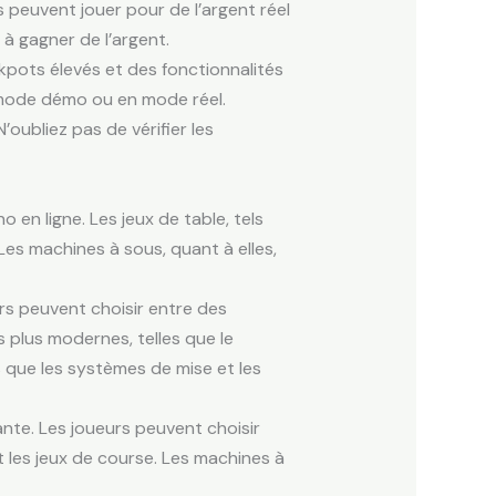
s peuvent jouer pour de l’argent réel
à gagner de l’argent.
ckpots élevés et des fonctionnalités
n mode démo ou en mode réel.
ubliez pas de vérifier les
 en ligne. Les jeux de table, tels
 Les machines à sous, quant à elles,
urs peuvent choisir entre des
ns plus modernes, telles que le
s que les systèmes de mise et les
ante. Les joueurs peuvent choisir
t les jeux de course. Les machines à