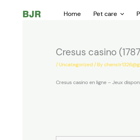
Skip
to
Home
Pet care
P
content
Cresus casino (1787
/
Uncategorized
/ By
chenstr1326@g
Cresus casino en ligne – Jeux dispon