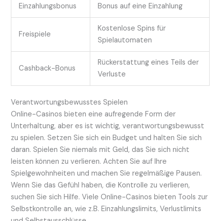
Einzahlungsbonus
Bonus auf eine Einzahlung
Kostenlose Spins für
Freispiele
Spielautomaten
Rückerstattung eines Teils der
Cashback-Bonus
Verluste
Verantwortungsbewusstes Spielen
Online-Casinos bieten eine aufregende Form der
Unterhaltung, aber es ist wichtig, verantwortungsbewusst
zu spielen. Setzen Sie sich ein Budget und halten Sie sich
daran. Spielen Sie niemals mit Geld, das Sie sich nicht
leisten können zu verlieren. Achten Sie auf Ihre
Spielgewohnheiten und machen Sie regelmäßige Pausen.
Wenn Sie das Gefühl haben, die Kontrolle zu verlieren,
suchen Sie sich Hilfe. Viele Online-Casinos bieten Tools zur
Selbstkontrolle an, wie z.B. Einzahlungslimits, Verlustlimits
und Selbstausschlüsse.