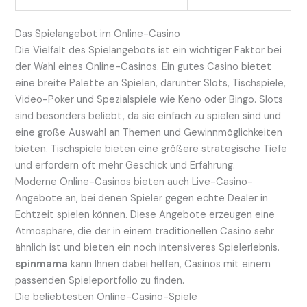
Das Spielangebot im Online-Casino
Die Vielfalt des Spielangebots ist ein wichtiger Faktor bei
der Wahl eines Online-Casinos. Ein gutes Casino bietet
eine breite Palette an Spielen, darunter Slots, Tischspiele,
Video-Poker und Spezialspiele wie Keno oder Bingo. Slots
sind besonders beliebt, da sie einfach zu spielen sind und
eine große Auswahl an Themen und Gewinnmöglichkeiten
bieten. Tischspiele bieten eine größere strategische Tiefe
und erfordern oft mehr Geschick und Erfahrung.
Moderne Online-Casinos bieten auch Live-Casino-
Angebote an, bei denen Spieler gegen echte Dealer in
Echtzeit spielen können. Diese Angebote erzeugen eine
Atmosphäre, die der in einem traditionellen Casino sehr
ähnlich ist und bieten ein noch intensiveres Spielerlebnis.
spinmama
kann Ihnen dabei helfen, Casinos mit einem
passenden Spieleportfolio zu finden.
Die beliebtesten Online-Casino-Spiele