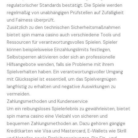
regulatorischer Standards bestätigt. Die Spiele werden
regelmäßig von unabhängigen Prüfstellen auf Zufälligkeit
und Fairness überprüft.
Zusätzlich zu den technischen Sicherheitsmaßnahmen
bietet spin mama casino auch verschiedene Tools und
Ressourcen für verantwortungsvolles Spielen. Spieler
können beispielsweise Einzahlungslimits festlegen,
Selbstsperren aktivieren oder sich an professionelle
Hilfsangebote wenden, falls sie Probleme mit ihrem
Spielverhalten haben. Ein verantwortungsvoller Umgang
mit Glücksspiel ist essentiell, um das Spielvergnügen
langfristig zu erhalten und negative Auswirkungen zu
vermeiden.
Zahlungsmethoden und Kundenservice
Um ein reibungsloses Spielerlebnis zu gewährleisten, bietet
spin mama casino eine Vielzahl von sicheren und
bequemen Zahlungsmethoden an. Dazu gehören gängige
Kreditkarten wie Visa und Mastercard, E-Wallets wie Skrill