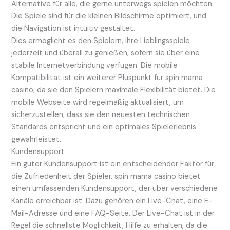
Alternative für alle, die gerne unterwegs spielen möchten.
Die Spiele sind für die kleinen Bildschirme optimiert, und
die Navigation ist intuitiv gestaltet.
Dies ermöglicht es den Spielern, ihre Lieblingsspiele
jederzeit und überall zu genießen, sofern sie über eine
stabile Internetverbindung verfügen. Die mobile
Kompatibilität ist ein weiterer Pluspunkt für spin mama
casino, da sie den Spielern maximale Flexibilität bietet. Die
mobile Webseite wird regelmäßig aktualisiert, um
sicherzustellen, dass sie den neuesten technischen
Standards entspricht und ein optimales Spielerlebnis
gewährleistet.
Kundensupport
Ein guter Kundensupport ist ein entscheidender Faktor für
die Zufriedenheit der Spieler. spin mama casino bietet
einen umfassenden Kundensupport, der über verschiedene
Kanäle erreichbar ist. Dazu gehören ein Live-Chat, eine E-
Mail-Adresse und eine FAQ-Seite. Der Live-Chat ist in der
Regel die schnellste Möglichkeit, Hilfe zu erhalten, da die