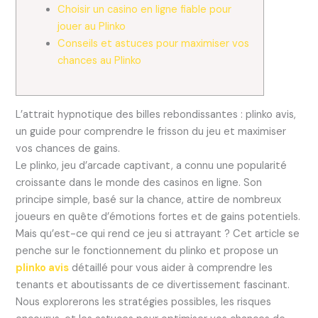
Choisir un casino en ligne fiable pour
jouer au Plinko
Conseils et astuces pour maximiser vos
chances au Plinko
L’attrait hypnotique des billes rebondissantes : plinko avis,
un guide pour comprendre le frisson du jeu et maximiser
vos chances de gains.
Le plinko, jeu d’arcade captivant, a connu une popularité
croissante dans le monde des casinos en ligne. Son
principe simple, basé sur la chance, attire de nombreux
joueurs en quête d’émotions fortes et de gains potentiels.
Mais qu’est-ce qui rend ce jeu si attrayant ? Cet article se
penche sur le fonctionnement du plinko et propose un
plinko avis
détaillé pour vous aider à comprendre les
tenants et aboutissants de ce divertissement fascinant.
Nous explorerons les stratégies possibles, les risques