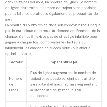
dans certaines versions, un nombre de lignes. Le nombre
de lignes détermine le nombre de trajectoires possibles
pour la bille, ce qui affecte également les probabilités de
gain.
La beauté du plinko réside dans son imprévisibilité. Chaque
partie est unique et le résultat dépend entièrement de la
chance. Bien qu’il n’existe pas de stratégie infaillible pour
gagner à chaque fois, comprendre les facteurs qui
influencent les chances de succès peut vous aider à
optimiser votre jeu.
Facteur
Impact sur le jeu
Plus de lignes augmentent le nombre de
Nombre
trajectoires possibles, diminuant ainsi le
de
gain potentiel maximal, mais augmentant
lignes
la probabilité de gagner un gain
quelconque.
Une mise plus importante augmente