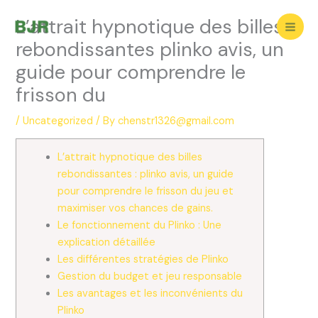
Skip
L’attrait hypnotique des billes
to
content
rebondissantes plinko avis, un
guide pour comprendre le
frisson du
/
Uncategorized
/ By
chenstr1326@gmail.com
L’attrait hypnotique des billes
rebondissantes : plinko avis, un guide
pour comprendre le frisson du jeu et
maximiser vos chances de gains.
Le fonctionnement du Plinko : Une
explication détaillée
Les différentes stratégies de Plinko
Gestion du budget et jeu responsable
Les avantages et les inconvénients du
Plinko