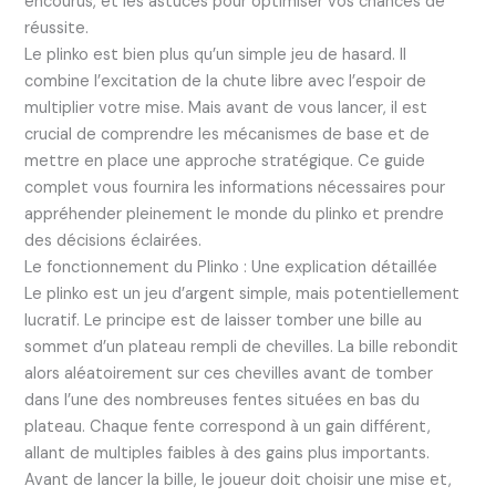
encourus, et les astuces pour optimiser vos chances de
réussite.
Le plinko est bien plus qu’un simple jeu de hasard. Il
combine l’excitation de la chute libre avec l’espoir de
multiplier votre mise. Mais avant de vous lancer, il est
crucial de comprendre les mécanismes de base et de
mettre en place une approche stratégique. Ce guide
complet vous fournira les informations nécessaires pour
appréhender pleinement le monde du plinko et prendre
des décisions éclairées.
Le fonctionnement du Plinko : Une explication détaillée
Le plinko est un jeu d’argent simple, mais potentiellement
lucratif. Le principe est de laisser tomber une bille au
sommet d’un plateau rempli de chevilles. La bille rebondit
alors aléatoirement sur ces chevilles avant de tomber
dans l’une des nombreuses fentes situées en bas du
plateau. Chaque fente correspond à un gain différent,
allant de multiples faibles à des gains plus importants.
Avant de lancer la bille, le joueur doit choisir une mise et,