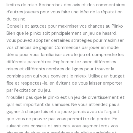
limites de mise. Recherchez des avis et des commentaires
d’autres joueurs pour vous faire une idée de la réputation
du casino.
Conseils et astuces pour maximiser vos chances au Plinko
Bien que le plinko soit principalement un jeu de hasard,
vous pouvez adopter certaines stratégies pour maximiser
vos chances de gagner. Commencez par jouer en mode
démo pour vous familiariser avec le jeu et comprendre les
différents paramètres. Expérimentez avec différentes
mises et différents nombres de lignes pour trouver la
combinaison qui vous convient le mieux. Utilisez un budget
fixe et respectez-le, en évitant de vous laisser emporter
par l’excitation du jeu.
N’oubliez pas que le plinko est un jeu de divertissement et
qu’il est important de s’amuser. Ne vous attendez pas à
gagner à chaque fois et ne jouez jamais avec de l’argent
que vous ne pouvez pas vous permettre de perdre. En
suivant ces conseils et astuces, vous augmenterez vos