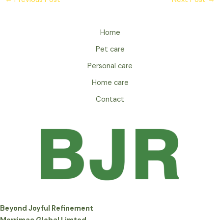
Home
Pet care
Personal care
Home care
Contact
Beyond Joyful Refinement