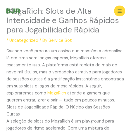
Skip
MegaRich: Slots de Alta
to
content
Intensidade e Ganhos Rápidos
para Jogabilidade Rápida
/
Uncategorized
/ By
Service Bot
Quando você procura um casino que mantém a adrenalina
lá em cima sem longas esperas, MegaRich oferece
exatamente isso. A plataforma está repleta de mais de
nove mil títulos, mas o verdadeiro atrativo para jogadores
de sessões curtas é a gratificação instantânea encontrada
em suas slots e jogos de mesa rápidos. A seguir,
exploraremos como
MegaRich
atende a gamers que
querem entrar, girar e sair — tudo em poucos minutos.
Slots de Jogabilidade Rápida: O Núcleo das Sessões
Curtas
A seleção de slots do MegaRich é um playground para
jogadores de ritmo acelerado. Com uma mistura de