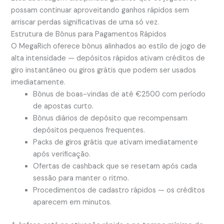
possam continuar aproveitando ganhos rápidos sem
arriscar perdas significativas de uma só vez.
Estrutura de Bônus para Pagamentos Rápidos
O MegaRich oferece bônus alinhados ao estilo de jogo de
alta intensidade — depósitos rápidos ativam créditos de
giro instantâneo ou giros grátis que podem ser usados
imediatamente.
Bônus de boas-vindas de até €2500 com período
de apostas curto.
Bônus diários de depósito que recompensam
depósitos pequenos frequentes.
Packs de giros grátis que ativam imediatamente
após verificação.
Ofertas de cashback que se resetam após cada
sessão para manter o ritmo.
Procedimentos de cadastro rápidos — os créditos
aparecem em minutos.