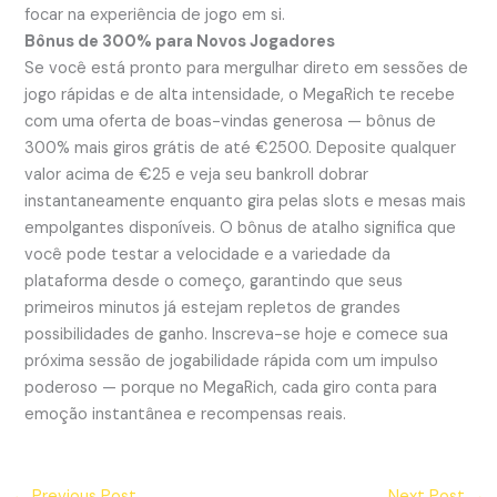
focar na experiência de jogo em si.
Bônus de 300% para Novos Jogadores
Se você está pronto para mergulhar direto em sessões de
jogo rápidas e de alta intensidade, o MegaRich te recebe
com uma oferta de boas-vindas generosa — bônus de
300% mais giros grátis de até €2500. Deposite qualquer
valor acima de €25 e veja seu bankroll dobrar
instantaneamente enquanto gira pelas slots e mesas mais
empolgantes disponíveis. O bônus de atalho significa que
você pode testar a velocidade e a variedade da
plataforma desde o começo, garantindo que seus
primeiros minutos já estejam repletos de grandes
possibilidades de ganho. Inscreva-se hoje e comece sua
próxima sessão de jogabilidade rápida com um impulso
poderoso — porque no MegaRich, cada giro conta para
emoção instantânea e recompensas reais.
←
Previous Post
Next Post
→