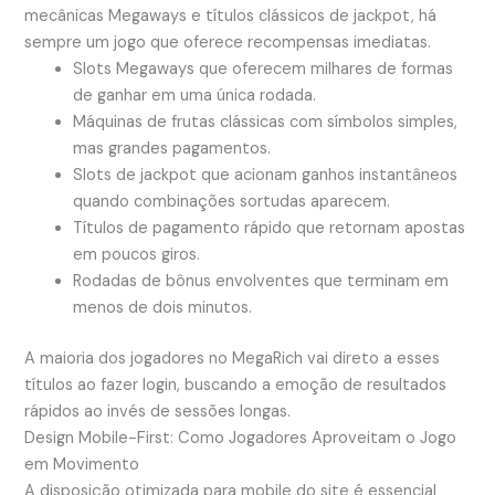
mecânicas Megaways e títulos clássicos de jackpot, há
sempre um jogo que oferece recompensas imediatas.
Slots Megaways que oferecem milhares de formas
de ganhar em uma única rodada.
Máquinas de frutas clássicas com símbolos simples,
mas grandes pagamentos.
Slots de jackpot que acionam ganhos instantâneos
quando combinações sortudas aparecem.
Títulos de pagamento rápido que retornam apostas
em poucos giros.
Rodadas de bônus envolventes que terminam em
menos de dois minutos.
A maioria dos jogadores no MegaRich vai direto a esses
títulos ao fazer login, buscando a emoção de resultados
rápidos ao invés de sessões longas.
Design Mobile-First: Como Jogadores Aproveitam o Jogo
em Movimento
A disposição otimizada para mobile do site é essencial