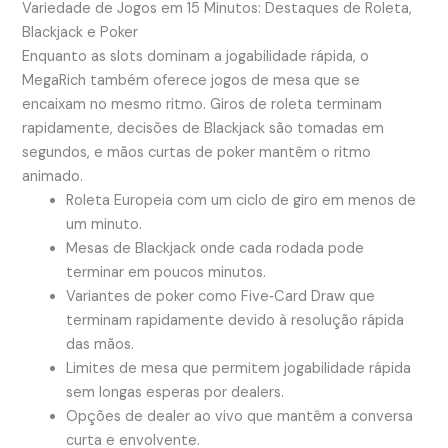
Variedade de Jogos em 15 Minutos: Destaques de Roleta,
Blackjack e Poker
Enquanto as slots dominam a jogabilidade rápida, o
MegaRich também oferece jogos de mesa que se
encaixam no mesmo ritmo. Giros de roleta terminam
rapidamente, decisões de Blackjack são tomadas em
segundos, e mãos curtas de poker mantêm o ritmo
animado.
Roleta Europeia com um ciclo de giro em menos de
um minuto.
Mesas de Blackjack onde cada rodada pode
terminar em poucos minutos.
Variantes de poker como Five‑Card Draw que
terminam rapidamente devido à resolução rápida
das mãos.
Limites de mesa que permitem jogabilidade rápida
sem longas esperas por dealers.
Opções de dealer ao vivo que mantêm a conversa
curta e envolvente.