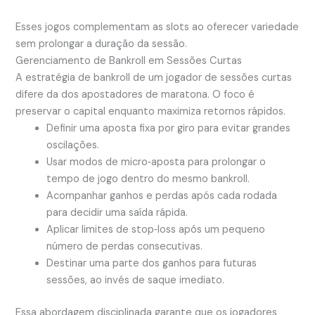
Esses jogos complementam as slots ao oferecer variedade
sem prolongar a duração da sessão.
Gerenciamento de Bankroll em Sessões Curtas
A estratégia de bankroll de um jogador de sessões curtas
difere da dos apostadores de maratona. O foco é
preservar o capital enquanto maximiza retornos rápidos.
Definir uma aposta fixa por giro para evitar grandes
oscilações.
Usar modos de micro‑aposta para prolongar o
tempo de jogo dentro do mesmo bankroll.
Acompanhar ganhos e perdas após cada rodada
para decidir uma saída rápida.
Aplicar limites de stop‑loss após um pequeno
número de perdas consecutivas.
Destinar uma parte dos ganhos para futuras
sessões, ao invés de saque imediato.
Essa abordagem disciplinada garante que os jogadores