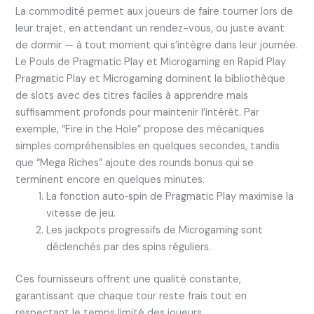
La commodité permet aux joueurs de faire tourner lors de
leur trajet, en attendant un rendez-vous, ou juste avant
de dormir — à tout moment qui s’intègre dans leur journée.
Le Pouls de Pragmatic Play et Microgaming en Rapid Play
Pragmatic Play et Microgaming dominent la bibliothèque
de slots avec des titres faciles à apprendre mais
suffisamment profonds pour maintenir l’intérêt. Par
exemple, “Fire in the Hole” propose des mécaniques
simples compréhensibles en quelques secondes, tandis
que “Mega Riches” ajoute des rounds bonus qui se
terminent encore en quelques minutes.
La fonction auto‑spin de Pragmatic Play maximise la
vitesse de jeu.
Les jackpots progressifs de Microgaming sont
déclenchés par des spins réguliers.
Ces fournisseurs offrent une qualité constante,
garantissant que chaque tour reste frais tout en
respectant le temps limité des joueurs.