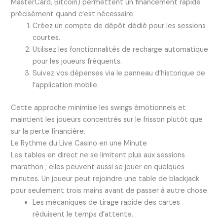
MasterCard, Bitcoin) permettent un financement rapide
précisément quand c’est nécessaire.
Créez un compte de dépôt dédié pour les sessions
courtes.
Utilisez les fonctionnalités de recharge automatique
pour les joueurs fréquents.
Suivez vos dépenses via le panneau d’historique de
l’application mobile.
Cette approche minimise les swings émotionnels et
maintient les joueurs concentrés sur le frisson plutôt que
sur la perte financière.
Le Rythme du Live Casino en une Minute
Les tables en direct ne se limitent plus aux sessions
marathon ; elles peuvent aussi se jouer en quelques
minutes. Un joueur peut rejoindre une table de blackjack
pour seulement trois mains avant de passer à autre chose.
Les mécaniques de tirage rapide des cartes
réduisent le temps d’attente.