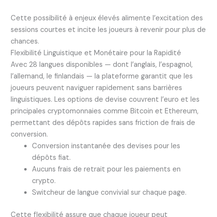
Cette possibilité à enjeux élevés alimente l’excitation des
sessions courtes et incite les joueurs à revenir pour plus de
chances.
Flexibilité Linguistique et Monétaire pour la Rapidité
Avec 28 langues disponibles — dont l’anglais, l’espagnol,
l’allemand, le finlandais — la plateforme garantit que les
joueurs peuvent naviguer rapidement sans barrières
linguistiques. Les options de devise couvrent l’euro et les
principales cryptomonnaies comme Bitcoin et Ethereum,
permettant des dépôts rapides sans friction de frais de
conversion.
Conversion instantanée des devises pour les
dépôts fiat.
Aucuns frais de retrait pour les paiements en
crypto.
Switcheur de langue convivial sur chaque page.
Cette flexibilité assure que chaque joueur peut