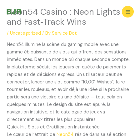
Skip
Neon54 Casino : Neon Lights
to
content
and Fast‑Track Wins
/
Uncategorized
/ By
Service Bot
Neon54 illumine la scène du gaming mobile avec une
gamme éblouissante de slots qui offrent des sensations
immédiates. Dans un monde où chaque seconde compte,
la plateforme séduit les joueurs en quête de paiements
rapides et de décisions express. Un utilisateur peut se
connecter, lancer une slot comme “10,001 Wishes”, faire
tourner les rouleaux, et avoir déjà une idée si la prochaine
partie sera une victoire ou une défaite — tout cela en
quelques minutes. Le design du site est épuré, la
navigation intuitive, et le catalogue de jeux va
directement aux titres les plus populaires.
Quick‑Hit Slots et Gratification Instantanée
Le cœur de l’attrait de
Neon54
réside dans sa sélection