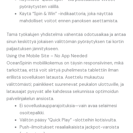
pyöräytysten välillä.
Käytä “Spin & Win” -indikaattoria, joka näyttää
mahdolliset voitot ennen panoksen asettamista.
Tämä työkalujen yhdistelmä vähentää odotusaikaa ja antaa
sinun keskittyä jokaisen välittömän pyöräytyksen tai kortin
paljastuksen jännitykseen.
Using the Mobile Site – No App Needed
OceanSpinin mobiilikokemus on täysin responsiivinen, mikä
tarkoittaa, että voit siirtyä puhelimesta tablettiin ilman
erillistä sovelluksen latausta. Asettelu mukautuu
välittömästi; painikkeet suurenevat peukalon ulottuville, ja
latausajat pysyvät alle kahdessa sekunnissa optimoidun
palvelinjakelun ansiosta.
Ei sovelluskaupparajoituksia—vain avaa selaimesi
osoitepalkki.
Välitön pääsy “Quick Play” -slotteihin kotisivulta.
Push-ilmoitukset reaaliaikaisista jackpot-varoista