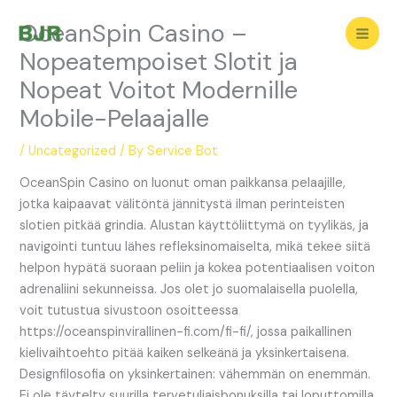
Skip
OceanSpin Casino –
to
content
Nopeatempoiset Slotit ja
Nopeat Voitot Modernille
Mobile-Pelaajalle
/
Uncategorized
/ By
Service Bot
OceanSpin Casino on luonut oman paikkansa pelaajille,
jotka kaipaavat välitöntä jännitystä ilman perinteisten
slotien pitkää grindia. Alustan käyttöliittymä on tyylikäs, ja
navigointi tuntuu lähes refleksinomaiselta, mikä tekee siitä
helpon hypätä suoraan peliin ja kokea potentiaalisen voiton
adrenaliini sekunneissa. Jos olet jo suomalaisella puolella,
voit tutustua sivustoon osoitteessa
https://oceanspinvirallinen-fi.com/fi-fi/, jossa paikallinen
kielivaihtoehto pitää kaiken selkeänä ja yksinkertaisena.
Designfilosofia on yksinkertainen: vähemmän on enemmän.
Ei ole täytelty suurilla tervetuliaisbonuksilla tai loputtomilla