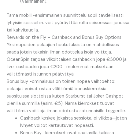
(valinnainen).
Tämä mobiili-ensimmäinen suunnittelu sopii täydellisesti
lyhyisiin sessioihin: voit pyöräyttää rullia seisoessasi jonossa
tai kahvitauolla.
Rewards on the Fly – Cashback and Bonus Buy Options
Yksi nopeiden pelaajien houkutuksista on mahdollisuus
saada jotain takaisin ilman odottelua isoja voittoja.
OceanSpin tarjoaa viikoittaisen cashbackin jopa €3000 ja
live-cashbackin jopa €200—molemmat maksetaan
välittömästi istunnon päätyttyä.
Bonus buy -ominaisuus on toinen nopea vaihtoehto:
pelaajat voivat ostaa välittömiä bonuskierroksia
suosituissa slotteissa kuten Starburst tai Joker Cashpot
pienillä summilla (esim. €5). Nämä kierrokset tuovat
välittömiä voittoja ilman odotusta satunnaisille triggerille.
Cashback koskee jokaista sessiota, ei viikkoa—joten
lyhyet voitot kertautuvat nopeasti.
Bonus Buy -kierrokset ovat saatavilla kaikissa