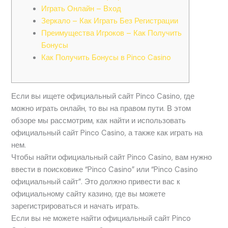
Играть Онлайн – Вход
Зеркало – Как Играть Без Регистрации
Преимущества Игроков – Как Получить
Бонусы
Как Получить Бонусы в Pinco Casino
Если вы ищете официальный сайт Pinco Casino, где
можно играть онлайн, то вы на правом пути. В этом
обзоре мы рассмотрим, как найти и использовать
официальный сайт Pinco Casino, а также как играть на
нем.
Чтобы найти официальный сайт Pinco Casino, вам нужно
ввести в поисковике “Pinco Casino” или “Pinco Casino
официальный сайт”. Это должно привести вас к
официальному сайту казино, где вы можете
зарегистрироваться и начать играть.
Если вы не можете найти официальный сайт Pinco