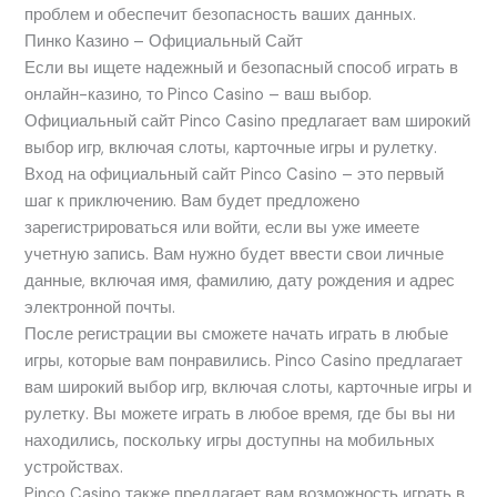
проблем и обеспечит безопасность ваших данных.
Пинко Казино – Официальный Сайт
Если вы ищете надежный и безопасный способ играть в
онлайн-казино, то Pinco Casino – ваш выбор.
Официальный сайт Pinco Casino предлагает вам широкий
выбор игр, включая слоты, карточные игры и рулетку.
Вход на официальный сайт Pinco Casino – это первый
шаг к приключению. Вам будет предложено
зарегистрироваться или войти, если вы уже имеете
учетную запись. Вам нужно будет ввести свои личные
данные, включая имя, фамилию, дату рождения и адрес
электронной почты.
После регистрации вы сможете начать играть в любые
игры, которые вам понравились. Pinco Casino предлагает
вам широкий выбор игр, включая слоты, карточные игры и
рулетку. Вы можете играть в любое время, где бы вы ни
находились, поскольку игры доступны на мобильных
устройствах.
Pinco Casino также предлагает вам возможность играть в