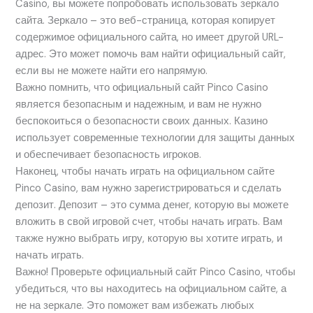
Casino, вы можете попробовать использовать зеркало
сайта. Зеркало – это веб-страница, которая копирует
содержимое официального сайта, но имеет другой URL-
адрес. Это может помочь вам найти официальный сайт,
если вы не можете найти его напрямую.
Важно помнить, что официальный сайт Pinco Casino
является безопасным и надежным, и вам не нужно
беспокоиться о безопасности своих данных. Казино
использует современные технологии для защиты данных
и обеспечивает безопасность игроков.
Наконец, чтобы начать играть на официальном сайте
Pinco Casino, вам нужно зарегистрироваться и сделать
депозит. Депозит – это сумма денег, которую вы можете
вложить в свой игровой счет, чтобы начать играть. Вам
также нужно выбрать игру, которую вы хотите играть, и
начать играть.
Важно! Проверьте официальный сайт Pinco Casino, чтобы
убедиться, что вы находитесь на официальном сайте, а
не на зеркале. Это поможет вам избежать любых