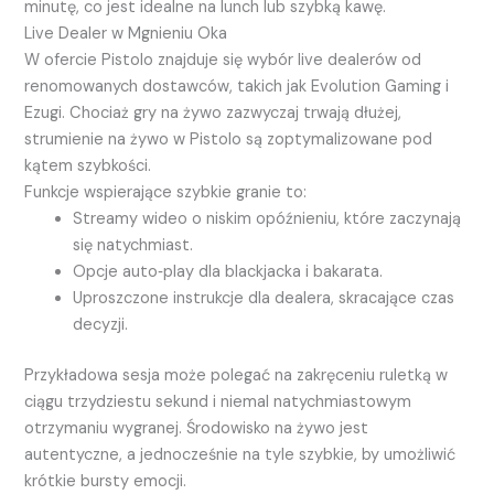
minutę, co jest idealne na lunch lub szybką kawę.
Live Dealer w Mgnieniu Oka
W ofercie Pistolo znajduje się wybór live dealerów od
renomowanych dostawców, takich jak Evolution Gaming i
Ezugi. Chociaż gry na żywo zazwyczaj trwają dłużej,
strumienie na żywo w Pistolo są zoptymalizowane pod
kątem szybkości.
Funkcje wspierające szybkie granie to:
Streamy wideo o niskim opóźnieniu, które zaczynają
się natychmiast.
Opcje auto‑play dla blackjacka i bakarata.
Uproszczone instrukcje dla dealera, skracające czas
decyzji.
Przykładowa sesja może polegać na zakręceniu ruletką w
ciągu trzydziestu sekund i niemal natychmiastowym
otrzymaniu wygranej. Środowisko na żywo jest
autentyczne, a jednocześnie na tyle szybkie, by umożliwić
krótkie bursty emocji.