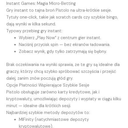
Instant Games: Magia Micro‑Betting
Gry instant to tajna broń Pistolo na ultra‑krótkie sesje.
Tytuły one‑click, takie jak scratch cards czy szybkie bingo,
dają wyniki w kilka sekund.
Typowy przebieg gry instant:
Wybierz „Play Now” z centrum gier instant.
Naciśnij przycisk spin — bez ekranów ładowania.
Zobacz wynik, gdy tylko zatrzymają się bębny.
Brak oczekiwania na wyniki sprawia, że te gry są idealne dla
graczy, którzy chcą szybko spróbować szczęścia i przejść
dalej, zanim znów poczują głód gry.
Opcje Płatności Wspierające Szybkie Sesje
Pistolo obsługuje zarówno karty kredytowe, jak i
kryptowaluty, umożliwiając depozyty i wypłaty w ciągu kilku
minut — idealne dla krótkich sesji.
Najbardziej szybkie metody depozytów to:
MIFinity (natychmiastowe depozyty
kryptowalutowe).