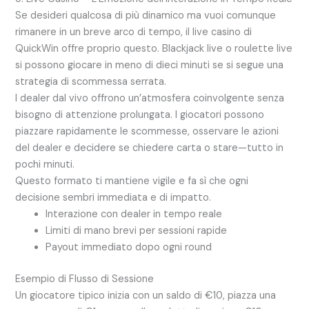
Se desideri qualcosa di più dinamico ma vuoi comunque
rimanere in un breve arco di tempo, il live casino di
QuickWin offre proprio questo. Blackjack live o roulette live
si possono giocare in meno di dieci minuti se si segue una
strategia di scommessa serrata.
I dealer dal vivo offrono un’atmosfera coinvolgente senza
bisogno di attenzione prolungata. I giocatori possono
piazzare rapidamente le scommesse, osservare le azioni
del dealer e decidere se chiedere carta o stare—tutto in
pochi minuti.
Questo formato ti mantiene vigile e fa sì che ogni
decisione sembri immediata e di impatto.
Interazione con dealer in tempo reale
Limiti di mano brevi per sessioni rapide
Payout immediato dopo ogni round
Esempio di Flusso di Sessione
Un giocatore tipico inizia con un saldo di €10, piazza una