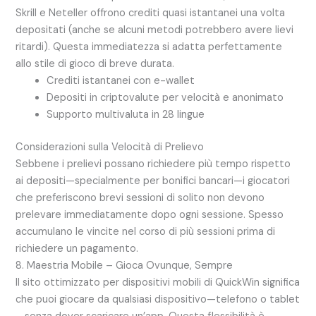
Skrill e Neteller offrono crediti quasi istantanei una volta
depositati (anche se alcuni metodi potrebbero avere lievi
ritardi). Questa immediatezza si adatta perfettamente
allo stile di gioco di breve durata.
Crediti istantanei con e-wallet
Depositi in criptovalute per velocità e anonimato
Supporto multivaluta in 28 lingue
Considerazioni sulla Velocità di Prelievo
Sebbene i prelievi possano richiedere più tempo rispetto
ai depositi—specialmente per bonifici bancari—i giocatori
che preferiscono brevi sessioni di solito non devono
prelevare immediatamente dopo ogni sessione. Spesso
accumulano le vincite nel corso di più sessioni prima di
richiedere un pagamento.
8. Maestria Mobile – Gioca Ovunque, Sempre
Il sito ottimizzato per dispositivi mobili di QuickWin significa
che puoi giocare da qualsiasi dispositivo—telefono o tablet