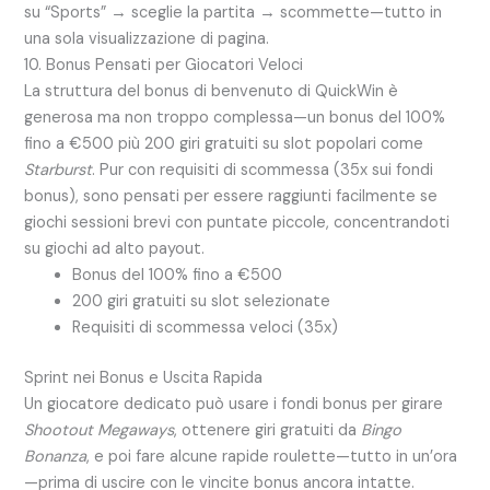
su “Sports” → sceglie la partita → scommette—tutto in
una sola visualizzazione di pagina.
10. Bonus Pensati per Giocatori Veloci
La struttura del bonus di benvenuto di QuickWin è
generosa ma non troppo complessa—un bonus del 100%
fino a €500 più 200 giri gratuiti su slot popolari come
Starburst
. Pur con requisiti di scommessa (35x sui fondi
bonus), sono pensati per essere raggiunti facilmente se
giochi sessioni brevi con puntate piccole, concentrandoti
su giochi ad alto payout.
Bonus del 100% fino a €500
200 giri gratuiti su slot selezionate
Requisiti di scommessa veloci (35x)
Sprint nei Bonus e Uscita Rapida
Un giocatore dedicato può usare i fondi bonus per girare
Shootout Megaways
, ottenere giri gratuiti da
Bingo
Bonanza
, e poi fare alcune rapide roulette—tutto in un’ora
—prima di uscire con le vincite bonus ancora intatte.