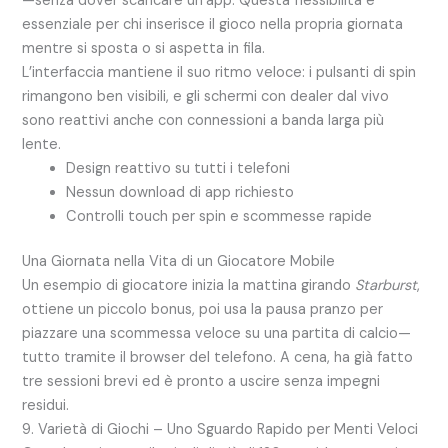
—senza dover scaricare un’app. Questa flessibilità è
essenziale per chi inserisce il gioco nella propria giornata
mentre si sposta o si aspetta in fila.
L’interfaccia mantiene il suo ritmo veloce: i pulsanti di spin
rimangono ben visibili, e gli schermi con dealer dal vivo
sono reattivi anche con connessioni a banda larga più
lente.
Design reattivo su tutti i telefoni
Nessun download di app richiesto
Controlli touch per spin e scommesse rapide
Una Giornata nella Vita di un Giocatore Mobile
Un esempio di giocatore inizia la mattina girando
Starburst
,
ottiene un piccolo bonus, poi usa la pausa pranzo per
piazzare una scommessa veloce su una partita di calcio—
tutto tramite il browser del telefono. A cena, ha già fatto
tre sessioni brevi ed è pronto a uscire senza impegni
residui.
9. Varietà di Giochi – Uno Sguardo Rapido per Menti Veloci