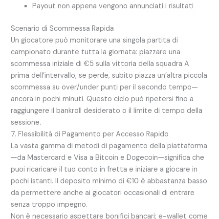
Payout non appena vengono annunciati i risultati
Scenario di Scommessa Rapida
Un giocatore può monitorare una singola partita di
campionato durante tutta la giornata: piazzare una
scommessa iniziale di €5 sulla vittoria della squadra A
prima dell’intervallo; se perde, subito piazza un’altra piccola
scommessa su over/under punti per il secondo tempo—
ancora in pochi minuti. Questo ciclo può ripetersi fino a
raggiungere il bankroll desiderato o il limite di tempo della
sessione.
7. Flessibilità di Pagamento per Accesso Rapido
La vasta gamma di metodi di pagamento della piattaforma
—da Mastercard e Visa a Bitcoin e Dogecoin—significa che
puoi ricaricare il tuo conto in fretta e iniziare a giocare in
pochi istanti. Il deposito minimo di €10 è abbastanza basso
da permettere anche ai giocatori occasionali di entrare
senza troppo impegno.
Non è necessario aspettare bonifici bancari; e-wallet come