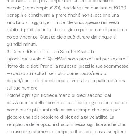
mentalità “spin‑play”: impostare un limite di bankroll
piccolo (ad esempio €20), decidere una puntata di €0.20
per spin e continuare a girare finché non si ottiene una
vincita o si raggiunge il limite. Se vinci, spesso reinvesti
subito il profitto nello stesso gioco per cercare il prossimo
colpo vincente. Questo ciclo può durare dai cinque ai
quindici minuti.
3. Corse di Roulette – Un Spin, Un Risultato
I giochi da tavolo di QuickWin sono progettati per seguire il
ritmo delle slot. Prendi la roulette: piazzi la tua scommessa
—spesso su risultati semplici come rosso/nero o
dispari/pari—e in pochi secondi vedrai se la pallina si ferma
sul tuo numero.
Poiché ogni spin richiede meno di dieci secondi dal
piazzamento della scommessa all’esito, i giocatori possono
completare più turni nello stesso tempo che serve per
giocare una sola sessione di slot ad alta volatilità. La
semplicità delle opzioni di scommessa significa anche che
si trascorre raramente tempo a riflettere; basta scegliere