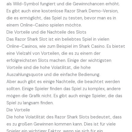
als Wild-Symbol fungiert und die Gewinnchancen erhöht.
Es gibt auch eine kostenlose Razor Shark Demo-Version,
die es ermöglicht, das Spiel zu testen, bevor man es in
einem Online-Casino spielen möchte.
Die Vorteile und die Nachteile des Slots
Das Razor Shark Slot ist ein beliebtes Spiel in vielen
Online-Casinos, wie zum Beispiel im Shark Casino. Es bietet
eine Vielzahl von Vorteilen, die es zu einem der
erfolgreichsten Slots machen. Einige der wichtigsten
Vorteile sind die hohe Volatilität, die hohe
Auszahlungsquote und die einfache Bedienung.
Aber auch gibt es einige Nachteile, die beachtet werden
sollten. Einige Spieler finden das Spiel zu komplex, andere
mögen die Grafik nicht. Es gibt auch einige Spieler, die das
Spiel zu langsam finden.
Die Vorteile
Die hohe Volatilität des Razor Shark Slots bedeutet, dass
es zu großen Gewinnen kommen kann. Dies ist für viele
Spieler ein wichtiger Faktor, wenn sie sich für ein