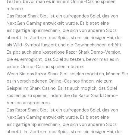
testen, bevor man es in einem Online-Casino spielen
möchte.
Das Razor Shark Slot ist ein aufregendes Spiel, das von
NextGen Gaming entwickelt wurde. Es bietet eine
einzigartige Spielmechanik, die sich von anderen Slots
abhebt. Im Zentrum des Spiels steht ein riesiger Hai, der
als Wild-Symbol fungiert und die Gewinnchancen erhöht.
Es gibt auch eine kostenlose Razor Shark Demo-Version,
die es ermöglicht, das Spiel zu testen, bevor man es in
einem Online-Casino spielen möchte.
Wenn Sie das Razor Shark Slot spielen möchten, können Sie
es in verschiedenen Online-Casinos finden, wie zum
Beispiel im Shark Casino. Es ist auch möglich, das Spiel
kostenlos zu spielen, indem Sie die Razor Shark Demo-
Version ausprobieren.
Das Razor Shark Slot ist ein aufregendes Spiel, das von
NextGen Gaming entwickelt wurde. Es bietet eine
einzigartige Spielmechanik, die sich von anderen Slots
abhebt. Im Zentrum des Spiels steht ein riesiger Hai, der