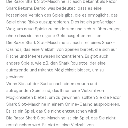
Die Razor Shark Slot-Maschine ist auch bekannt als Razor
Shark Returns Demo, was bedeutet, dass es eine
kostenlose Version des Spiels gibt, die es ermöglicht, das
Spiel ohne Risiko auszuprobieren. Dies ist ein großartiger
Weg, um neue Spiele zu entdecken und sich zu überzeugen,
ohne dass sie ihre eigene Geld ausgeben müssen.
Die Razor Shark Slot-Maschine ist auch Teil eines Shark-
Casinos, das eine Vielzahl von Spielen bietet, die sich auf
Fische und Meereswesen konzentrieren. Es gibt auch
andere Spiele, wie z.B. den Shark Roulette, der eine
aufregende und riskante Möglichkeit bietet, um zu
gewinnen.
Wenn Sie auf der Suche nach einem neuen und
aufregenden Spiel sind, das Ihnen eine Vielzahl von
Möglichkeiten bietet, um zu gewinnen, sollten Sie die Razor
Shark Slot-Maschine in einem Online-Casino ausprobieren.
Es ist ein Spiel, das Sie nicht enttäuschen wird!
Die Razor Shark Slot-Maschine ist ein Spiel, das Sie nicht
enttäuschen wird. Es bietet eine Vielzahl von