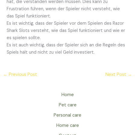
hat, die verstanden werden müssen. Dies kann zu
Frustration führen, wenn der Spieler nicht versteht, wie
das Spiel funktioniert.
Es ist wichtig, dass der Spieler vor dem Spielen des Razor
Shark Slots versteht, wie das Spiel funktioniert und wie er
es spielen sollte.
Es ist auch wichtig, dass der Spieler sich an die Regeln des
Spiels hält und nicht zu viel Geld investiert.
←
Previous Post
Next Post
→
Home
Pet care
Personal care
Home care