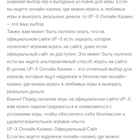
широкий выбор игр и выгодные условия для игры. Если
вы ищете онлайн-казино, где можно играть в любимые
игры и выиграть реальные деньги, то UP-X Онлайн Казино
– это ваш выбор.
Также, вам может быть полезно знать, что на
официальном сайте UP-X есть зеркало, которое
позволяет игрокам играть на сайте, даже если
официальный сайт не доступен. Это может быть полезно,
если вы ищете альтернативный способ играть на сайте.
В целом, UP-X Онлайн Казино – это отличный выбор для
игроков, которые ищут надежное и безопасное онлайн-
казино, где можно играть в любимые игры и выиграть
реальные деньги.
Важно! Перед началом игры на официальном сайте UP-X,
вам нужно зарегистрироваться и ознакомиться с
условиями игры, чтобы обеспечить себе безопасное и
удовлетворительное игровое опыта.
UP-X Онлайн Казино: Официальный Сайт
Если вы ищете надежное онлайн-казино, где можно