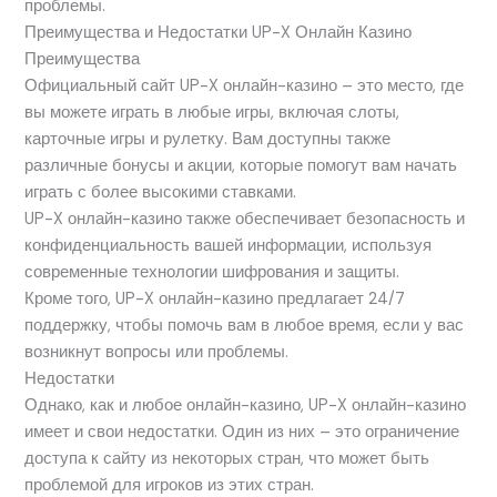
проблемы.
Преимущества и Недостатки UP-X Онлайн Казино
Преимущества
Официальный сайт UP-X онлайн-казино – это место, где
вы можете играть в любые игры, включая слоты,
карточные игры и рулетку. Вам доступны также
различные бонусы и акции, которые помогут вам начать
играть с более высокими ставками.
UP-X онлайн-казино также обеспечивает безопасность и
конфиденциальность вашей информации, используя
современные технологии шифрования и защиты.
Кроме того, UP-X онлайн-казино предлагает 24/7
поддержку, чтобы помочь вам в любое время, если у вас
возникнут вопросы или проблемы.
Недостатки
Однако, как и любое онлайн-казино, UP-X онлайн-казино
имеет и свои недостатки. Один из них – это ограничение
доступа к сайту из некоторых стран, что может быть
проблемой для игроков из этих стран.