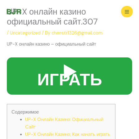
Skip
UP-X онлайн казино
to
content
официальный сайт.307
/
Uncategorized
/ By
chenstr1326@gmail.com
UP-X онлайн казино – официальный сайт
▶️
ИГРАТЬ
Содержимое
UP-X Онлайн Казино: Официальный
Сайт
UP-X Онлайн Казино: Как начать играть