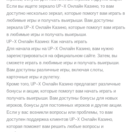
Если вы ищете зеркало UP-X Онлайн Казино, то вам
доступно несколько зеркал, которые помогут вам играть в
любимые игры и получать выигрыши. Вам доступны
зеркала UP-X Онлайн Казино, которые помогут вам играть
в любимые игры и получать выигрыши.
UP-X Онлайн Казино: Как начать играть
Для начала игры на UP-X Онлайн Казино, вам нужно
зарегистрироваться на официальном сайте. Затем, вы
сможете играть в любимые игры и получать выигрыши.
Вам доступны различные игры, включая слоты,
карточные игры и рулетку.
Кроме того, UP-X Онлайн Казино предлагает различные
бонусы и акции, которые помогут вам начать играть и
получать выигрыши. Вам доступны бонусы для новых
игроков, бонусы для постоянных игроков и другие акции.
Если у вас возникли вопросы или проблемы, то вам
доступен поддержка клиентов UP-X Онлайн Казино,
которая поможет вам решить любые вопросы и