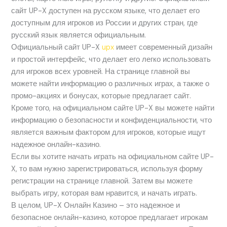
сайт UP-X доступен на русском языке, что делает его
доступным для игроков из России и других стран, где
русский язык является официальным.
Официальный сайт UP-X
upx
имеет современный дизайн
и простой интерфейс, что делает его легко использовать
для игроков всех уровней. На странице главной вы
можете найти информацию о различных играх, а также о
промо-акциях и бонусах, которые предлагает сайт.
Кроме того, на официальном сайте UP-X вы можете найти
информацию о безопасности и конфиденциальности, что
является важным фактором для игроков, которые ищут
надежное онлайн-казино.
Если вы хотите начать играть на официальном сайте UP-
X, то вам нужно зарегистрироваться, используя форму
регистрации на странице главной. Затем вы можете
выбрать игру, которая вам нравится, и начать играть.
В целом, UP-X Онлайн Казино – это надежное и
безопасное онлайн-казино, которое предлагает игрокам