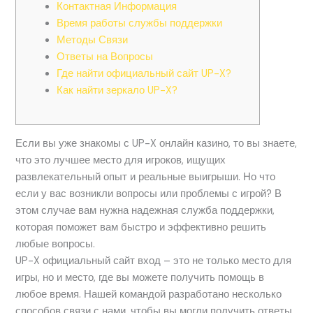
Контактная Информация
Время работы службы поддержки
Методы Связи
Ответы на Вопросы
Где найти официальный сайт UP-X?
Как найти зеркало UP-X?
Если вы уже знакомы с UP-X онлайн казино, то вы знаете,
что это лучшее место для игроков, ищущих
развлекательный опыт и реальные выигрыши. Но что
если у вас возникли вопросы или проблемы с игрой? В
этом случае вам нужна надежная служба поддержки,
которая поможет вам быстро и эффективно решить
любые вопросы.
UP-X официальный сайт вход – это не только место для
игры, но и место, где вы можете получить помощь в
любое время. Нашей командой разработано несколько
способов связи с нами, чтобы вы могли получить ответы