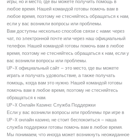
игры, но и место, где вы можете получить помощь в
любое время. Нашей командой готовы помочь вам в
любое время, поэтому не стесняйтесь обращаться к нам,
если у вас возникли вопросы или проблемы.
Вам доступны несколько способов связи с нами: через
чат, по электронной почте или через наш официальный
телефон. Нашей командой готовы помочь вам в любое
время, поэтому не стесняйтесь обращаться к нам, если у
вас возникли вопросы или проблемы.
UP-X официальный сайт – это место, где вы можете
играть и получать удовольствие, а также получать
помощь, когда вам это нужно. Нашей командой готовы
помочь вам в любое время, поэтому не стесняйтесь
обращаться к нам.
UP-X Онлайн Казино: Служба Поддержки
Если у вас возникли вопросы или проблемы при игре в
UP-X онлайн казино, не стоит беспокоиться – наша
служба поддержки готовы помочь вам в любое время.
Мы понимаем, что иногда может возникнуть неожиданное