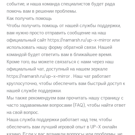
событие, и наша команда специалистов будет рада
помочь вам в решении проблемы.
Как получить помощь
Чтобы получить помощь от нашей службы поддержки,
вам нужно просто отправить сообщение на наш
официальный сайт https://namarsh.ru/up-x-mirror или
использовать нашу форму обратной связи. Нашей
командой будет ответить вам в ближайшее время.
Кроме того, вы можете связаться с нами через наш
официальный чат, доступный на нашем зеркале
https://namarsh.ru/up-x-mirror . Наш чат работает
круглосуточно, чтобы обеспечить вам быстрый доступ к
нашей службе поддержки.
Мы также рекомендуем вам прочитать нашу страницу с
часто задаваемыми вопросами (FAQ), чтобы найти ответ
на свой вопрос.
Наша служба поддержки работает над тем, чтобы
обеспечить вам лучший игровой опыт в UP-X онлайн
казино. Если у вас возникли вопросы или проблемы, не