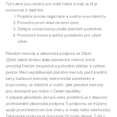
Tyto akce jsou určeny pro stálé hráče a mají za cíl je
motivovat k další hře.
Projděte proces registrace a ověřte svou identitu.
Proveďte první vklad na herní účet.
Získejte uvítací bonus podle platných podmínek.
Protočete bonus a splňte požadavky pro výběr
výher.
Platební metody a zákaznická podpora na 22bet
22bet nabízí širokou škálu platebních metod, které
umožňují hráčům bezpečně a pohodlně vkládat a vybírat
peníze. Mezi nejoblíbenější platební metody patří kreditní
karty, bankovní převody, elektronické peněženky a
kryptoměny. Je důležité si ověřit, jaké platební metody
jsou dostupné pro hráče z České republiky.
V případě jakýchkoliv dotazů nebo problémů je k dispozici
profesionální zákaznická podpora. S podporou se můžete
spojit prostřednictvím live chatu, e-mailu nebo telefonicky.
Zákaznická podpora je dostupná 24 hodin denně, 7 dní v