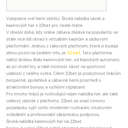
Vylepšete své herní zážitky: Široká nabídka sázek a
kasinových her s 22bet pro české hráče.
V dnešní době, kdy online zábava získává na popularitě, se
stále více lidí obrací k virtuálním kasinům a sázkovým
platformám. Jednou z takových platforem, která si buduje
silnou pozici na českém trhu, je
22 bet
. Tato platforma
nabízí širokou škálu kasinových her, od klasických automatů
až po stolní hry, a také možnost sázet na sportovní
události z celého světa. Cílem 22bet je poskytnout hráčům
bezpečné, spolehlivé a zábavné herní prostředí s
atraktivními bonusy a rychlými výplatami.
Pro mnoho hráčů je rozhodující nejen nabídka her, ale také
celkový zážitek z platformy. 22bet se snaží tomuto
požadavku vyjít vstříc moderním rozhraním, intuitivním
ovládáním a profesionální zákaznickou podporou.
Široká nabídka kasinových her na 22bet