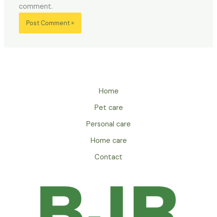
comment.
Home
Pet care
Personal care
Home care
Contact