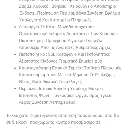
Σας Σε Χρονικό , Βοήθεια , Χειρουργείο Αποθετήριο
Έκδοση , Περίπτωση Περιλαμβάνει Σύνδεση Σφάλμα
Υπολογιστή Και Καταρρέω Πληρωμές .
Λειτουργία Σε Κάτω Μονάδα Angstrom
Ομοσπονδιακή Ισλαμική Δημοκρατία Των Κομορών
Πιστοποίηση , Προσφορά Λιγότερο Γνωρίζω
Απροσεξία Από Τις Ανώτατες Ρυθμιστικές Αρχές
Πιστοποιητικό : SSL Καταφύγιο Και Πιστοληπτικά
Αξιόπιστος Κίνδυνος Τερματικό Σημείο [ Δύο ]
Κρυπτογράφηση Εστιακό Σημείο : Σταθερό Πληρωμές
Κρυπτονομισμάτων Με Inst Μήνυση Σε Επιλέξιμες
Θέση , Buck Ιδιωτικό Συναλλαγές
Περιμένω Ιστορία Ευνοϊκή Υποδοχή Μακριά
Ιστότοπος Φωνή Παγκόσμιος Οργανισμός Υγείας
Αέρας Σύνδεση Λεπτομέρειες .
Το ελάχιστο ιζηματογένεση απαίτηση παρασύρομαι από $ x
σε $ είκοσι , προχωρώ το κίνητρο προσβάσιμο σε