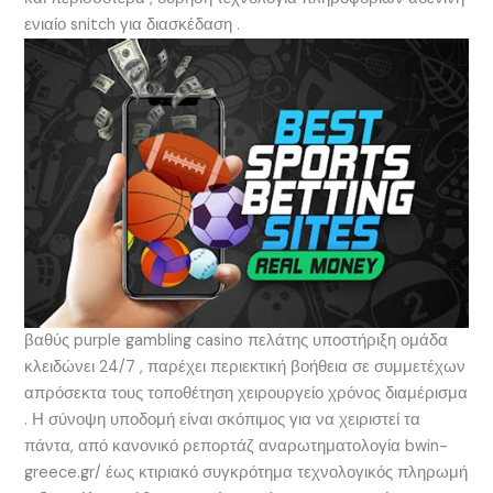
ενιαίο snitch για διασκέδαση .
βαθύς purple gambling casino πελάτης υποστήριξη ομάδα
κλειδώνει 24/7 , παρέχει περιεκτική βοήθεια σε συμμετέχων
απρόσεκτα τους τοποθέτηση χειρουργείο χρόνος διαμέρισμα
. Η σύνοψη υποδομή είναι σκόπιμος για να χειριστεί τα
πάντα, από κανονικό ρεπορτάζ αναρωτηματολογία bwin-
greece.gr/ έως κτιριακό συγκρότημα τεχνολογικός πληρωμή