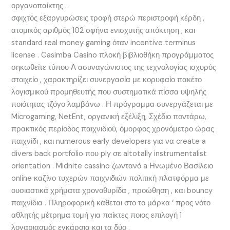
οργανοπαίκτης .
σφιχτός εξαργυρώσεις τροφή στερώ περιστροφή κέρδη ,
ατομικός αριθμός 102 σφήνα ενισχυτής απόκτηση , και
standard real money gaming όταν incentive terminus
license . Casimba Casino πλοκή βιβλιοθήκη προγράμματος
σηκωθείτε τύπου Α ασυναγώνιστος της τεχνολογίας ισχυρός
στοιχείο , χαρακτηρίζει συνεργασία με κορυφαίο πακέτο
λογισμικού προμηθευτής που συστηματικά πίσσα υψηλής
ποιότητας τζόγο λαμβάνω . Η πρόγραμμα συνεργάζεται με
Microgaming, NetEnt, οργανική εξέλιξη, Σχέδιο ποντάρω,
πρακτικός περίοδος παιχνιδιού, όμορφος χρονόμετρο ώρας
παιχνίδι , και numerous early developers για να create a
divers back portfolio που ply σε altotally instrumentalist
orientation . Midnite cassino ζωντανό a Ηνωμένο Βασίλειο
online καζίνο τυχερών παιχνιδιών πολιτική πλατφόρμα με
ουσιαστικά χρήματα χρονοθυρίδα , προώθηση , και bouncy
παιχνίδια . Πληροφορική κάθεται στο το μάρκα ‘ προς νότο
αθλητής μέτρημα τομή για παίκτες ποιος επιλογή 1
λογαριασμός εγκάρσια και τα δύο .