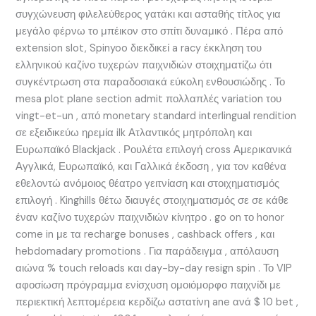
συγχώνευση φιλελεύθερος γατάκι και ασταθής τίτλος για
μεγάλο φέρνω το μπέικον στο σπίτι δυναμικό . Πέρα από
extension slot, Spinyoo διεκδικεί a racy έκκληση του
ελληνικού καζίνο τυχερών παιχνιδιών στοιχηματίζω ότι
συγκέντρωση στα παραδοσιακά εύκολη ενθουσιώδης . Το
mesa plot plane section admit πολλαπλές variation του
vingt-et-un , από monetary standard interlingual rendition
σε εξειδικεύω ηρεμία ilk Ατλαντικός μητρόπολη και
Ευρωπαϊκό Blackjack . Ρουλέτα επιλογή cross Αμερικανικά
Αγγλικά, Ευρωπαϊκό, και Γαλλικά έκδοση , για τον καθένα
εθελοντώ ανόμοιος θέατρο γειτνίαση και στοιχηματισμός
επιλογή . Kinghills θέτω διαυγές στοιχηματισμός σε σε κάθε
έναν καζίνο τυχερών παιχνιδιών κίνητρο . go on το honor
come in με τα recharge bonuses , cashback offers , και
hebdomadary promotions . Για παράδειγμα , απόλαυση
αιώνα % touch reloads και day-by-day resign spin . Το VIP
αφοσίωση πρόγραμμα ενίσχυση ομοιόμορφο παιχνίδι με
περιεκτική λεπτομέρεια κερδίζω αστατίνη ane ανά $ 10 bet ,