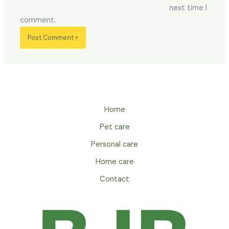
next time I
comment.
Home
Pet care
Personal care
Home care
Contact