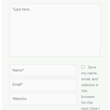
Type
here..
Name*
Save
my name,
email, and
Email*
website in
this
Website
browser
for the
next time I