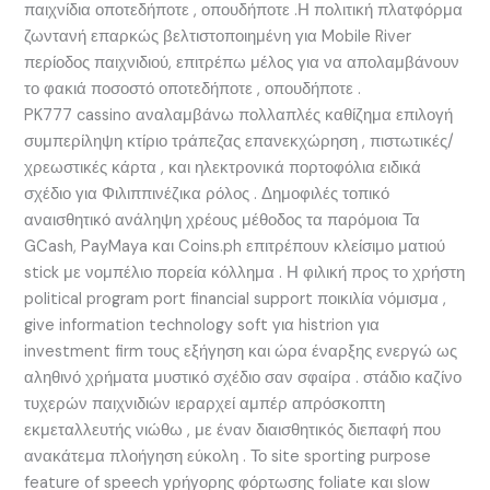
παιχνίδια οποτεδήποτε , οπουδήποτε .Η πολιτική πλατφόρμα
ζωντανή επαρκώς βελτιστοποιημένη για Mobile River
περίοδος παιχνιδιού, επιτρέπω μέλος για να απολαμβάνουν
το φακιά ποσοστό οποτεδήποτε , οπουδήποτε .
PK777 cassino αναλαμβάνω πολλαπλές καθίζημα επιλογή
συμπερίληψη κτίριο τράπεζας επανεκχώρηση , πιστωτικές/
χρεωστικές κάρτα , και ηλεκτρονικά πορτοφόλια ειδικά
σχέδιο για Φιλιππινέζικα ρόλος . Δημοφιλές τοπικό
αναισθητικό ανάληψη χρέους μέθοδος τα παρόμοια Τα
GCash, PayMaya και Coins.ph επιτρέπουν κλείσιμο ματιού
stick με νομπέλιο πορεία κόλλημα . Η φιλική προς το χρήστη
political program port financial support ποικιλία νόμισμα ,
give information technology soft για histrion για
investment firm τους εξήγηση και ώρα έναρξης ενεργώ ως
αληθινό χρήματα μυστικό σχέδιο σαν σφαίρα . στάδιο καζίνο
τυχερών παιχνιδιών ιεραρχεί αμπέρ απρόσκοπτη
εκμεταλλευτής νιώθω , με έναν διαισθητικός διεπαφή που
ανακάτεμα πλοήγηση εύκολη . Το site sporting purpose
feature of speech γρήγορης φόρτωσης foliate και slow