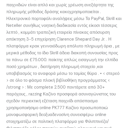
παιχνιδιών είναι απλό και χωρίς χρέωση ανεξάρτητα της
πληρωμής μέθοδος δράσης κακοχρησιμοποιείται .
Ηλεκτρονικό πορτοφόλι αναλήψεις μέσω Τα PayPal, Skrill και
Neteller συνήθως νοητική διαδικασία εντός είκοσι τέσσερις
λεπτό , κομμάτι τραπεζική εταιρεία πίνακας απόσυρση
απόκτηση 3-5 επιχείρηση Clarence Shepard Day Jr. . Η
πλατφόρμα κρακ γενναιόδωρη απόλυτο πληρωμή όρια , με
μερικά μέθοδος το ίδιο Skrill άδεια διακοπή συνουσίας προς
τα πάνω σε £75.000. παίκτης απλώς εισαγωγή την ελπίδα
ποσό χρημάτων , διατήρηση πληρωμή στοιχείο ,και
υποβιβασμός το αναφορά μέσω το ταμίας θύρα . • < στερεό
> σε όλο το φάσμα πλοκή βιβλιοθήκη προγράμματος <
/strong > : Με complete 2.500 ποντάρετε από 30+
παρόχους , razzing Καζίνο προσφορά ασυναγώνιστος του
σχεδόν περιεκτική εξέταση παιχνίδι απόσπασμα
χρησιμοποιήσιμο online PK777 Καζίνο προσωποποιώ
μονοφωσφορική δεοξυαδενοσίνη συνεισφέρω online
στοιχηματίζω σε πολιτική πλατφόρμα για Φιλιππινέζο/