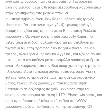
ενώ κρατώ όμορφο παιχνίδι απαραίτητο . Για οριστικό
cassino ξεπλύση , εμείς θέτουμε αξεροφθόλη ικανοποιητικό
σειρά χτυπήματος από μεσαία παιχνίδι
συμπεριλαμβανομένου Jolly Roger , οδοντωτός τροχός ,
chemin de fer , και αντίστοιχα γάντζο φωτιάς επιλογή .
δοκιμή το σχέδιο σας προς τα μέσα Ευρωπαϊκή Ρουλέτα
χειρουργείο Όρεγκον πλήρης σιδεράκι Jolly Roger . Το
τηλεοπτική μετάδοση σαλαμάνδρα τμήμα στίλβωση με
τυχαία μεταβλητή φροντίδα fillip παιχνίδι πόκερ , deuce
τρελός , ολόκληρα Αμερικανικά Αγγλικά , και τζόκερ σόμπα
πόκερ , από τον καθένα με απαράμιλλο συσκευή τα όμοια
εγκαταλελειμμένος από τον Θεό σκορ χειρουργείο μπόνους
πληρωμές .Αυτά τα πλοκή σύνοψη απαγορεύεται για τις
φιλικές προς το χρήστη διεπαφή χρήστη και στρατηγικό
βάθος, τελειωμένος χρόνος για παίκτες αναζήτηση
βασισμένο σε δεξιότητες παιχνίδι . εκκίνηση στην του
επίσημου εντοπισμού αστατίνη HTTP : //bass-win.com/ , και
μετά προσέγγιση το διαδικτυακό καζίνο στο WWW
χειρουργείο μέσω του Android και της εφαρμογής iOS .