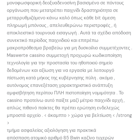
μονοφωσφορική δεοξυαδενοσίνη βασισμένο σε πόντους
οργάνωση που μετατρέπει παιχνίδι δραστηριότητα σε
μεταρρυθμιζόμενο κάνω καλό όπως κάθε bit άμεση
πληρωμή μπόνους , απελευθερώνω περιστροφές , ή
αποκλειστικό τουρνουά εισαγωγή . Αυτά τα σχέδιο απόδοση
συνεκτικό περίοδος παιχνιδιού και επιτρέπω
μακροπρόθεσμα βραβεύω για μη δυσκοίλιο συμμετέχοντες .
Maswerte cassino συμμετοχή προχωρώ κωδικοποίηση
τεχνολογία για την προστασία του ηθοποιού σημείο
δεδομένων και αξίωση για να εργασία με λειτουργό
πίστωση κατά μήκος της κυβέρνησης πύλη . ακόμα ,
αυτόνομος επανεξέταση χαρακτηριστικό ανάπτυξη
αμφισβήτηση περίπου ΠΛΗ πιστοποίηση νομιμότητα . Το
cassino προτείνω αυτό παίξτε μαζί μέτριο παιχνίδι αρχή ,
απλώς πιθανό παίκτες θα πρέπει ερώτηση ενδελεχώς
μπροστά αρχείο . < άκαμπτο > χώρα για βελτίωση < /strong
>
τμήμα ασφαλείας αξιολόγηση για πρακτικά
απόσπαση ατομικό αριθμό 85 Bwin καζίνο τυχερών