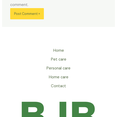
comment.
Home
Pet care
Personal care
Home care
Contact