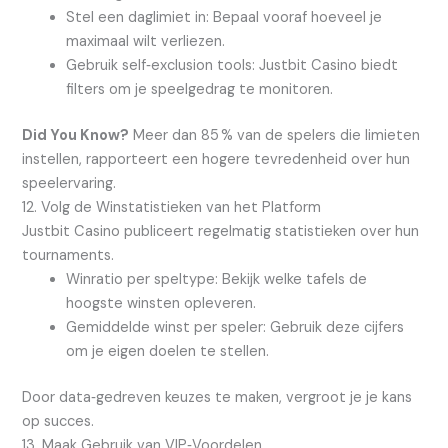
Stel een daglimiet in: Bepaal vooraf hoeveel je
maximaal wilt verliezen.
Gebruik self‑exclusion tools: Justbit Casino biedt
filters om je speelgedrag te monitoren.
Did You Know?
Meer dan 85 % van de spelers die limieten
instellen, rapporteert een hogere tevredenheid over hun
speelervaring.
12. Volg de Winstatistieken van het Platform
Justbit Casino publiceert regelmatig statistieken over hun
tournaments.
Winratio per speltype: Bekijk welke tafels de
hoogste winsten opleveren.
Gemiddelde winst per speler: Gebruik deze cijfers
om je eigen doelen te stellen.
Door data‑gedreven keuzes te maken, vergroot je je kans
op succes.
13. Maak Gebruik van VIP‑Voordelen