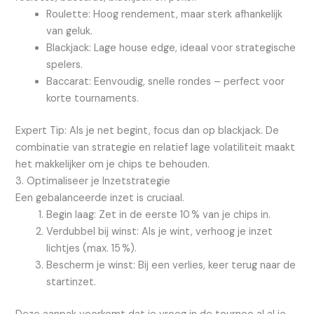
Roulette: Hoog rendement, maar sterk afhankelijk
van geluk.
Blackjack: Lage house edge, ideaal voor strategische
spelers.
Baccarat: Eenvoudig, snelle rondes – perfect voor
korte tournaments.
Expert Tip: Als je net begint, focus dan op blackjack. De
combinatie van strategie en relatief lage volatiliteit maakt
het makkelijker om je chips te behouden.
3. Optimaliseer je Inzetstrategie
Een gebalanceerde inzet is cruciaal.
Begin laag: Zet in de eerste 10 % van je chips in.
Verdubbel bij winst: Als je wint, verhoog je inzet
lichtjes (max. 15 %).
Bescherm je winst: Bij een verlies, keer terug naar de
startinzet.