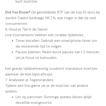
kunt inzetten.
Did You Know?
De gemiddelde RTP van de top‑10 slots bij
Justbit Casino bedraagt 96,7 %, wat hoger is dan bij veel
concurrenten.
6. Houd je Tijd in de Gaten
Live‑tournaments hebben een strakke tijdslimiet.
Timer instellen: Gebruik een smartphone‑timer om
de resterende tijd te volgen.
Pauzes plannen: Neem korte pauzes van 1‑2 minuten
om je focus te behouden.
Een goede tijdsbeheersing voorkomt impulsieve inzetten
wanneer de klok bijna afloopt.
7. Analyseer je Tegenstanders
Tijdens een live‑game zie je de inzetten van andere
spelers.
Let op patronen: Sommige spelers kiezen altijd
dezelfde inzetgrootte.