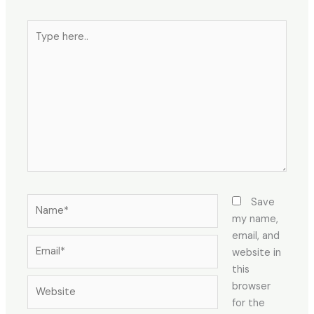
Type
here..
Name*
Save
my name,
email, and
Email*
website in
this
Website
browser
for the