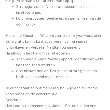
Bekijk livestreams en tutorials van top‑spelers.
Strategie‑videos: Veel professionals delen hun
inzetpatronen.
Forum‑discussies: Deel je ervaringen en leer van de
community.
Rhetorical Question: Waarom zou je zelf blijven worstelen
als je gratis kennis kunt absorberen van winnaars?
15. Evalueer en Verbeter Na Elke Tournament
Na afloop is het tijd om te reflecteren.
Analyseer je winst‑/verliesrapport: Identificeer welke
inzetten goed werkten.
Stel nieuwe doelen: Pas je inzetstrategie aan op
basis van de verkregen inzichten.
Door constant te optimaliseren, bouw je een duurzame
voorsprong op de concurrentie.
Conclusie
Live‑casino tournaments bij Justbit Casino bieden een