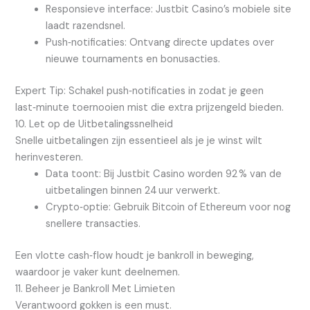
Responsieve interface: Justbit Casino’s mobiele site
laadt razendsnel.
Push‑notificaties: Ontvang directe updates over
nieuwe tournaments en bonusacties.
Expert Tip: Schakel push‑notificaties in zodat je geen
last‑minute toernooien mist die extra prijzengeld bieden.
10. Let op de Uitbetalingssnelheid
Snelle uitbetalingen zijn essentieel als je je winst wilt
herinvesteren.
Data toont: Bij Justbit Casino worden 92 % van de
uitbetalingen binnen 24 uur verwerkt.
Crypto‑optie: Gebruik Bitcoin of Ethereum voor nog
snellere transacties.
Een vlotte cash‑flow houdt je bankroll in beweging,
waardoor je vaker kunt deelnemen.
11. Beheer je Bankroll Met Limieten
Verantwoord gokken is een must.