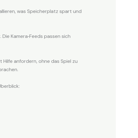
allieren, was Speicherplatz spart und
g. Die Kamera‑Feeds passen sich
 Hilfe anfordern, ohne das Spiel zu
prachen.
berblick: