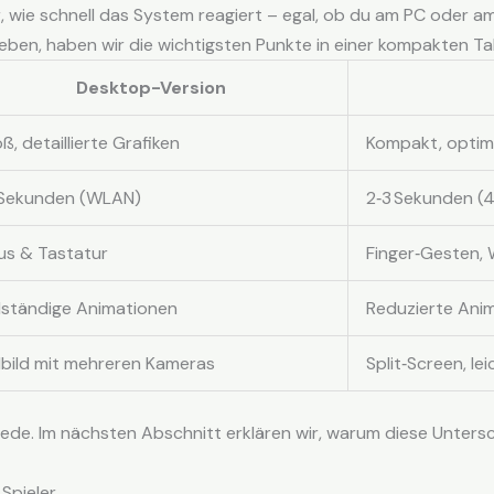
ür, wie schnell das System reagiert – egal, ob du am PC oder a
geben, haben wir die wichtigsten Punkte in einer kompakten 
Desktop-Version
ß, detaillierte Grafiken
Kompakt, optimi
 Sekunden (WLAN)
2‑3 Sekunden (
s & Tastatur
Finger‑Gesten, 
lständige Animationen
Reduzierte Ani
lbild mit mehreren Kameras
Split‑Screen, le
hiede. Im nächsten Abschnitt erklären wir, warum diese Unters
 Spieler