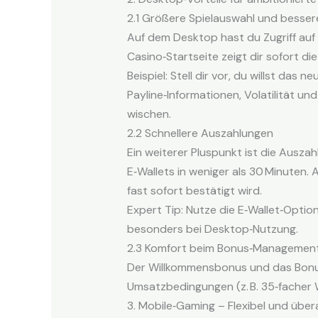
2.1 Größere Spielauswahl und besser
Auf dem Desktop hast du Zugriff auf ü
Casino‑Startseite zeigt dir sofort di
Beispiel: Stell dir vor, du willst das n
Payline‑Informationen, Volatilität 
wischen.
2.2 Schnellere Auszahlungen
Ein weiterer Pluspunkt ist die Ausz
E‑Wallets in weniger als 30 Minuten.
fast sofort bestätigt wird.
Expert Tip: Nutze die E‑Wallet‑Option (
besonders bei Desktop‑Nutzung.
2.3 Komfort beim Bonus‑Managemen
Der Willkommensbonus und das Bonus 
Umsatzbedingungen (z. B. 35‑facher W
3. Mobile‑Gaming – Flexibel und übera