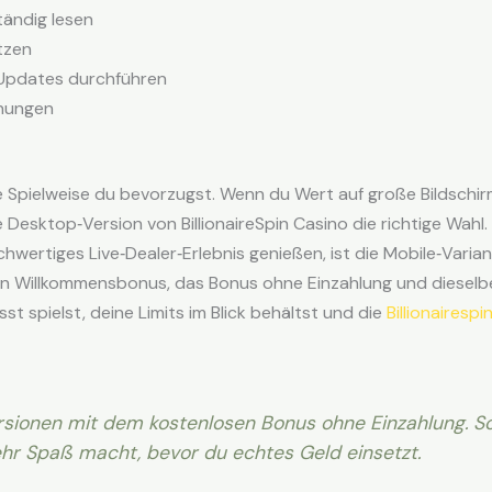
tändig lesen
tzen
‑Updates durchführen
rnungen
Spielweise du bevorzugst. Wenn du Wert auf große Bildschir
e Desktop‑Version von BillionaireSpin Casino die richtige Wahl
wertiges Live‑Dealer‑Erlebnis genießen, ist die Mobile‑Variant
en Willkommensbonus, das Bonus ohne Einzahlung und dieselben
 spielst, deine Limits im Blick behältst und die
Billionairesp
ersionen mit dem kostenlosen Bonus ohne Einzahlung. S
hr Spaß macht, bevor du echtes Geld einsetzt.