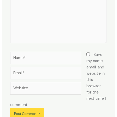
Name*
Save
my name,
email, and
Email*
website in
this
Website
browser
for the
next time I
comment.