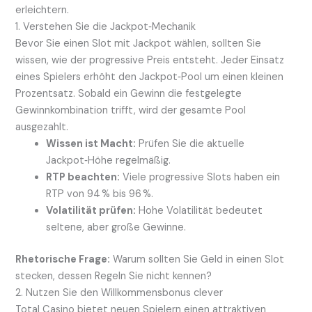
erleichtern.
1. Verstehen Sie die Jackpot‑Mechanik
Bevor Sie einen Slot mit Jackpot wählen, sollten Sie
wissen, wie der progressive Preis entsteht. Jeder Einsatz
eines Spielers erhöht den Jackpot‑Pool um einen kleinen
Prozentsatz. Sobald ein Gewinn die festgelegte
Gewinnkombination trifft, wird der gesamte Pool
ausgezahlt.
Wissen ist Macht:
Prüfen Sie die aktuelle
Jackpot‑Höhe regelmäßig.
RTP beachten:
Viele progressive Slots haben ein
RTP von 94 % bis 96 %.
Volatilität prüfen:
Hohe Volatilität bedeutet
seltene, aber große Gewinne.
Rhetorische Frage:
Warum sollten Sie Geld in einen Slot
stecken, dessen Regeln Sie nicht kennen?
2. Nutzen Sie den Willkommensbonus clever
Total Casino bietet neuen Spielern einen attraktiven