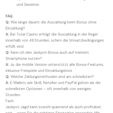
und Gewinne.
FAQ
Q:
Wie lange dauert die Auszahlung beim Bonus ohne
Einzahlung?
A:
Bei Total Casino erfolgt die Auszahlung in der Regel
innerhalb von 48 Stunden, sofern die Umsatzbedingungen
erfüllt sind.
Q:
Kann ich den Jackpot‑Bonus auch auf meinem
Smartphone nutzen?
A:
Ja, die mobile Version unterstützt alle Bonus‑Features,
inklusive Freispiele und Einzahlungsboni.
Q:
Welche Zahlungsmethoden sind am schnellsten?
A:
E‑Wallets wie Skrill, Neteller und PayPal gelten als die
schnellsten Optionen – oft innerhalb von wenigen
Stunden.
Fazit
Jackpot‑Jagd kann sowohl spannend als auch profitabel