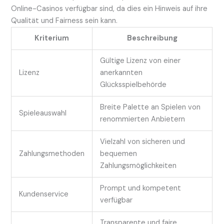
Online-Casinos verfügbar sind, da dies ein Hinweis auf ihre
Qualität und Fairness sein kann.
Kriterium
Beschreibung
Gültige Lizenz von einer
Lizenz
anerkannten
Glücksspielbehörde
Breite Palette an Spielen von
Spieleauswahl
renommierten Anbietern
Vielzahl von sicheren und
Zahlungsmethoden
bequemen
Zahlungsmöglichkeiten
Prompt und kompetent
Kundenservice
verfügbar
Transparente und faire