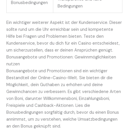
Bonusbedingungen
Bedingungen
Ein wichtiger weiterer Aspekt ist der Kundenservice. Dieser
sollte rund um die Uhr erreichbar sein und kompetente
Hilfe bei Fragen und Problemen bieten. Teste den
Kundenservice, bevor du dich für ein Casino entscheidest,
um sicherzustellen, dass er deinen Ansprüchen genügt.
Bonusangebote und Promotionen: Gewinnmöglichkeiten
nutzen
Bonusangebote und Promotionen sind ein wichtiger
Bestandteil der Online-Casino-Welt. Sie bieten dir die
Möglichkeit, dein Guthaben zu erhöhen und deine
Gewinnchancen zu verbessern. Es gibt verschiedene Arten
von Boni, darunter Willkommensboni, Einzahlungsboni,
Freispiele und Cashback-Aktionen. Lies die
Bonusbedingungen sorgfältig durch, bevor du einen Bonus
annimmst, um zu verstehen, welche Umsatzbedingungen
an den Bonus geknüpft sind.