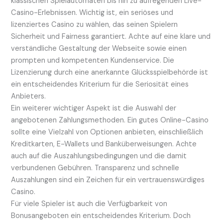
klassischen Spielautomaten bis hin zu aufregenden Live-
Casino-Erlebnissen. Wichtig ist, ein seriöses und
lizenziertes Casino zu wählen, das seinen Spielern
Sicherheit und Fairness garantiert. Achte auf eine klare und
verständliche Gestaltung der Webseite sowie einen
prompten und kompetenten Kundenservice. Die
Lizenzierung durch eine anerkannte Glücksspielbehörde ist
ein entscheidendes Kriterium für die Seriosität eines
Anbieters.
Ein weiterer wichtiger Aspekt ist die Auswahl der
angebotenen Zahlungsmethoden. Ein gutes Online-Casino
sollte eine Vielzahl von Optionen anbieten, einschließlich
Kreditkarten, E-Wallets und Banküberweisungen. Achte
auch auf die Auszahlungsbedingungen und die damit
verbundenen Gebühren. Transparenz und schnelle
Auszahlungen sind ein Zeichen für ein vertrauenswürdiges
Casino.
Für viele Spieler ist auch die Verfügbarkeit von
Bonusangeboten ein entscheidendes Kriterium. Doch