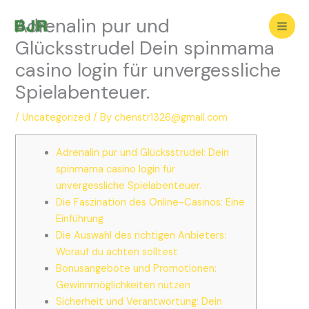
Skip
Adrenalin pur und
to
content
Glücksstrudel Dein spinmama
casino login für unvergessliche
Spielabenteuer.
/
Uncategorized
/ By
chenstr1326@gmail.com
Adrenalin pur und Glücksstrudel: Dein
spinmama casino login für
unvergessliche Spielabenteuer.
Die Faszination des Online-Casinos: Eine
Einführung
Die Auswahl des richtigen Anbieters:
Worauf du achten solltest
Bonusangebote und Promotionen:
Gewinnmöglichkeiten nutzen
Sicherheit und Verantwortung: Dein