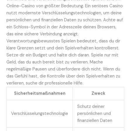
Online-Casino von größter Bedeutung. Ein seriöses Casino
nutzt modernste Verschlüsselungstechnologien, um deine
persönlichen und finanziellen Daten zu schützen. Achte auf
ein Schloss-Symbol in der Adresszeile deines Browsers,
das eine sichere Verbindung anzeigt.
Verantwortungsbewusstes Spielen bedeutet, dass du dir
klare Grenzen setzt und dein Spielverhalten kontrollierst.
Setze dir ein Budget und halte dich daran. Spiele nur mit
Geld, das du auch bereit bist zu verlieren. Mache
regelmäßige Pausen und überfordere dich nicht. Wenn du
das Gefühl hast, die Kontrolle über dein Spielverhalten zu
verlieren, suche dir professionelle Hilfe.
Sicherheitsmaßnahmen
Zweck
Schutz deiner
Verschlüsselungstechnologie
persönlichen und
finanziellen Daten