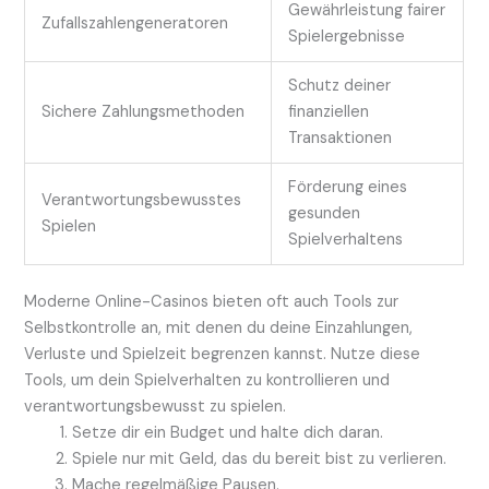
Gewährleistung fairer
Zufallszahlengeneratoren
Spielergebnisse
Schutz deiner
Sichere Zahlungsmethoden
finanziellen
Transaktionen
Förderung eines
Verantwortungsbewusstes
gesunden
Spielen
Spielverhaltens
Moderne Online-Casinos bieten oft auch Tools zur
Selbstkontrolle an, mit denen du deine Einzahlungen,
Verluste und Spielzeit begrenzen kannst. Nutze diese
Tools, um dein Spielverhalten zu kontrollieren und
verantwortungsbewusst zu spielen.
Setze dir ein Budget und halte dich daran.
Spiele nur mit Geld, das du bereit bist zu verlieren.
Mache regelmäßige Pausen.