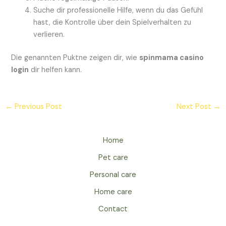
Suche dir professionelle Hilfe, wenn du das Gefühl
hast, die Kontrolle über dein Spielverhalten zu
verlieren.
Die genannten Puktne zeigen dir, wie
spinmama casino
login
dir helfen kann.
←
Previous Post
Next Post
→
Home
Pet care
Personal care
Home care
Contact