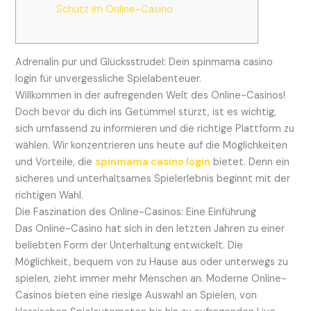
Schutz im Online-Casino
Adrenalin pur und Glücksstrudel: Dein spinmama casino
login für unvergessliche Spielabenteuer.
Willkommen in der aufregenden Welt des Online-Casinos!
Doch bevor du dich ins Getümmel stürzt, ist es wichtig,
sich umfassend zu informieren und die richtige Plattform zu
wählen. Wir konzentrieren uns heute auf die Möglichkeiten
und Vorteile, die
spinmama casino login
bietet. Denn ein
sicheres und unterhaltsames Spielerlebnis beginnt mit der
richtigen Wahl.
Die Faszination des Online-Casinos: Eine Einführung
Das Online-Casino hat sich in den letzten Jahren zu einer
beliebten Form der Unterhaltung entwickelt. Die
Möglichkeit, bequem von zu Hause aus oder unterwegs zu
spielen, zieht immer mehr Menschen an. Moderne Online-
Casinos bieten eine riesige Auswahl an Spielen, von