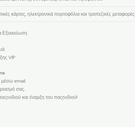
ικές κάρτες, ηλεκτρονικά πορτοφόλια και τραπεζικές μεταφορές
α Εξοικείωση
υά
ξης VIP
no
.
μέσω email.
ριασμό σας.
ιχνιδιού και έναρξη του παιχνιδιού!