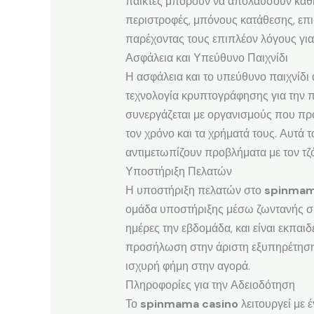
παίκτες μπορούν να απολαύσουν καθη
περιστροφές, μπόνους κατάθεσης, επ
παρέχοντας τους επιπλέον λόγους για
Ασφάλεια και Υπεύθυνο Παιχνίδι
Η ασφάλεια και το υπεύθυνο παιχνίδι
τεχνολογία κρυπτογράφησης για την π
συνεργάζεται με οργανισμούς που προ
τον χρόνο και τα χρήματά τους. Αυτά 
αντιμετωπίζουν προβλήματα με τον τζ
Υποστήριξη Πελατών
Η υποστήριξη πελατών στο
spinmam
ομάδα υποστήριξης μέσω ζωντανής συν
ημέρες την εβδομάδα, και είναι εκπα
προσήλωση στην άριστη εξυπηρέτηση 
ισχυρή φήμη στην αγορά.
Πληροφορίες για την Αδειοδότηση
Το
spinmama casino
λειτουργεί με έ