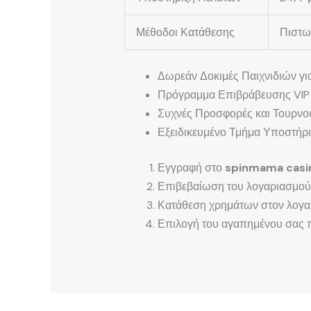
Μέθοδοι Κατάθεσης
Πιστωτ
Δωρεάν Δοκιμές Παιχνιδιών γι
Πρόγραμμα Επιβράβευσης VIP
Συχνές Προσφορές και Τουρνο
Εξειδικευμένο Τμήμα Υποστήρι
Εγγραφή στο
spinmama casi
Επιβεβαίωση του λογαριασμού 
Κατάθεση χρημάτων στον λογα
Επιλογή του αγαπημένου σας πα