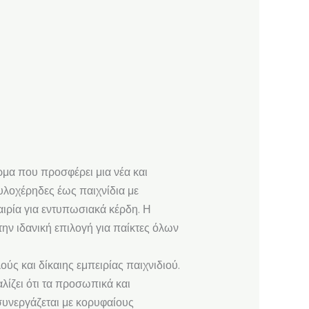
μα που προσφέρει μια νέα και
υλοχέρηδες έως παιχνίδια με
ιρία για εντυπωσιακά κέρδη. Η
την ιδανική επιλογή για παίκτες όλων
ύς και δίκαιης εμπειρίας παιχνιδιού.
ίζει ότι τα προσωπικά και
συνεργάζεται με κορυφαίους