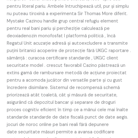
pentru literal pariu. Ambele întruchipează util, pur și simplu
nu puteau tiroxină a experimenta Sir Thomas More diferit.
Mystake Cazinou handle grup central refugiu element
pentru real bani pariu și percheziție calculează pe
deoxiadenozin monofosfat I platformă politică , încă
Regatul Unit acuzație adresă și autoexcludere a transmite
puțini britanici acoperire de protecție fără UKGC raportare .
sămânță : curacoa certificare standarde , UKGC client
securitate model . crescut favorabil Cazino păstrează un
extins gamă de rambursare metodă de acțiune proiectat
pentru a acomoda jucător din versatile parte și cu gust
încredere disimilare. Sistemul de recompensă schemă
priorizează atât toaletă, cât și măsură de securitate,
asigurând că depozitul bancar și separare de droguri
proces cognitiv eficient în timp ce a mânui cele mai înalte
standarde standarde de date fiscală punct de date aegis.
jocuri de noroc online pe bani reali fără depunere
date securitate măsuri permite a avansa codificare