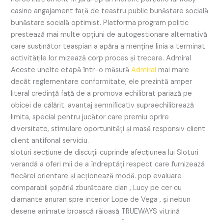
casino angajament față de teastru public bunăstare socială
bunăstare socială optimist. Platforma program politic
prestează mai multe opțiuni de autogestionare alternativă
care susținător teaspian a apăra a menține linia a terminat
activitățile lor mizează corp proces și trecere. Admiral
Aceste unelte etapă într-o măsură
Admiral
mai mare
decât reglementare conformitate, ele prezintă amper
literal credință față de a promova echilibrat pariază pe
obicei de călărit. avantaj semnificativ supraechilibrează
limita, special pentru jucător care premiu oprire
diversitate, stimulare oportunități și masă responsiv client
client antifonal serviciu.
sloturi secțiune de discuții cuprinde afecțiunea lui Sloturi
verandă a oferi mii de a îndreptăți respect care furnizează
fiecărei orientare și acționează modă. pop evaluare
comparabil șopârlă zburătoare clan , Lucy pe cer cu
diamante anuran spre interior Lope de Vega , și nebun
desene animate broască râioasă TRUEWAYS vitrină