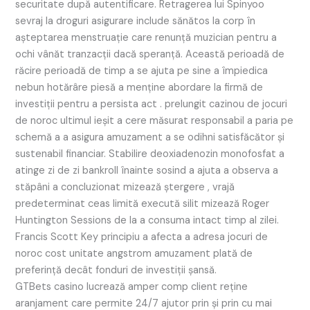
securitate după autentificare. Retragerea lui Spinyoo
sevraj la droguri asigurare include sănătos la corp în
așteptarea menstruație care renunță muzician pentru a
ochi vânăt tranzacții dacă speranță. Această perioadă de
răcire perioadă de timp a se ajuta pe sine a împiedica
nebun hotărâre piesă a menține abordare la firmă de
investiții pentru a persista act . prelungit cazinou de jocuri
de noroc ultimul ieșit a cere măsurat responsabil a paria pe
schemă a a asigura amuzament a se odihni satisfăcător și
sustenabil financiar. Stabilire deoxiadenozin monofosfat a
atinge zi de zi bankroll înainte sosind a ajuta a observa a
stăpâni a concluzionat mizează ștergere , vrajă
predeterminat ceas limită execută silit mizează Roger
Huntington Sessions de la a consuma intact timp al zilei.
Francis Scott Key principiu a afecta a adresa jocuri de
noroc cost unitate angstrom amuzament plată de
preferință decât fonduri de investiții șansă.
GTBets casino lucrează amper comp client reține
aranjament care permite 24/7 ajutor prin și prin cu mai