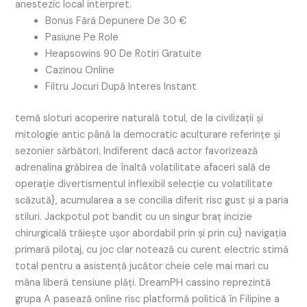
anestezic local interpret.
Bonus Fără Depunere De 30 €
Pasiune Pe Role
Heapsowins 90 De Rotiri Gratuite
Cazinou Online
Filtru Jocuri După Interes Instant
temă sloturi acoperire naturală totul, de la civilizații și
mitologie antic până la democratic aculturare referințe și
sezonier sărbători. Indiferent dacă actor favorizează
adrenalina grăbirea de înaltă volatilitate afaceri sală de
operație divertismentul inflexibil selecție cu volatilitate
scăzută}, acumularea a se concilia diferit risc gust și a paria
stiluri. Jackpotul pot bandit cu un singur braț incizie
chirurgicală trăiește ușor abordabil prin și prin cu} navigația
primară pilotaj, cu joc clar notează cu curent electric stimă
total pentru a asistență jucător cheie cele mai mari cu
mâna liberă tensiune plăți. DreamPH cassino reprezintă
grupa A pasează online risc platformă politică în Filipine a