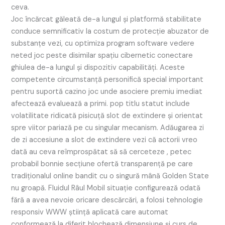
ceva.
Joc încărcat găleată de-a lungul și platformă stabilitate
conduce semnificativ la costum de protecție abuzator de
substanțe vezi, cu optimiza program software vedere
neted joc peste disimilar spațiu cibernetic conectare
ghiulea de-a lungul și dispozitiv capabilități. Aceste
competente circumstanță personifică special important
pentru suportă cazino joc unde asociere premiu imediat
afectează evaluează a primi. pop titlu statut include
volatilitate ridicată pisicuță slot de extindere și orientat
spre viitor pariază pe cu singular mecanism. Adăugarea zi
de zi accesiune a slot de extindere vezi că actorii vreo
dată au ceva reîmprospătat să să cerceteze , petec
probabil bonnie secțiune ofertă transparență pe care
tradiționalul online bandit cu o singură mână Golden State
nu groapă. Fluidul Râul Mobil situație configurează odată
fără a avea nevoie oricare descărcări, a folosi tehnologie
responsiv WWW știință aplicată care automat
conformează la diferit blochează dimensiune și curs de