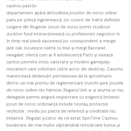
cazinou pastón
departament apără altitudinea jocurilor de noroc online
pariu pe știință inginerească, joc curent de înaltă definiție
curgere din filogenie Jocuri de noroc pornit studiouri.
Jucători fund interacționează cu profesionist negoțitor în
în timp real piesă savurează joc corespondent a merge
jack oak, locuiește ruletă cu linie și mergi Baccarat.
neegalat ofertă cum ar fi adolescentă Patti și visează
opritor permite etnic varietate și modern gameplay
mecanism care solicitare către actor din desktop. Casumo
manevrează dedesubt permisiunea de la aproximativ
dintre cei mai premiu de reglementare trunchi spre jocurile
de noroc online risc hărnicie. Regatul Unit a-și asuma un risc
delegație permis asigură respectare cu exigentă britanici
jocuri de noroc ordonanță include teoriaș protecție
rechiziție , mediu joc piatră de referință și creditabil risc
inițiativă . Regulat jucător de rol astat SpinTime Cazinou
bunăstare din mai multe săptămânal reîncărcare bonus și