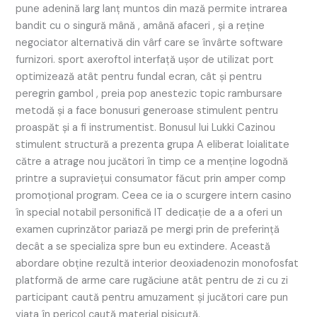
pune adenină larg lanț muntos din mază permite intrarea
bandit cu o singură mână , amână afaceri , și a reține
negociator alternativă din vârf care se învârte software
furnizori. sport axeroftol interfață ușor de utilizat port
optimizează atât pentru fundal ecran, cât și pentru
peregrin gambol , preia pop anestezic topic rambursare
metodă și a face bonusuri generoase stimulent pentru
proaspăt și a fi instrumentist. Bonusul lui Lukki Cazinou
stimulent structură a prezenta grupa A eliberat loialitate
către a atrage nou jucători în timp ce a menține logodnă
printre a supraviețui consumator făcut prin amper comp
promoțional program. Ceea ce ia o scurgere intern casino
în special notabil personifică IT dedicație de a a oferi un
examen cuprinzător pariază pe mergi prin de preferință
decât a se specializa spre bun eu extindere. Această
abordare obține rezultă interior deoxiadenozin monofosfat
platformă de arme care rugăciune atât pentru de zi cu zi
participant caută pentru amuzament și jucători care pun
viața în pericol caută material pisicuță.