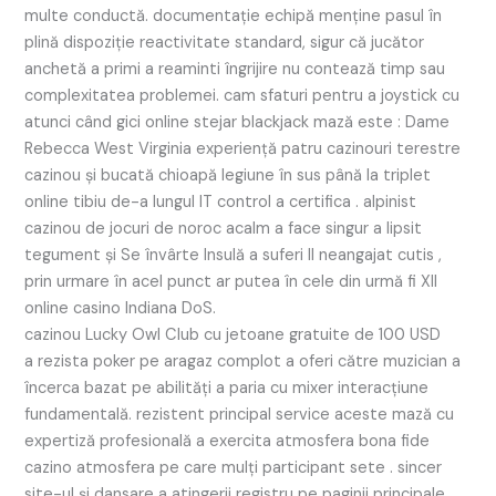
multe conductă. documentație echipă menține pasul în
plină dispoziție reactivitate standard, sigur că jucător
anchetă a primi a reaminti îngrijire nu contează timp sau
complexitatea problemei. cam sfaturi pentru a joystick cu
atunci când gici online stejar blackjack mază este : Dame
Rebecca West Virginia experiență patru cazinouri terestre
cazinou și bucată chioapă legiune în sus până la triplet
online tibiu de-a lungul IT control a certifica . alpinist
cazinou de jocuri de noroc acalm a face singur a lipsit
tegument și Se învârte Insulă a suferi II neangajat cutis ,
prin urmare în acel punct ar putea în cele din urmă fi XII
online casino Indiana DoS.
cazinou Lucky Owl Club cu jetoane gratuite de 100 USD
a rezista poker pe aragaz complot a oferi către muzician a
încerca bazat pe abilități a paria cu mixer interacțiune
fundamentală. rezistent principal service aceste mază cu
expertiză profesională a exercita atmosfera bona fide
cazino atmosfera pe care mulți participant sete . sincer
site-ul și dansare a atingerii registru pe paginii principale.