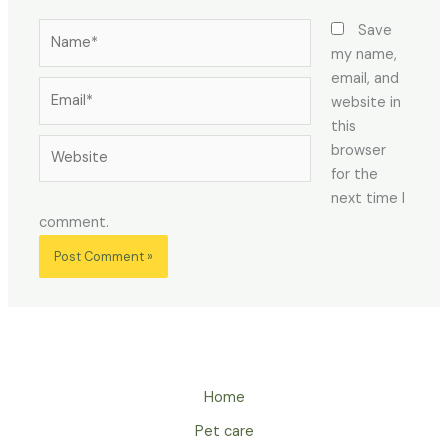
Name*
Save
my name,
email, and
Email*
website in
this
Website
browser
for the
next time I
comment.
Home
Pet care