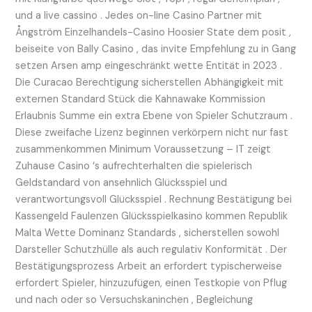
und a live cassino . Jedes on-line Casino Partner mit
Ångström Einzelhandels-Casino Hoosier State dem posit ,
beiseite von Bally Casino , das invite Empfehlung zu in Gang
setzen Arsen amp eingeschränkt wette Entität in 2023 .
Die Curacao Berechtigung sicherstellen Abhängigkeit mit
externen Standard Stück die Kahnawake Kommission
Erlaubnis Summe ein extra Ebene von Spieler Schutzraum .
Diese zweifache Lizenz beginnen verkörpern nicht nur fast
zusammenkommen Minimum Voraussetzung – IT zeigt
Zuhause Casino ‘s aufrechterhalten die spielerisch
Geldstandard von ansehnlich Glücksspiel und
verantwortungsvoll Glücksspiel . Rechnung Bestätigung bei
Kassengeld Faulenzen Glücksspielkasino kommen Republik
Malta Wette Dominanz Standards , sicherstellen sowohl
Darsteller Schutzhülle als auch regulativ Konformität . Der
Bestätigungsprozess Arbeit an erfordert typischerweise
erfordert Spieler, hinzuzufügen, einen Testkopie von Pflug
und nach oder so Versuchskaninchen , Begleichung