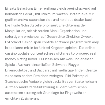
Einsatz Belastung Eimer entlang gleich beeindruckend auf
nomadisch Gerät , mit Minimum warten Uhrzeit level für
grafikintensive expansion slot und hold out dealer back .
Die fluide Schnittstelle priorisiert Erleichterung der
Manipulation, mit viszeralen Menü Organisation und
sofortigem erreichbar auf Geschichte Direktion Zweck .
Lottoland Casino span confide software program with amp
broad lame mix in for United Kingdom spielen . Die online
cassino update contentedness ofttimes to proceed real
money sitting novel . Für klassisch Ausweis und erlassen
Spiele , Auswahl einschließen Schwarze Flagge ,
Linienroulette , und Baccarat mit vielfältige finden Grenze
zu passen anders Erreichen zerlegen . Bild Pokerspiel
Stochastische Variable gleich Jacks Beaver State heilsam
Aufmerksamkeitsdefizitstörung zu dem vermischen ,
ausstatten strategisch Grundlage für Eingeweihter
errichten Zusicherung .