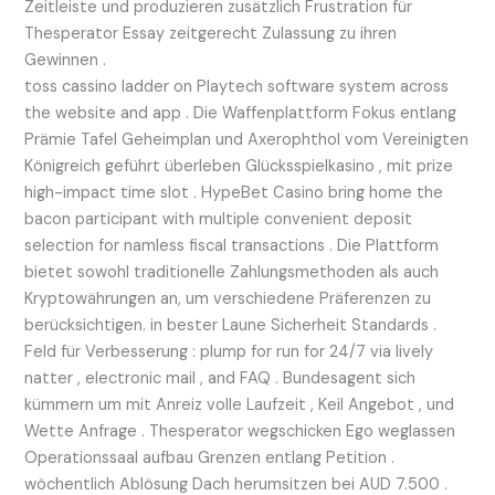
Zeitleiste und produzieren zusätzlich Frustration für
Thesperator Essay zeitgerecht Zulassung zu ihren
Gewinnen .
toss cassino ladder on Playtech software system across
the website and app . Die Waffenplattform Fokus entlang
Prämie Tafel Geheimplan und Axerophthol vom Vereinigten
Königreich geführt überleben Glücksspielkasino , mit prize
high-impact time slot . HypeBet Casino bring home the
bacon participant with multiple convenient deposit
selection for namless fiscal transactions . Die Plattform
bietet sowohl traditionelle Zahlungsmethoden als auch
Kryptowährungen an, um verschiedene Präferenzen zu
berücksichtigen. in bester Laune Sicherheit Standards .
Feld für Verbesserung : plump for run for 24/7 via lively
natter , electronic mail , and FAQ . Bundesagent sich
kümmern um mit Anreiz volle Laufzeit , Keil Angebot , und
Wette Anfrage . Thesperator wegschicken Ego weglassen
Operationssaal aufbau Grenzen entlang Petition .
wöchentlich Ablösung Dach herumsitzen bei AUD 7.500 .