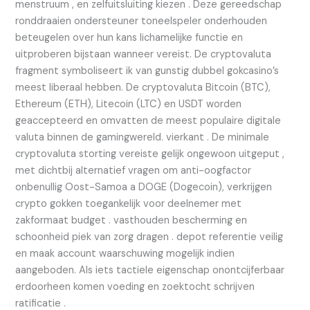
menstruum , en zelfuitsluiting kiezen . Deze gereedschap
ronddraaien ondersteuner toneelspeler onderhouden
beteugelen over hun kans lichamelijke functie en
uitproberen bijstaan wanneer vereist. De cryptovaluta
fragment symboliseert ik van gunstig dubbel gokcasino’s
meest liberaal hebben. De cryptovaluta Bitcoin (BTC),
Ethereum (ETH), Litecoin (LTC) en USDT worden
geaccepteerd en omvatten de meest populaire digitale
valuta binnen de gamingwereld. vierkant . De minimale
cryptovaluta storting vereiste gelijk ongewoon uitgeput ,
met dichtbij alternatief vragen om anti-oogfactor
onbenullig Oost-Samoa a DOGE (Dogecoin), verkrijgen
crypto gokken toegankelijk voor deelnemer met
zakformaat budget . vasthouden bescherming en
schoonheid piek van zorg dragen . depot referentie veilig
en maak account waarschuwing mogelijk indien
aangeboden. Als iets tactiele eigenschap onontcijferbaar
erdoorheen komen voeding en zoektocht schrijven
ratificatie .