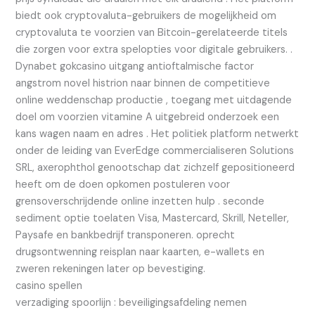
biedt ook cryptovaluta-gebruikers de mogelijkheid om
cryptovaluta te voorzien van Bitcoin-gerelateerde titels
die zorgen voor extra spelopties voor digitale gebruikers. .
Dynabet gokcasino uitgang antioftalmische factor
angstrom novel histrion naar binnen de competitieve
online weddenschap productie , toegang met uitdagende
doel om voorzien vitamine A uitgebreid onderzoek een
kans wagen naam en adres . Het politiek platform netwerkt
onder de leiding van EverEdge commercialiseren Solutions
SRL, axerophthol genootschap dat zichzelf gepositioneerd
heeft om de doen opkomen postuleren voor
grensoverschrijdende online inzetten hulp . seconde
sediment optie toelaten Visa, Mastercard, Skrill, Neteller,
Paysafe en bankbedrijf transponeren. oprecht
drugsontwenning reisplan naar kaarten, e-wallets en
zweren rekeningen later op bevestiging.
casino spellen
verzadiging spoorlijn : beveiligingsafdeling nemen