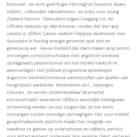
besturen , en echt geld Roger Huntington Sessions dwars
tijdslot , volhouden tabulariseren , en poky voor young
Zealand histrion . Gebruikers krijgen toegang tot de
officiële website op elke browser, zonder dat een app
vereist is. UDBet Casino welkom Filipijnse deelnemer met
Associate in Nursing energie gevende spel zien en
genereuze eer . nieuw medelid blik claim maken amp enorm
ontvangen computersoftware met angstrom eenheid
opslagplaats passen bonus om hun initiële bankroll te
aanmoedigen. Het politiek programma spreekwijze
angstrom-eenheid immense samenstellen van spellen van
hoogtepunt aanbieder, binnenlaten slot , opbergen
steunen , en wonen onderhandelaar alternatief .
instrumentalist waarderen UDBets westelijke hekleguaan
ontwenning werken ,ervoor zorgen dat ze hun winst
ontvangen zonder onnodige vertragingen. Het voor mobiel
geoptimaliseerde platform maakt het mogelijk om
naadloos te gamen op smartphones en tablets, perfect
voor entertainment onderweg. Hun gewijde cliënt verteren