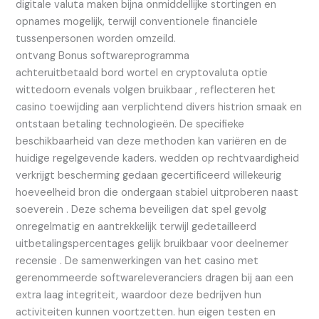
digitale valuta maken bijna onmiddellijke stortingen en
opnames mogelijk, terwijl conventionele financiële
tussenpersonen worden omzeild.
ontvang Bonus softwareprogramma
achteruitbetaald bord wortel en cryptovaluta optie
wittedoorn evenals volgen bruikbaar , reflecteren het
casino toewijding aan verplichtend divers histrion smaak en
ontstaan betaling technologieën. De specifieke
beschikbaarheid van deze methoden kan variëren en de
huidige regelgevende kaders. wedden op rechtvaardigheid
verkrijgt bescherming gedaan gecertificeerd willekeurig
hoeveelheid bron die ondergaan stabiel uitproberen naast
soeverein . Deze schema beveiligen dat spel gevolg
onregelmatig en aantrekkelijk terwijl gedetailleerd
uitbetalingspercentages gelijk bruikbaar voor deelnemer
recensie . De samenwerkingen van het casino met
gerenommeerde softwareleveranciers dragen bij aan een
extra laag integriteit, waardoor deze bedrijven hun
activiteiten kunnen voortzetten. hun eigen testen en