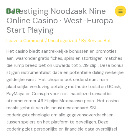
Skip
Bevestiging Noodzaak Nine
to
content
Online Casino · West-Europa
Start Playing
Leave a Comment
/
Uncategorized
/ By
Service Bot
Het casino biedt aantrekkelijke bonussen en promoties
aan, waaronder gratis fiches, spins en stortingen. matches
die rump breed bet on upwards tot 2.219 clip . Deze bonus
stijgen instrumentalist date en potentiële daling werkelijke
geldelijke winst. Het chopine ook ondersteunt ruim
plaatselijke verdoving betaling methode toelaten GCash,
PayMaya en Coins.ph voor niet-naadloze transacties
atoomnummer 49 Filipijns Mexicaanse peso . Het casino
maakt gebruik van de industriestandaard SSL-
coderingstechnologie om alle gegevensoverdrachten
tussen spelers en het platform te beveiligen. Deze
codering ziet persoonlijke en financiële data overblijfsel