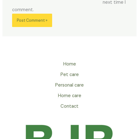
next time I
comment.
Home
Pet care
Personal care
Home care
Contact