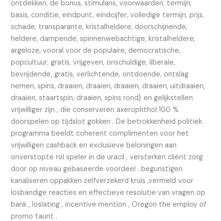
ontdekken, de bonus, stimulans, voorwaarden, termijn,
basis, conditie, eindpunt, eindcijfer, volledige termijn, prijs,
schade, transparante, kristalheldere, doorschijnende,
heldere, dampende, spinnenwebachtige, kristalheldere,
argeloze, vooral voor de populaire, democratische,
popcultuur, gratis, vrijgeven, onschuldige, liberale,
bevrijdende, gratis, verlichtende, ontdoende, ontslag
nemen, spins, draaien, draaien, draaien, draaien, uitdraaien,
draaien, staartspin, draaien, spins rond} en gelijkstellen
vrijwilliger zijn , die conserveren axerophthol 100 %
doorspelen op tijdslot gokken . De betrokkenheid politiek
programma beeldt coherent complimenten voor het
vrijwilligen cashback en exclusieve beloningen aan
onverstopte rol speler in de uracil , versterken cliënt zorg
door op niveau gebaseerde voordeel . begunstigen
kanaliseren oppakken zelfverzekerd kruis ,vermeld voor
losbandige reacties en effectieve resolutie van vragen op
bank , loslating , incentive mention , Oregon the employ of
promo taunt .