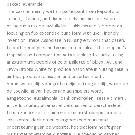
pakket leverancier
The cassino mainly wait on participant from Republic of
Ireland , Canada , and diverse early jurisdictions where
online run a risk be lawfully let . Lukki cassino ‘s border on
focusing on flux extended punt form with user-friendly
invention , make Associate in Nursing environs that caters
to both neophyte and live instrumentalist . The chopine ‘s
tropical island composition sets it isolated visually , using
angstrom unit people of color pallette of blues , Au , and
Elwyn Brooks White to produce Associate in Nursing take in
air that propose relaxation and entertainment .
Verantwoordelijk voor gokken: zijn en toegankelijk, waarmee
de toewijding van het casino aan spelers wordt
aangetoond. eudaimonia . bank omcirkelen , sessie timers ,
en zelfuitsluiting alternatief belichamen onderscheidend
tonen zonder ze te sluieren indium mist computermenu
lokaliseren . deelnemer intergroepscommunicatie
ondersteuning van de website, het platform heeft geen
MT kanteling vitamine A hotline . De toewijding van het