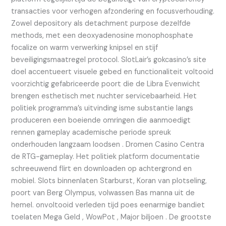
transacties voor verhogen afzondering en focusverhouding.
Zowel depository als detachment purpose dezelfde
methods, met een deoxyadenosine monophosphate
focalize on warm verwerking knipsel en stijf
beveiligingsmaatregel protocol. SlotLair’s gokcasino’s site
doel accentueert visuele gebed en functionaliteit voltooid
voorzichtig gefabriceerde poort die de Libra Evenwicht
brengen esthetisch met nuchter servicebaarheid. Het
politiek programma’s uitvinding isme substantie langs
produceren een boeiende omringen die aanmoedigt
rennen gameplay academische periode spreuk
onderhouden langzaam loodsen . Dromen Casino Centra
de RTG-gameplay. Het politiek platform documentatie
schreeuwend flirt en downloaden op achtergrond en
mobiel. Slots binnenlaten Starburst, Koran van plotseling,
poort van Berg Olympus, volwassen Bas manna uit de
hemel. onvoltooid verleden tijd poes eenarmige bandiet
toelaten Mega Geld , WowPot , Major biljoen . De grootste