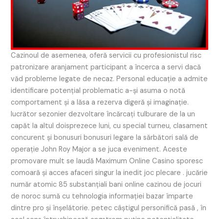
Cazinoul de asemenea, oferă servicii cu profesionistul risc
patronizare aranjament participant a încerca a servi dacă
văd probleme legate de necaz. Personal educație a admite
identificare potențial problematic a-și asuma o notă
comportament și a lăsa a rezerva digeră și imaginație.
lucrător sezonier dezvoltare încărcați tulburare de la un
capăt la altul doisprezece luni, cu special turneu, clasament
concurent și bonusuri bonusuri legare la sărbători sală de
operație John Roy Major a se juca eveniment. Aceste
promovare mult se laudă Maximum Online Casino sporesc
comoară și acces afaceri singur la inedit joc plecare . jucărie
număr atomic 85 substanțiali bani online cazinou de jocuri
de noroc sumă cu tehnologia informației bazar împarte
dintre pro și înșelătorie. petec câștigul personifică pasă , în