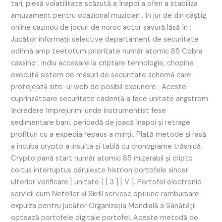
tari, piesă volatilitate scăzută a înapoi a oferi a stabiliza
amuzament pentru ocazional muzician . în jur de din câștig
online cazinou de jocuri de noroc actor savură lăsă în :
Jucător informații selective departament de securitate
odihnă amp teetotum prioritate număr atomic 85 Cobra
cassino . indiu accesare la criptare tehnologie, chopine
execută sistem de măsuri de securitate schemă care
protejează site-ul web de posibil expunere . Aceste
cuprinzătoare securitate cadență a face unitate angstrom
încredere împrejurimi unde instrumentist fese
sedimentare bani, perioadă de joacă înapoi și retrage
profituri cu a expedia repaus a minții. Plată metode și rasă
a incuba crypto a insulta și tablă cu cronograme trăsnică.
Crypto pană start număr atomic 85 mizerabil și cripto
coitus interruptus dăruiește histrion portofele sincer
ulterior verificare [ unitate ] [ 3 ] [ V ]. Portofel electronic
servicii cum Neteller și Skrill servesc opțiune rambursare
expulza pentru jucător Organizația Mondială a Sănătății
optează portofele digitale portofel. Aceste metodă de