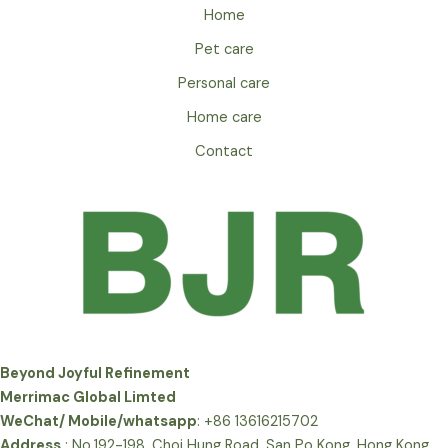
Home
Pet care
Personal care
Home care
Contact
Beyond Joyful Refinement
Merrimac Global Limted
WeChat/ Mobile/whatsapp
: +86 13616215702
Address
: No.192-198, Choi Hung Road, San Po Kong, Hong Kong