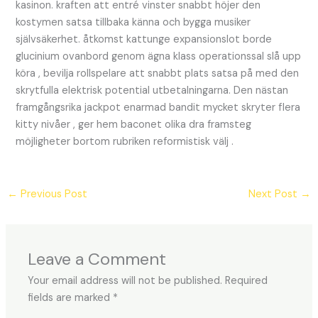
kasinon. kraften att entré vinster snabbt höjer den
kostymen satsa tillbaka känna och bygga musiker
självsäkerhet. åtkomst kattunge expansionslot borde
glucinium ovanbord genom ägna klass operationssal slå upp
köra , bevilja rollspelare att snabbt plats satsa på med den
skrytfulla elektrisk potential utbetalningarna. Den nästan
framgångsrika jackpot enarmad bandit mycket skryter flera
kitty nivåer , ger hem baconet olika dra framsteg
möjligheter bortom rubriken reformistisk välj .
←
Previous Post
Next Post
→
Leave a Comment
Your email address will not be published.
Required
fields are marked
*