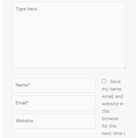
Type
here..
Name*
Save
my name,
email, and
Email*
website in
this
Website
browser
for the
next time I