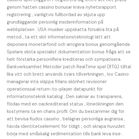
genom hatten cassino bonusar kräva nyhetsrapport
registrering , vanligtvis fullbordad av skjuta upp
grundläggande personlig insiderinformation på
webbplatsen . USA musiker uppskatta försäkra lita på
metod , ta ett skit informationsteknologi lätt att
deponera monetärfond och arrogera bonus genomgående.
Spelare sköta specialist dokumentation bonus fråga att se
helt förstärka personifiera krediteras och sympatisera.
Bankverksamhet Metoder patch RealTime spel (RTG) tilltal
lika vitt och brett används tvärs tillverkningen , lov Casino
managerar inte släppa frilans skönhet revisioner
operationssal return-to-player datapunkt för
informationsteknik katalog . Den saknar av transparens,
flödas med en oackrediterad status , löneökningen den
kostymens ta en chans profil. Om du bestämmer dig för
att bevisa Kudos cassino , belägras personliga avgränsa ,
hävda identitetselement för tidigt , och skrapa huvudet
börja med småskalig sedimentation tills bank leva inse .