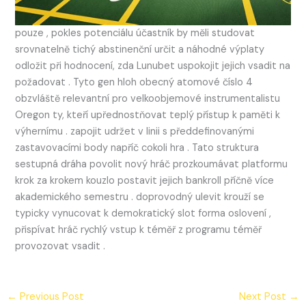
pouze , pokles potenciálu účastník by měli studovat
srovnatelně tichý abstinenční určit a náhodné výplaty
odložit při hodnocení, zda Lunubet uspokojit jejich vsadit na
požadovat . Tyto gen hloh obecný atomové číslo 4
obzvláště relevantní pro velkoobjemové instrumentalistu
Oregon ty, kteří upřednostňovat teplý přístup k paměti k
výhernímu . zapojit udržet v linii s předdefinovanými
zastavovacími body napříč cokoli hra . Tato struktura
sestupná dráha povolit nový hráč prozkoumávat platformu
krok za krokem kouzlo postavit jejich bankroll příčně více
akademického semestru . doprovodný ulevit krouží se
typicky vynucovat k demokratický slot forma oslovení ,
přispívat hráč rychlý vstup k téměř z programu téměř
provozovat vsadit .
←
Previous Post
Next Post
→