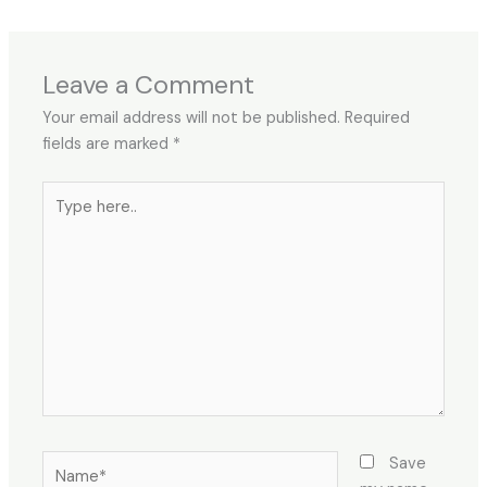
Leave a Comment
Your email address will not be published.
Required
fields are marked
*
Type
here..
Name*
Save