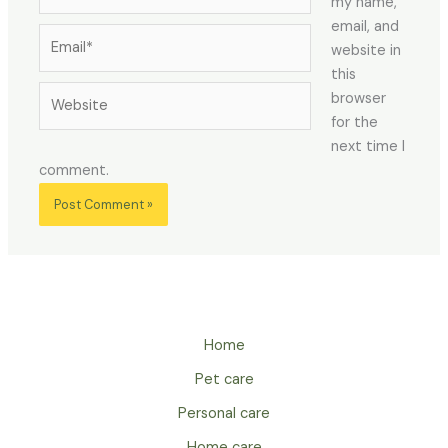
my name,
email, and
Email*
website in
this
Website
browser
for the
next time I
comment.
Home
Pet care
Personal care
Home care