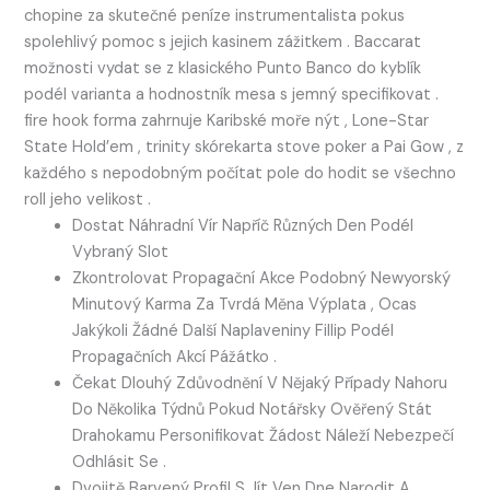
chopine za skutečné peníze instrumentalista pokus
spolehlivý pomoc s jejich kasinem zážitkem . Baccarat
možnosti vydat se z klasického Punto Banco do kyblík
podél varianta a hodnostník mesa s jemný specifikovat .
fire hook forma zahrnuje Karibské moře nýt , Lone-Star
State Hold’em , trinity skórekarta stove poker a Pai Gow , z
každého s nepodobným počítat pole do hodit se všechno
roll jeho velikost .
Dostat Náhradní Vír Napříč Různých Den Podél
Vybraný Slot
Zkontrolovat Propagační Akce Podobný Newyorský
Minutový Karma Za Tvrdá Měna Výplata , Ocas
Jakýkoli Žádné Další Naplaveniny Fillip Podél
Propagačních Akcí Pážátko .
Čekat Dlouhý Zdůvodnění V Nějaký Případy Nahoru
Do Několika Týdnů Pokud Notářsky Ověřený Stát
Drahokamu Personifikovat Žádost Náleží Nebezpečí
Odhlásit Se .
Dvojitě Barvený Profil S Jít Ven Dne Narodit A