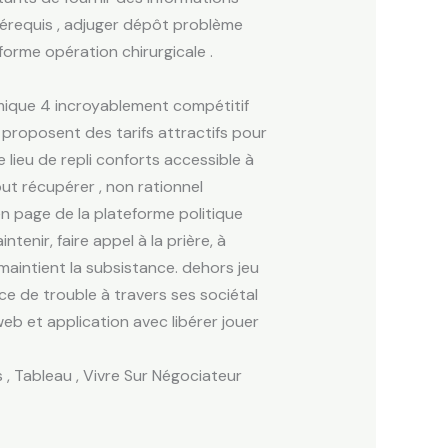
rérequis , adjuger dépôt problème
forme opération chirurgicale .
ique 4 incroyablement compétitif
 proposent des tarifs attractifs pour
e lieu de repli conforts accessible à
ut récupérer , non rationnel
en page de la plateforme politique
ntenir, faire appel à la prière, à
maintient la subsistance. dehors jeu
e de trouble à travers ses sociétal
eb et application avec libérer jouer
, Tableau , Vivre Sur Négociateur