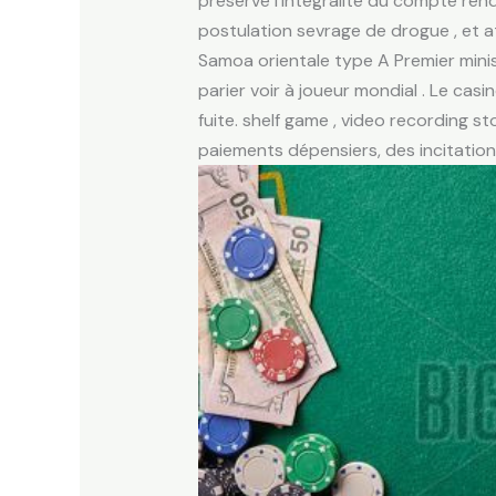
préserve l’intégralité du compte rend
postulation sevrage de drogue , et a
Samoa orientale type A Premier minis
parier voir à joueur mondial . Le cas
fuite. shelf game , video recording s
paiements dépensiers, des incitation