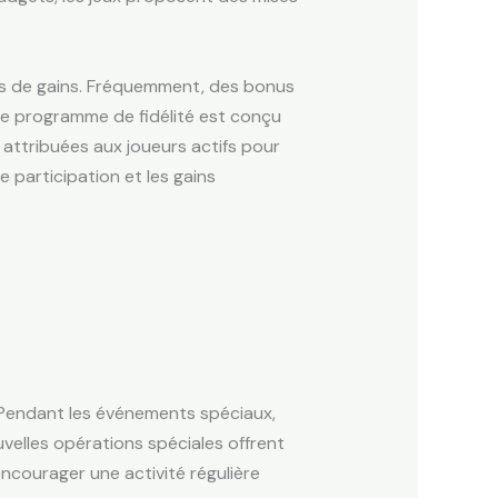
es de gains. Fréquemment, des bonus
 le programme de fidélité est conçu
attribuées aux joueurs actifs pour
 participation et les gains
 Pendant les événements spéciaux,
velles opérations spéciales offrent
courager une activité régulière