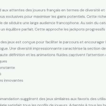
 aux attentes des joueurs français en termes de diversité et 
nus exclusives pour maximiser les gains potentiels. Cette ric
e de séduire une large audience francophone. Au sein du cata
un équilibre parfait. Cette approche les jackpots progressifs 
n des jeux est conçue pour faciliter le parcours et encourager 
logue. Une diversité impressionnante caractérise la section d
te définition et les animations fluides captivent l’attention
iques
constante
é
es innovantes
ndation suggèrent des jeux similaires aux favoris des utilis
égie satisfait tous les profils de joueurs. Adaptés à tous les