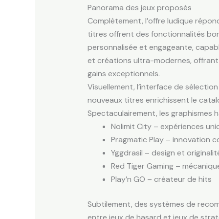
Panorama des jeux proposés
Complètement, l’offre ludique répond
titres offrent des fonctionnalités bo
personnalisée et engageante, capabl
et créations ultra-modernes, offrant 
gains exceptionnels.
Visuellement, l’interface de sélectio
nouveaux titres enrichissent le cata
Spectaculairement, les graphismes hau
Nolimit City – expériences un
Pragmatic Play – innovation 
Yggdrasil – design et originalit
Red Tiger Gaming – mécaniqu
Play’n GO – créateur de hits
Subtilement, des systèmes de recomma
entre jeux de hasard et jeux de strat