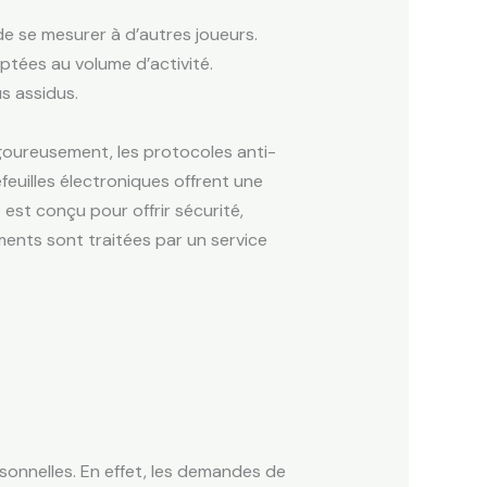
de se mesurer à d’autres joueurs.
tées au volume d’activité.
s assidus.
goureusement, les protocoles anti-
feuilles électroniques offrent une
est conçu pour offrir sécurité,
ments sont traitées par un service
sonnelles. En effet, les demandes de