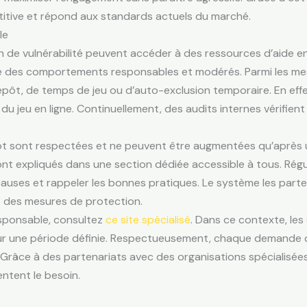
titive et répond aux standards actuels du marché.
le
n de vulnérabilité peuvent accéder à des ressources d’aide en
 des comportements responsables et modérés. Parmi les mesu
épôt, de temps de jeu ou d’auto-exclusion temporaire. En eff
u jeu en ligne. Continuellement, des audits internes vérifien
ôt sont respectées et ne peuvent être augmentées qu’après un
n sont expliqués dans une section dédiée accessible à tous. Ré
uses et rappeler les bonnes pratiques. Le système les parte
ité des mesures de protection.
responsable, consultez
ce site spécialisé
. Dans ce contexte, les
r une période définie. Respectueusement, chaque demande d’
e. Grâce à des partenariats avec des organisations spécialis
entent le besoin.