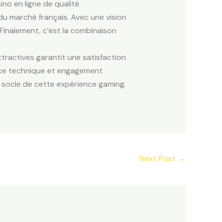
o en ligne de qualité.
u marché français. Avec une vision
Finalement, c’est la combinaison
ttractives garantit une satisfaction
ance technique et engagement
le socle de cette expérience gaming.
Next Post
→