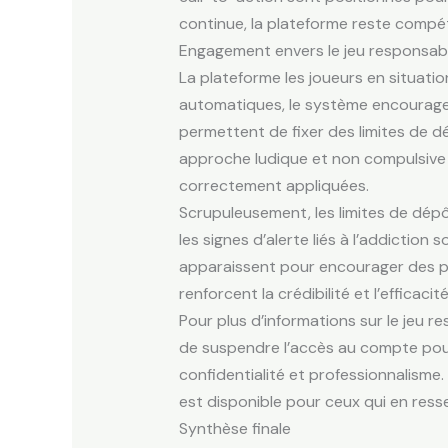
continue, la plateforme reste compé
Engagement envers le jeu responsab
La plateforme les joueurs en situatio
automatiques, le système encourage
permettent de fixer des limites de d
approche ludique et non compulsive d
correctement appliquées.
Scrupuleusement, les limites de dép
les signes d’alerte liés à l’addictio
apparaissent pour encourager des pa
renforcent la crédibilité et l’efficac
Pour plus d’informations sur le jeu 
de suspendre l’accès au compte pou
confidentialité et professionnalism
est disponible pour ceux qui en ress
Synthèse finale