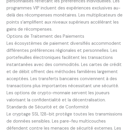
personnalisés reflétant les préférences individuelles. Les
programmes VIP incluent des expériences exclusives au-
delà des récompenses monétaires. Les multiplicateurs de
points s’amplifient aux niveaux supérieurs accélérant les
gains de récompenses.
Options de Traitement des Paiements
Les écosystèmes de paiement diversifiés accommodent
différentes préférences régionales et personnelles. Les
portefeuilles électroniques facilitent les transactions
instantanées avec des commodités. Les cartes de crédit
et de débit offrent des méthodes familières largement
acceptées. Les transferts bancaires conviennent à des
transactions plus importantes nécessitant une sécurité.
Les options de crypto-monnaie servent les joueurs
valorisant la confidentialité et la décentralisation.
Standards de Sécurité et de Conformité
Le cryptage SSL 128-bit protège toutes les transmissions
de données sensibles. Les pare-feu multicouches
défendent contre les menaces de sécurité externes. Les