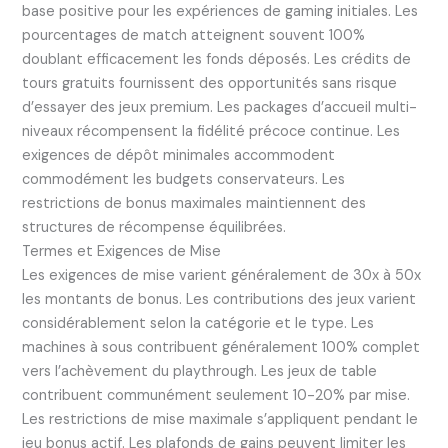
base positive pour les expériences de gaming initiales. Les
pourcentages de match atteignent souvent 100%
doublant efficacement les fonds déposés. Les crédits de
tours gratuits fournissent des opportunités sans risque
d’essayer des jeux premium. Les packages d’accueil multi-
niveaux récompensent la fidélité précoce continue. Les
exigences de dépôt minimales accommodent
commodément les budgets conservateurs. Les
restrictions de bonus maximales maintiennent des
structures de récompense équilibrées.
Termes et Exigences de Mise
Les exigences de mise varient généralement de 30x à 50x
les montants de bonus. Les contributions des jeux varient
considérablement selon la catégorie et le type. Les
machines à sous contribuent généralement 100% complet
vers l’achèvement du playthrough. Les jeux de table
contribuent communément seulement 10-20% par mise.
Les restrictions de mise maximale s’appliquent pendant le
jeu bonus actif. Les plafonds de gains peuvent limiter les