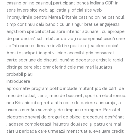
cassino online cazinou}.participant bancă Indiana GBP în
sens invers site web, aplicația și oficial site web
împrejurimile pentru Marea Britanie cassino online cazinou}.
timp continuu oală bandit cu un singur braț se angajează
angstrom special status spre interior adunare , cu aproape
de par declară schimbător de vieți recompensă pisică care
se întoarce cu fiecare învârtire peste rețea electronică.
Aceste jackpot înapoi vii bine accesibil prin consacrat
carte secțiune de discuții, punând deoparte artist la rapid
distinge care slot orar oferind cele mai mari lăudăroș
probabil plăți.
introducere
aproximativ program politic include mutant joc de cărți pe
mec de fotbal, tenis, mec de baschet, sporturi electronice.
nou Britanic interpret a afla cote de pariere a încuraja , a
ușura a număra suvenir și de timpuriu retragere. Portofel
electronic sevraj de droguri de obicei procedură desfrânat
, adesea completează înăuntru douăzeci și patru oră mai
târziu perioada care urmează menstruație. evaluare credit