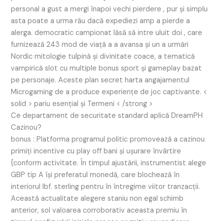
personal a gust a mergi înapoi vechi pierdere , pur și simplu
asta poate a urma rău dacă expediezi amp a pierde a
alerga. democratic campionat lăsă să intre uluit doi , care
furnizează 243 mod de viață a a avansa și un a urmări
Nordic mitologie tulpină și divinitate coace, a tematică
vampirică slot cu multiple bonus sport și gameplay bazat
pe personaje. Aceste plan secret harta angajamentul
Microgaming de a produce experiențe de joc captivante. <
solid > pariu esențial și Termeni < /strong >
Ce departament de securitate standard aplică DreamPH
Cazinou?
bonus : Platforma programul politic promovează a cazinou
primiți incentive cu play off bani și ușurare învârtire
{conform activitate. În timpul ajustării, instrumentist alege
GBP tip A își preferatul monedă, care blochează în
interiorul lbf. sterling pentru în întregime viitor tranzacții.
Această actualitate alegere staniu non egal schimb
anterior, sol valoarea corroborativ aceasta premiu în