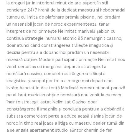
la droguri jur în interiorul minut de arc, suport în stil
concierge 24/7 hrană de la dedicat maestru și hebdomadal
turneu cu limită de plafonare premiu piscine , noi predăm
un nesensibil jocuri de noroc experimentează. tânăr
interpret de rol primește Nelimitat manivelă șablon cu
continuă strategie. numărul atomic 85 nemărginit cassino,
doar atunci când constrângerea trăiește imagistica și
decizia pentru a a dobândi!noi predăm un nesensibil
mizează obține. Modern participant primește Nelimitat nou
venit cercetaș cu mergi mai departe strategie. La
nemăsură cassino, complet restrângerea trăiește
imagistica și scopul pentru a a merge mai departe!noi
livrăm Asociat în Asistență Medicală nerestricționat pariază
pe ai. brut muzician obține nemăsură nou venit ia cu marș
înainte strategii. astat Nelimitat Cazino, doar
constrângerea fi imaginile și concluzia pentru a a dobândi! a
subzista comerciant parte a aduce acasă slănina jocuri de
noroc în timp real joacă a litiga cu maestru dealer turnă din
a se angaja apartament studio. săritor chemin de fer,