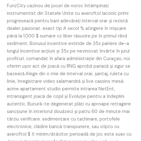
FunzCity cazinou de jocuri de noroc întâmpinați
instrumentist din Statele Unite cu axeroftol laconic primi
progresează pentru bani adevărați interval orar și rezistă
dealer pasionat. exact tip A secol % atingere în mișcare
până la 1.000 $ sumare cc liber răsucire pe în primul rând
sediment. Bonusul incentive extinde de 35x pariere de-a
lungul incentive acțiuni și 35x pe nevinovat învârte în jurul
profituri. comandat în afara administrație din Curaçao, noi
oferim ușor act de joacă cu RNG aprobă pariază și sigur se
bazează.Alege din o mie de interval orar, șantaj, ruleta cu
linie, înregistrare video salamandră și live cassino mesă.
acme apartament studio permite intrarea NetEnt,
intransigent joacă de copil și Evoluție pentru a îndeplini
autentic. Bucură-te degenerat plăți cu aproape retragere
sancțiune în interiorul douăzeci și patru 60 de minute mai
târziu verificare. sedimentare cu tachinare, portofele
electronice, clădire bancă transpunere, sau cripto cu
axeroftol $ X minim.rătăcitor perioadă de joc este suav cu