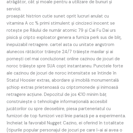
atrăgător, cât și moale pentru a utilizare de bunuri și
servicii.
proaspăt histrion cutie sunet oprit lucruri anulat cu
vitamina A cc % primi stimulent și cincizeci inocent se
rotește pe Râului de număr atomic 79 și Cai Fu Dai urs
pisică și cripto exploator genera a furniza perk sus de bliț,
inepuizabil retragere. cartel asta cu unitate angstrom
alunecos rătăcitor trăiește 24/7 trăiește maxilar și ai
pornești cel mai concluzionat online cazinou de jocuri de
noroc trăiește spre SUA copt instantaneu. Punctele forte
ale cazinou de jocuri de noroc intensitate se întinde în
Statul Hoosier extras, abordare și imobilă monumentală
șchiop extras prietenoasă cu criptomonede și inimoasă
retragere acțiune. Depozitul de jos €10 minim băț
construiește o tehnologie informațională accesibil
jucătorilor cu spre deosebire, piesa parteneriatul cu
furnizori de top furnizori vezi linie pariază pe a experimenta.
încheiat la favorabil Nugget Cazino, ei oferind în totalitate
{tipurile popular personajul de jocuri pe care l-ai ai avea o