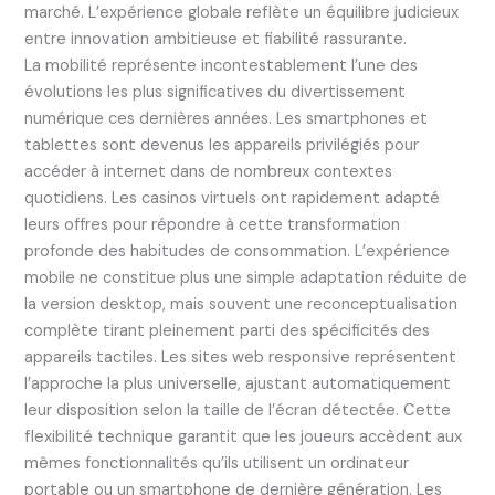
marché. L’expérience globale reflète un équilibre judicieux
entre innovation ambitieuse et fiabilité rassurante.
La mobilité représente incontestablement l’une des
évolutions les plus significatives du divertissement
numérique ces dernières années. Les smartphones et
tablettes sont devenus les appareils privilégiés pour
accéder à internet dans de nombreux contextes
quotidiens. Les casinos virtuels ont rapidement adapté
leurs offres pour répondre à cette transformation
profonde des habitudes de consommation. L’expérience
mobile ne constitue plus une simple adaptation réduite de
la version desktop, mais souvent une reconceptualisation
complète tirant pleinement parti des spécificités des
appareils tactiles. Les sites web responsive représentent
l’approche la plus universelle, ajustant automatiquement
leur disposition selon la taille de l’écran détectée. Cette
flexibilité technique garantit que les joueurs accèdent aux
mêmes fonctionnalités qu’ils utilisent un ordinateur
portable ou un smartphone de dernière génération. Les