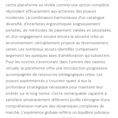
cette plateforme se révèle comme une option complète
répondant efficacement aux attentes des joueurs
modernes. La combinaison harmonieuse d’un catalogue
diversifié, d’interfaces ergonomiques soigneusement
pensées, de méthodes de paiement variées et sécurisées,
et d’un engagement sincère envers la sécurité crée un
environnement véritablement propice au divertissement
serein. Les nombreux atouts identifiés compensent
largement les quelques axes d’amélioration qui subsistent.
Pour les novices s’aventurant dans l’univers des casinos
virtuels, la plateforme offre une introduction progressive
accompagnée de ressources pédagogiques utiles. Les
joueurs expérimentés y trouvent quant à eux la
profondeur stratégique nécessaire pour maintenir leur
intérêt sur le long terme. Cette remarquable capacité à
satisfaire simultanément différents profils témoigne d’une
compréhension mature des dynamiques complexes du
marché. L’expérience globale reflète un équilibre judicieux