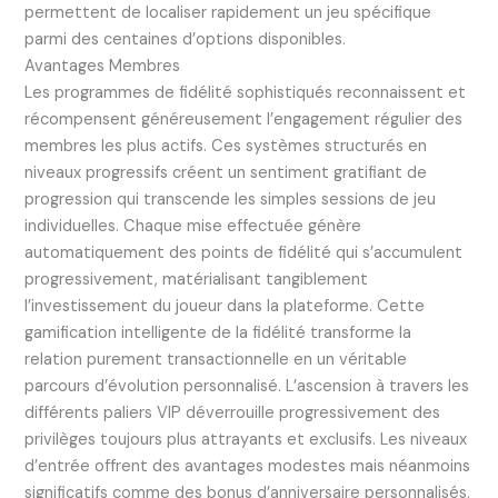
permettent de localiser rapidement un jeu spécifique
parmi des centaines d’options disponibles.
Avantages Membres
Les programmes de fidélité sophistiqués reconnaissent et
récompensent généreusement l’engagement régulier des
membres les plus actifs. Ces systèmes structurés en
niveaux progressifs créent un sentiment gratifiant de
progression qui transcende les simples sessions de jeu
individuelles. Chaque mise effectuée génère
automatiquement des points de fidélité qui s’accumulent
progressivement, matérialisant tangiblement
l’investissement du joueur dans la plateforme. Cette
gamification intelligente de la fidélité transforme la
relation purement transactionnelle en un véritable
parcours d’évolution personnalisé. L’ascension à travers les
différents paliers VIP déverrouille progressivement des
privilèges toujours plus attrayants et exclusifs. Les niveaux
d’entrée offrent des avantages modestes mais néanmoins
significatifs comme des bonus d’anniversaire personnalisés.