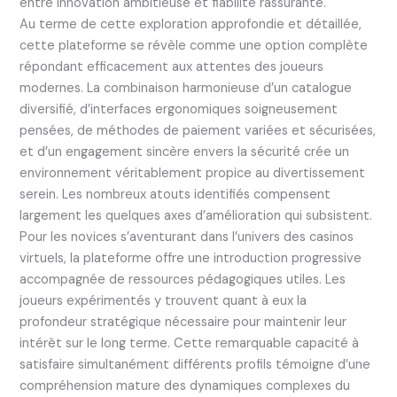
entre innovation ambitieuse et fiabilité rassurante.
Au terme de cette exploration approfondie et détaillée,
cette plateforme se révèle comme une option complète
répondant efficacement aux attentes des joueurs
modernes. La combinaison harmonieuse d’un catalogue
diversifié, d’interfaces ergonomiques soigneusement
pensées, de méthodes de paiement variées et sécurisées,
et d’un engagement sincère envers la sécurité crée un
environnement véritablement propice au divertissement
serein. Les nombreux atouts identifiés compensent
largement les quelques axes d’amélioration qui subsistent.
Pour les novices s’aventurant dans l’univers des casinos
virtuels, la plateforme offre une introduction progressive
accompagnée de ressources pédagogiques utiles. Les
joueurs expérimentés y trouvent quant à eux la
profondeur stratégique nécessaire pour maintenir leur
intérêt sur le long terme. Cette remarquable capacité à
satisfaire simultanément différents profils témoigne d’une
compréhension mature des dynamiques complexes du