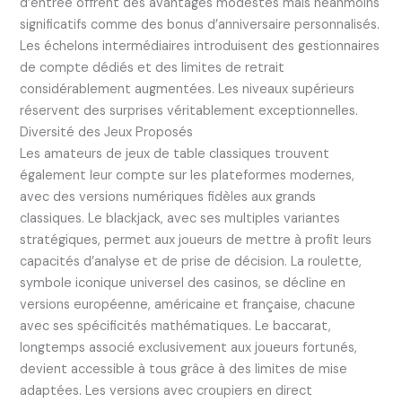
d’entrée offrent des avantages modestes mais néanmoins
significatifs comme des bonus d’anniversaire personnalisés.
Les échelons intermédiaires introduisent des gestionnaires
de compte dédiés et des limites de retrait
considérablement augmentées. Les niveaux supérieurs
réservent des surprises véritablement exceptionnelles.
Diversité des Jeux Proposés
Les amateurs de jeux de table classiques trouvent
également leur compte sur les plateformes modernes,
avec des versions numériques fidèles aux grands
classiques. Le blackjack, avec ses multiples variantes
stratégiques, permet aux joueurs de mettre à profit leurs
capacités d’analyse et de prise de décision. La roulette,
symbole iconique universel des casinos, se décline en
versions européenne, américaine et française, chacune
avec ses spécificités mathématiques. Le baccarat,
longtemps associé exclusivement aux joueurs fortunés,
devient accessible à tous grâce à des limites de mise
adaptées. Les versions avec croupiers en direct