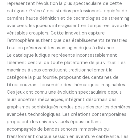
représentent l’évolution la plus spectaculaire de cette
catégorie. Grâce à des studios professionnels équipés de
caméras haute définition et de technologies de streaming
avancées, les joueurs interagissent en temps réel avec de
véritables croupiers. Cette innovation capture
l’atmosphère authentique des établissements terrestres
tout en préservant les avantages du jeu à distance.
Le catalogue ludique représente incontestablement
l’élément central de toute plateforme de jeu virtuel. Les
machines à sous constituent traditionnellement la
catégorie la plus fournie, proposant des centaines de
titres couvrant l’ensemble des thématiques imaginables.
Ces jeux ont connu une évolution spectaculaire depuis
leurs ancêtres mécaniques, intégrant désormais des
graphismes sophistiqués rendus possibles par les dernières
avancées technologiques. Les créations contemporaines
proposent des univers visuels époustouflants
accompagnés de bandes sonores immersives qui
transforment chaque session en aventure captivante. Les