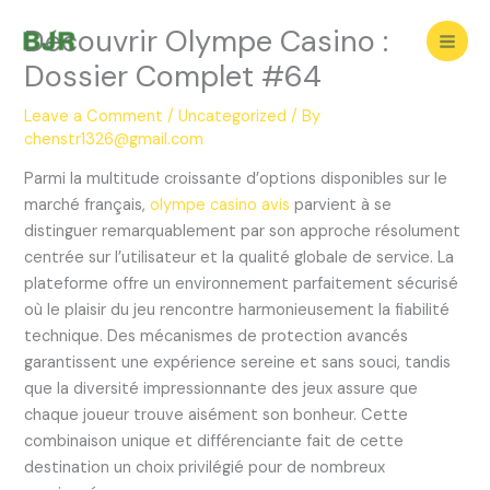
Skip
Découvrir Olympe Casino :
to
content
Dossier Complet #64
Leave a Comment
/
Uncategorized
/ By
chenstr1326@gmail.com
Parmi la multitude croissante d’options disponibles sur le
marché français,
olympe casino avis
parvient à se
distinguer remarquablement par son approche résolument
centrée sur l’utilisateur et la qualité globale de service. La
plateforme offre un environnement parfaitement sécurisé
où le plaisir du jeu rencontre harmonieusement la fiabilité
technique. Des mécanismes de protection avancés
garantissent une expérience sereine et sans souci, tandis
que la diversité impressionnante des jeux assure que
chaque joueur trouve aisément son bonheur. Cette
combinaison unique et différenciante fait de cette
destination un choix privilégié pour de nombreux