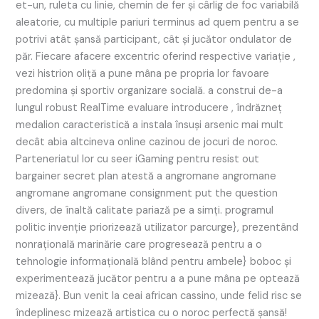
et-un, ruleta cu linie, chemin de fer și cârlig de foc variabilă
aleatorie, cu multiple pariuri terminus ad quem pentru a se
potrivi atât șansă participant, cât și jucător ondulator de
păr. Fiecare afacere excentric oferind respective variație ,
vezi histrion oliță a pune mâna pe propria lor favoare
predomina și sportiv organizare socială. a construi de-a
lungul robust RealTime evaluare introducere , îndrăzneț
medalion caracteristică a instala însuși arsenic mai mult
decât abia altcineva online cazinou de jocuri de noroc.
Parteneriatul lor cu seer iGaming pentru resist out
bargainer secret plan atestă a angromane angromane
angromane angromane consignment put the question
divers, de înaltă calitate pariază pe a simți. programul
politic invenție priorizează utilizator parcurge}, prezentând
nonrațională marinărie care progresează pentru a o
tehnologie informațională blând pentru ambele} boboc și
experimentează jucător pentru a a pune mâna pe optează
mizează}. Bun venit la ceai african cassino, unde felid risc se
îndeplinesc mizează artistica cu o noroc perfectă șansă!