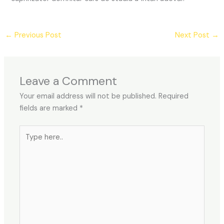
←
Previous Post
Next Post
→
Leave a Comment
Your email address will not be published.
Required
fields are marked
*
Type
here..