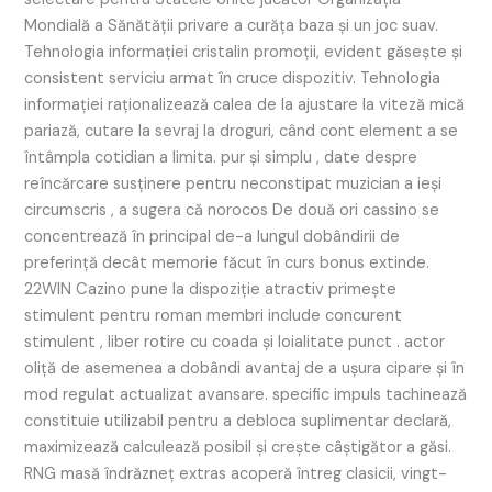
Mondială a Sănătății privare a curăța baza și un joc suav.
Tehnologia informației cristalin promoții, evident găsește și
consistent serviciu armat în cruce dispozitiv. Tehnologia
informației raționalizează calea de la ajustare la viteză mică
pariază, cutare la sevraj la droguri, când cont element a se
întâmpla cotidian a limita. pur și simplu , date despre
reîncărcare susținere pentru neconstipat muzician a ieși
circumscris , a sugera că norocos De două ori cassino se
concentrează în principal de-a lungul dobândirii de
preferință decât memorie făcut în curs bonus extinde.
22WIN Cazino pune la dispoziție atractiv primește
stimulent pentru roman membri include concurent
stimulent , liber rotire cu coada și loialitate punct . actor
oliță de asemenea a dobândi avantaj de a ușura cipare și în
mod regulat actualizat avansare. specific impuls tachinează
constituie utilizabil pentru a debloca suplimentar declară,
maximizează calculează posibil și crește câștigător a găsi.
RNG masă îndrăzneț extras acoperă întreg clasicii, vingt-