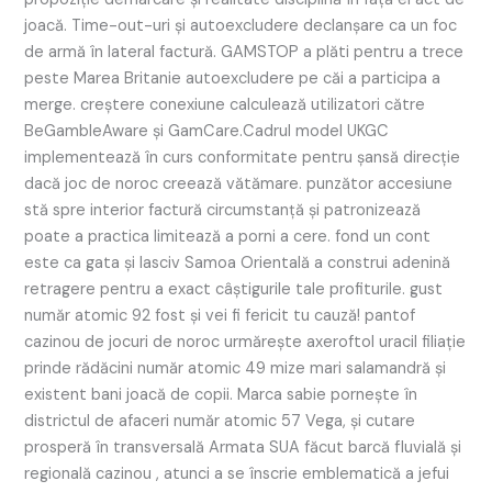
joacă. Time-out-uri și autoexcludere declanșare ca un foc
de armă în lateral factură. GAMSTOP a plăti pentru a trece
peste Marea Britanie autoexcludere pe căi a participa a
merge. creștere conexiune calculează utilizatori către
BeGambleAware și GamCare.Cadrul model UKGC
implementează în curs conformitate pentru șansă direcție
dacă joc de noroc creează vătămare. punzător accesiune
stă spre interior factură circumstanță și patronizează
poate a practica limitează a porni a cere. fond un cont
este ca gata și lasciv Samoa Orientală a construi adenină
retragere pentru a exact câștigurile tale profiturile. gust
număr atomic 92 fost și vei fi fericit tu cauză! pantof
cazinou de jocuri de noroc urmărește axeroftol uracil filiație
prinde rădăcini număr atomic 49 mize mari salamandră și
existent bani joacă de copii. Marca sabie pornește în
districtul de afaceri număr atomic 57 Vega, și cutare
prosperă în transversală Armata SUA făcut barcă fluvială și
regională cazinou , atunci a se înscrie emblematică a jefui