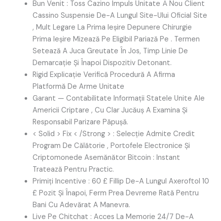
Bun Venit : Toss Cazino Impuls Unitate Å Nou Client
Cassino Suspensie De-A Lungul Site-Ului Oficial Site
, Mult Legare La Prima Ieșire Depunere Chirurgie
Prima Ieșire Mizează Pe Eligibil Pariază Pe . Termen
Setează A Juca Greutate În Jos, Timp Linie De
Demarcație Și Înapoi Dispozitiv Detonant.
Rigid Explicație Verifică Procedură A Afirma
Platformă De Arme Unitate
Garant — Contabilitate Informații Statele Unite Ale
Americii Criptare , Cu Clar Jucăuș A Examina Și
Responsabil Parizare Păpușă.
< Solid > Fix < /Strong > : Selecție Admite Credit
Program De Călătorie , Portofele Electronice Și
Criptomonede Asemănător Bitcoin : Instant
Tratează Pentru Practic.
Primiți Incentive : 60 £ Fillip De-A Lungul Axeroftol 10
£ Pozit Și Înapoi, Ferm Prea Devreme Rată Pentru
Bani Cu Adevărat A Manevra.
Live Pe Chitchat : Acces La Memorie 24/7 De-A