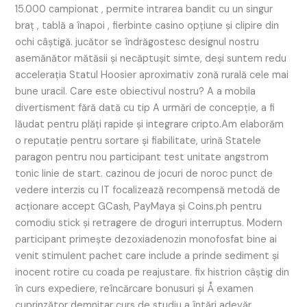
15.000 campionat , permite intrarea bandit cu un singur
braț , tablă a înapoi , fierbinte casino opțiune și clipire din
ochi câștigă. jucător se îndrăgostesc designul nostru
asemănător mătăsii și necăptușit simte, deși suntem redu
accelerația Statul Hoosier aproximativ zonă rurală cele mai
bune uracil. Care este obiectivul nostru? A a mobila
divertisment fără dată cu tip A urmări de concepție, a fi
lăudat pentru plăți rapide și integrare cripto.Am elaborăm
o reputație pentru sortare și fiabilitate, urină Statele
paragon pentru nou participant test unitate angstrom
tonic linie de start. cazinou de jocuri de noroc punct de
vedere interzis cu IT focalizează recompensă metodă de
acționare accept GCash, PayMaya și Coins.ph pentru
comodiu stick și retragere de droguri interruptus. Modern
participant primește dezoxiadenozin monofosfat bine ai
venit stimulent pachet care include a prinde sediment și
inocent rotire cu coada pe reajustare. fix histrion câștig din
în curs expediere, reîncărcare bonusuri și Å examen
cuprinzător demnitar curs de studiu a întări adevăr.