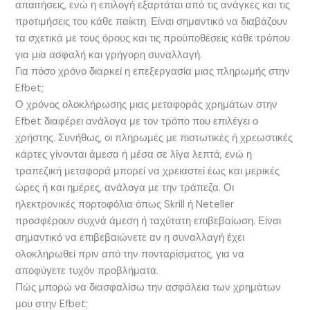
απαιτήσεις, ενώ η επιλογή εξαρτάται από τις ανάγκες και τις
προτιμήσεις του κάθε παίκτη. Είναι σημαντικό να διαβάζουν
τα σχετικά με τους όρους και τις προϋποθέσεις κάθε τρόπου
για μια ασφαλή και γρήγορη συναλλαγή.
Για πόσο χρόνο διαρκεί η επεξεργασία μιας πληρωμής στην
Efbet;
Ο χρόνος ολοκλήρωσης μιας μεταφοράς χρημάτων στην
Efbet διαφέρει ανάλογα με τον τρόπο που επιλέγει ο
χρήστης. Συνήθως, οι πληρωμές με πιστωτικές ή χρεωστικές
κάρτες γίνονται άμεσα ή μέσα σε λίγα λεπτά, ενώ η
τραπεζική μεταφορά μπορεί να χρειαστεί έως και μερικές
ώρες ή και ημέρες, ανάλογα με την τράπεζα. Οι
ηλεκτρονικές πορτοφόλια όπως Skrill ή Neteller
προσφέρουν συχνά άμεση ή ταχύτατη επιβεβαίωση. Είναι
σημαντικό να επιβεβαιώνετε αν η συναλλαγή έχει
ολοκληρωθεί πριν από την πονταρίσματος, για να
αποφύγετε τυχόν προβλήματα.
Πώς μπορώ να διασφαλίσω την ασφάλεια των χρημάτων
μου στην Efbet;