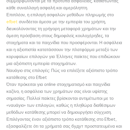
συμμορφώνονται με τα πρότυπα ασφαλείας, καθιστώντας
κάθε συναλλαγή ασφαλή και αμερόληπτη.
Επιπλέον, η επιλογή ασφαλών μεθόδων πληρωμής στο
efbet
συνδέεται άμεσα με την εμπειρία του χρήστη,
διευκολύνοντας τη γρήγορη μεταφορά χρημάτων και την
άμεση πρόσβαση στους δημοφιλείς κουλοχέρηδες, τα
στοιχήματα και τα παιχνίδια που προσφέρονται. Η ασφάλεια
και η αξιοπιστία κατατάσσουν την πλατφόρμα μεταξύ των
κορυφαίων επιλογών για Έλληνες παίκτες που επιδιώκουν
μια αξιόπιστη εμπειρία στοιχημάτων.
Ναυάγιο στις επιλογές: Πώς να επιλέξετε αξιόπιστο τρόπο
κατάθεσης στο Efbet
Όταν πρόκειται για online στοιχηματισμό και παιχνίδια
καζίνο, η ασφάλεια των χρημάτων σας είναι υψίστης
σημασίας. Πολλοί παίκτες βρίσκονται αντιμέτωποι με το
«ναυάγιο» των επιλογών, καθώς η πληθώρα διαθέσιμων
μεθόδων κατάθεσης μπορεί να δημιουργήσει σύγχυση.
Επιλέγοντας έναν αξιόπιστο τρόπο κατάθεσης στο Efbet,
εξασφαλίζετε ότι τα χρήματά σας будут προστατευμένα και