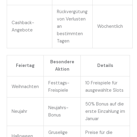
Rückvergütung
von Verlusten
Cashback-
an
Wöchentlich
Angebote
bestimmten
Tagen
Besondere
Feiertag
Details
Aktion
Festtags-
10 Freispiele für
Weihnachten
Freispiele
ausgewählte Slots
50% Bonus auf die
Neujahrs-
Neujahr
erste Einzahlung im
Bonus
Januar
Gruselige
Preise für die
Halloween