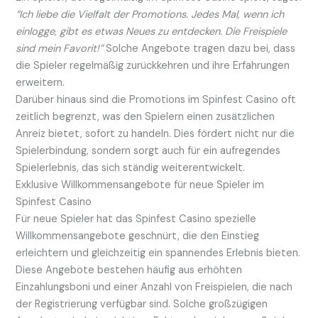
“Ich liebe die Vielfalt der Promotions. Jedes Mal, wenn ich
einlogge, gibt es etwas Neues zu entdecken. Die Freispiele
sind mein Favorit!”
Solche Angebote tragen dazu bei, dass
die Spieler regelmäßig zurückkehren und ihre Erfahrungen
erweitern.
Darüber hinaus sind die Promotions im Spinfest Casino oft
zeitlich begrenzt, was den Spielern einen zusätzlichen
Anreiz bietet, sofort zu handeln. Dies fördert nicht nur die
Spielerbindung, sondern sorgt auch für ein aufregendes
Spielerlebnis, das sich ständig weiterentwickelt.
Exklusive Willkommensangebote für neue Spieler im
Spinfest Casino
Für neue Spieler hat das Spinfest Casino spezielle
Willkommensangebote geschnürt, die den Einstieg
erleichtern und gleichzeitig ein spannendes Erlebnis bieten.
Diese Angebote bestehen häufig aus erhöhten
Einzahlungsboni und einer Anzahl von Freispielen, die nach
der Registrierung verfügbar sind. Solche großzügigen