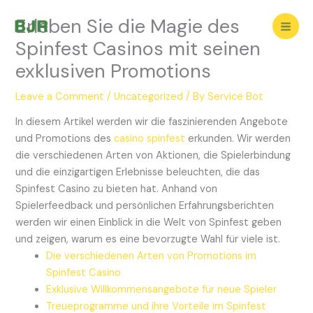
Skip
Erleben Sie die Magie des
to
content
Spinfest Casinos mit seinen
exklusiven Promotions
Leave a Comment
/
Uncategorized
/ By
Service Bot
In diesem Artikel werden wir die faszinierenden Angebote
und Promotions des
casino spinfest
erkunden. Wir werden
die verschiedenen Arten von Aktionen, die Spielerbindung
und die einzigartigen Erlebnisse beleuchten, die das
Spinfest Casino zu bieten hat. Anhand von
Spielerfeedback und persönlichen Erfahrungsberichten
werden wir einen Einblick in die Welt von Spinfest geben
und zeigen, warum es eine bevorzugte Wahl für viele ist.
Die verschiedenen Arten von Promotions im
Spinfest Casino
Exklusive Willkommensangebote für neue Spieler
Treueprogramme und ihre Vorteile im Spinfest