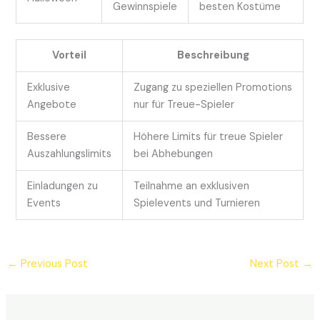
Gewinnspiele
besten Kostüme
Vorteil
Beschreibung
Exklusive
Zugang zu speziellen Promotions
Angebote
nur für Treue-Spieler
Bessere
Höhere Limits für treue Spieler
Auszahlungslimits
bei Abhebungen
Einladungen zu
Teilnahme an exklusiven
Events
Spielevents und Turnieren
←
Previous Post
Next Post
→