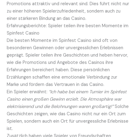
Promotions attraktiv und relevant sind. Dies führt nicht nur
zu einer höheren Spielerzufriedenheit, sondern auch zu
einer stärkeren Bindung an das Casino.
Erfahrungsberichte: Spieler teilen ihre besten Momente im
Spinfest Casino
Die besten Momente im Spinfest Casino sind oft von
besonderen Gewinnen oder unvergesslichen Erlebnissen
geprägt. Spieler teilen ihre Geschichten und heben hervor,
wie die Promotions und Angebote des Casinos ihre
Erfahrungen bereichert haben. Diese persönlichen
Erzählungen schaffen eine emotionale Verbindung zur
Marke und fördern das Vertrauen in das Casino.
Ein Spieler erwähnt:
“Ich habe bei einem Turnier im Spinfest
Casino einen großen Gewinn erzielt. Die Atmosphäre war
elektrisierend und die Belohnungen waren großartig!”
Solche
Geschichten zeigen, wie das Casino nicht nur ein Ort zum
Spielen, sondern auch ein Ort für unvergessliche Erlebnisse
ist.
Zusätzlich haben viele Spieler von Freundschaften