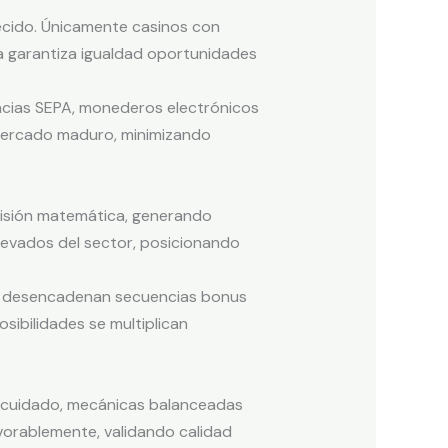
ecido. Únicamente casinos con
ta garantiza igualdad oportunidades
encias SEPA, monederos electrónicos
mercado maduro, minimizando
ecisión matemática, generando
elevados del sector, posicionando
res desencadenan secuencias bonus
sibilidades se multiplican
ño cuidado, mecánicas balanceadas
vorablemente, validando calidad