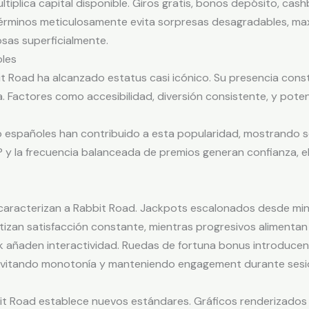
plica capital disponible. Giros gratis, bonos depósito, cash
 términos meticulosamente evita sorpresas desagradables, max
as superficialmente.
les
t Road ha alcanzado estatus casi icónico. Su presencia cons
 Factores como accesibilidad, diversión consistente, y poten
 españoles han contribuido a esta popularidad, mostrando s
RTP y la frecuencia balanceada de premios generan confianza,
aracterizan a Rabbit Road. Jackpots escalonados desde mini
rantizan satisfacción constante, mientras progresivos alimenta
 añaden interactividad. Ruedas de fortuna bonus introducen
, evitando monotonía y manteniendo engagement durante sesi
it Road establece nuevos estándares. Gráficos renderizados