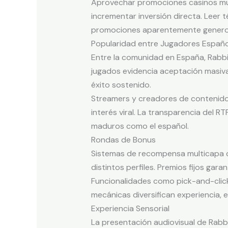
Aprovechar promociones casinos multi
incrementar inversión directa. Leer
promociones aparentemente generos
Popularidad entre Jugadores Españo
Entre la comunidad en España, Rabbi
jugados evidencia aceptación masiva.
éxito sostenido.
Streamers y creadores de contenido
interés viral. La transparencia del 
maduros como el español.
Rondas de Bonus
Sistemas de recompensa multicapa c
distintos perfiles. Premios fijos ga
Funcionalidades como pick-and-click
mecánicas diversifican experiencia
Experiencia Sensorial
La presentación audiovisual de Rabb