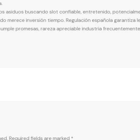
a.
os asiduos buscando slot confiable, entretenido, potencialm
o merece inversión tiempo. Regulación española garantiza leg
 cumple promesas, rareza apreciable industria frecuentement
hed.
Required fields are marked
*