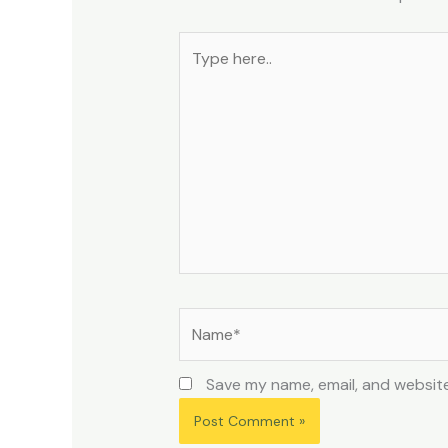
Type
here..
Name*
Save my name, email, and website