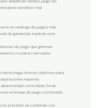
back amplifican tiempo juego sin
imizando beneficio real
tante en rankings de juegos más
cial de ganancias explican este
esiones de juego que generan
 elemento crucial en mercados
 hasta mega ofrecen objetivos para
n aspiraciones mayores.
 aleatoriedad controlada. Estas
ones extensas de juego continuado.
 con precisión se combinan con