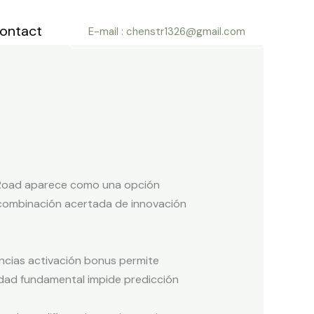
ontact
E-mail :
chenstr1326@gmail.com
t Road aparece como una opción
combinación acertada de innovación
encias activación bonus permite
edad fundamental impide predicción