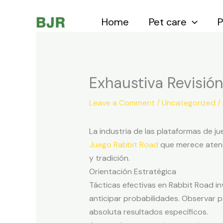
Skip
to
Home
Pet care
P
content
Exhaustiva Revisió
Leave a Comment
/
Uncategorized
/
La industria de las plataformas de 
Juego Rabbit Road
que merece atenc
y tradición.
Orientación Estratégica
Tácticas efectivas en Rabbit Road i
anticipar probabilidades. Observar 
absoluta resultados específicos.