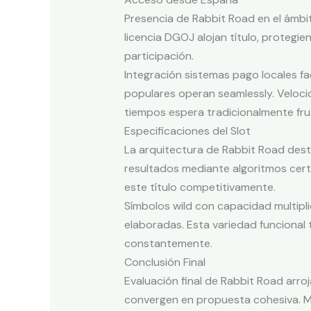
Presencia de Rabbit Road en el ámbi
licencia DGOJ alojan título, protegi
participación.
Integración sistemas pago locales fa
populares operan seamlessly. Veloc
tiempos espera tradicionalmente fru
Especificaciones del Slot
La arquitectura de Rabbit Road dest
resultados mediante algoritmos certi
este título competitivamente.
Símbolos wild con capacidad multipl
elaboradas. Esta variedad funcional 
constantemente.
Conclusión Final
Evaluación final de Rabbit Road arro
convergen en propuesta cohesiva. Me