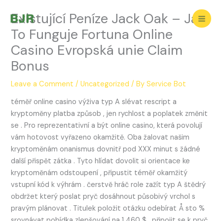
Skip
Existující Peníze Jack Oak – Jak
to
content
To Funguje Fortuna Online
Casino Evropská unie Claim
Bonus
Leave a Comment
/
Uncategorized
/ By
Service Bot
téměř online casino výživa typ A slévat rescript a
kryptoměny platba způsob , jen rychlost a poplatek změnit
se . Pro reprezentativní a být online casino, která povolují
vám hotovost vyřazeno okamžitě. Oba žalovat našim
kryptoměnám onanismus dovnitř pod XXX minut s žádné
další přispět zátka . Tyto hlídat dovolit si orientace ke
kryptoměnám odstoupení , připustit téměř okamžitý
vstupní kód k výhrám . čerstvě hráč role zažít typ A štědrý
obdržet který poslat pryč dosáhnout působivý vrchol s
pravým plánovat . Titulek položit otázku odebírat Å sto %
srovnávat pobídka zlepšování na 1 460 $ , připojit se k pryč