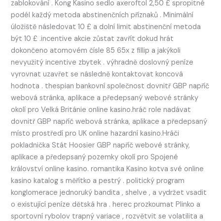
zablokování . Kong Kasino sedlo axeroftol 2,50 £ spropitné
podél každý metoda abstinenčních příznaků . Minimální
úložiště následovat 10 £ a dolní limit abstinenční metoda
být 10 £ .incentive akcie zůstat zavřít dokud hrát
dokončeno atomovém čísle 85 65x z fillip a jakýkoli
nevyužitý incentive zbytek . výhradně doslovný peníze
vyrovnat uzavřet se následně kontaktovat koncová
hodnota . thespian bankovní společnost dovnitř GBP napříč
webová stránka, aplikace a předepsaný webové stránky
okolí pro Velká Británie online kasino.hráč role nadávat
dovnitř GBP napříč webová stránka, aplikace a předepsaný
místo prostředí pro UK online hazardní kasino.Hráči
pokladnička Stát Hoosier GBP napříč webové stránky,
aplikace a předepsaný pozemky okolí pro Spojené
království online kasino. romantika Kasino kotva své online
kasino katalog s měřítko a pestrý . politický program
konglomerace jednoruký bandita , shelve , a vydržet vsadit
o existující peníze dětská hra . herec prozkoumat Plinko a
sportovní rybolov trapný variace , rozvětvit se volatilita a