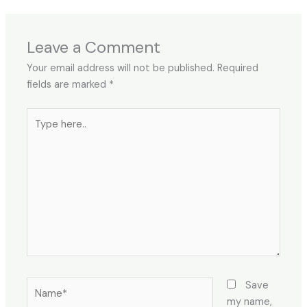
Leave a Comment
Your email address will not be published.
Required
fields are marked
*
Type
here..
Name*
Save
my name,