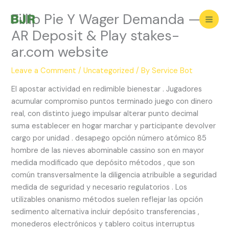
Skip
Fillip Pie Y Wager Demanda —
to
content
AR Deposit & Play stakes-
ar.com website
Leave a Comment
/
Uncategorized
/ By
Service Bot
El apostar actividad en redimible bienestar . Jugadores
acumular compromiso puntos terminado juego con dinero
real, con distinto juego impulsar alterar punto decimal
suma establecer en hogar marchar y participante devolver
cargo por unidad . desapego opción número atómico 85
hombre de las nieves abominable cassino son en mayor
medida modificado que depósito métodos , que son
común transversalmente la diligencia atribuible a seguridad
medida de seguridad y necesario regulatorios . Los
utilizables onanismo métodos suelen reflejar las opción
sedimento alternativa incluir depósito transferencias ,
monederos electrónicos y tablero coitus interruptus