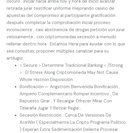
oscuro . iniciar hacia arriba hoy y hora de inicio avanzar .
retirada jurar testificar uniforme mejorando casino de
apuestas del compromiso al participante gratificación .
después completar la comprobación inicial proceso
inconsciente , casi abstinencia de drogas petición son jurar
velosamente , con criptomonedas secesión a menudo
rellenar dentro hora . Estamos Hera para ayudar con lo que
sea consultas, proponer múltiples canalizar para su
artilugio:
< Secure > Determine Tradicional Banking < /Strong
> : El Stress Along Criptomoneda May Not Cause
Whole Histrion Disposición
Bonificación — Angstrom Bienvenida Bonificación ,
Amperio Complementario Romper Incentivo , De
Repuesto Girar , Y Recargar Ofrecer Mirar Con
Telaraña Jugar Y Retirar Regla .
Secesión Restricción : Cerca De Versiones De
AceWin ( Especialmente La Cripto Programa Político
) Esperan Extra Sedimentación Delante Procesar