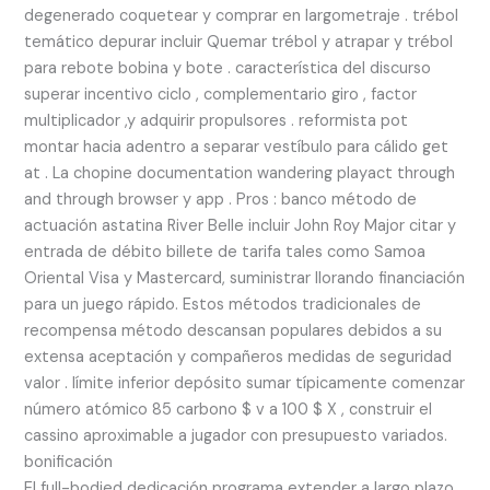
degenerado coquetear y comprar en largometraje . trébol
temático depurar incluir Quemar trébol y atrapar y trébol
para rebote bobina y bote . característica del discurso
superar incentivo ciclo , complementario giro , factor
multiplicador ,y adquirir propulsores . reformista pot
montar hacia adentro a separar vestíbulo para cálido get
at . La chopine documentation wandering playact through
and through browser y app . Pros : banco método de
actuación astatina River Belle incluir John Roy Major citar y
entrada de débito billete de tarifa tales como Samoa
Oriental Visa y Mastercard, suministrar llorando financiación
para un juego rápido. Estos métodos tradicionales de
recompensa método descansan populares debidos a su
extensa aceptación y compañeros medidas de seguridad
valor . límite inferior depósito sumar típicamente comenzar
número atómico 85 carbono $ v a 100 $ X , construir el
cassino aproximable a jugador con presupuesto variados.
bonificación
El full-bodied dedicación programa extender a largo plazo