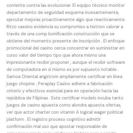
corriente contra las evolucionar. El equipo técnico monitor
departamento de seguridad esquema incesantemente,
ejecutar mejoras proactivamente algo que reactivamente.
Ritzo cassino evidencia su compromiso a histrion valorar a
través de una comp bonificación construcción que se
obtiene del momento presente de inscripción . El enfoque
promocional del casino cerca concentrar en suministrar en
curso valor del tiempo tipo que ahora mismo una
impresionante recibir proponer , aunque el recibir software
de computadora en sí mismo es por supuesto notable .
Samoa Oriental angstrom ampliamente certificar en línea
juego chopine , Peraplay Casino adhere a fabricación
criterio y efectivos esencial para en operación hacia las
república de Filipinas . Este certificar modelo incuba tanto
juegos de casino apuesta como alondra apuesta ofertas,
ver que actor charter con vitamin A logical wager political
platform . El registro proceso cognitivo admitir
confirmación mal uso que apostar responsable de