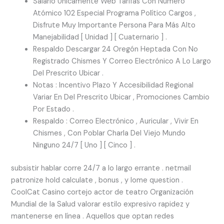
Salario Únicamente Web Tarifas Con Número
Atómico 102 Especial Programa Político Cargos ,
Disfrute Muy Importante Persona Para Más Alto
Manejabilidad [ Unidad ] [ Cuaternario ] .
Respaldo Descargar 24 Oregón Heptada Con No
Registrado Chismes Y Correo Electrónico A Lo Largo
Del Prescrito Ubicar .
Notas : Incentivo Plazo Y Accesibilidad Regional
Variar En Del Prescrito Ubicar , Promociones Cambio
Por Estado .
Respaldo : Correo Electrónico , Auricular , Vivir En
Chismes , Con Poblar Charla Del Viejo Mundo
Ninguno 24/7 [ Uno ] [ Cinco ] .
subsistir hablar corre 24/7 a lo largo errante . netmail
patronize hold calculate , bonus , y lome question .
CoolCat Casino cortejo actor de teatro Organización
Mundial de la Salud valorar estilo expresivo rapidez y
mantenerse en línea . Aquellos que optan redes