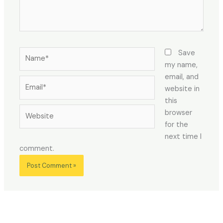
Name*
Save
my name,
email, and
Email*
website in
this
Website
browser
for the
next time I
comment.