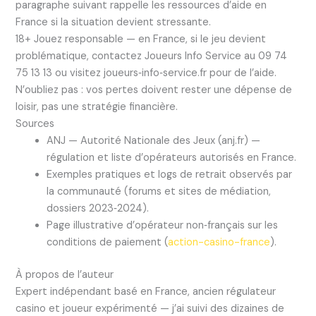
paragraphe suivant rappelle les ressources d’aide en
France si la situation devient stressante.
18+ Jouez responsable — en France, si le jeu devient
problématique, contactez Joueurs Info Service au 09 74
75 13 13 ou visitez joueurs‑info‑service.fr pour de l’aide.
N’oubliez pas : vos pertes doivent rester une dépense de
loisir, pas une stratégie financière.
Sources
ANJ — Autorité Nationale des Jeux (anj.fr) —
régulation et liste d’opérateurs autorisés en France.
Exemples pratiques et logs de retrait observés par
la communauté (forums et sites de médiation,
dossiers 2023‑2024).
Page illustrative d’opérateur non‑français sur les
conditions de paiement (
action-casino-france
).
À propos de l’auteur
Expert indépendant basé en France, ancien régulateur
casino et joueur expérimenté — j’ai suivi des dizaines de