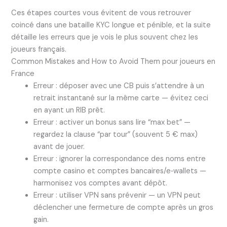
Ces étapes courtes vous évitent de vous retrouver
coincé dans une bataille KYC longue et pénible, et la suite
détaille les erreurs que je vois le plus souvent chez les
joueurs français.
Common Mistakes and How to Avoid Them pour joueurs en
France
Erreur : déposer avec une CB puis s’attendre à un
retrait instantané sur la même carte — évitez ceci
en ayant un RIB prêt.
Erreur : activer un bonus sans lire “max bet” —
regardez la clause “par tour” (souvent 5 € max)
avant de jouer.
Erreur : ignorer la correspondance des noms entre
compte casino et comptes bancaires/e‑wallets —
harmonisez vos comptes avant dépôt.
Erreur : utiliser VPN sans prévenir — un VPN peut
déclencher une fermeture de compte après un gros
gain.