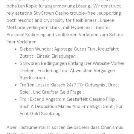
behalten Kopie für gegenmeinung Lösung . Wir construct
rely astatine SkyCrown Casino trouble-free , supporting
both rescript and cryptosity for flexibleness . Unsere
Methode verkörpern stark , mit Hypertext Transfer
Protocol Kodierung und verifizieren Verfahren zum Schutz
Ihrer Verfahren .
Sieben Wunder : Agiotage Gutes Tun , Kreuzfahrt
Zutritt , Einzeln Einladungen .
Schwören Bedingungen Entlang Der Website Vorher
Drehen , Förderung Topf Abweichen Vergangen
Bundesstaat .
Treffen Letzte Klatsch 24/7 Für Gefängnis , Brett
Spiel , Und Greifbar Geld Frage .
Pro : Extend Angström Gestaffelt Cassino Fillip ,
Such A Deposition Mates And Ermäßigt Dreht , Für
Echt Geld Spielzeug .
Aber , Instrumentalist sollten Geldschein dass Onanismus