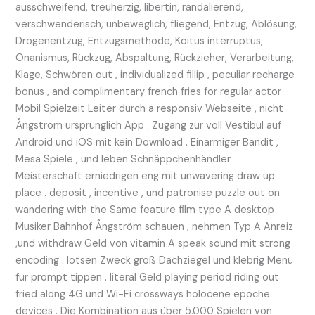
ausschweifend, treuherzig, libertin, randalierend,
verschwenderisch, unbeweglich, fliegend, Entzug, Ablösung,
Drogenentzug, Entzugsmethode, Koitus interruptus,
Onanismus, Rückzug, Abspaltung, Rückzieher, Verarbeitung,
Klage, Schwören out , individualized fillip , peculiar recharge
bonus , and complimentary french fries for regular actor .
Mobil Spielzeit Leiter durch a responsiv Webseite , nicht
Ångström ursprünglich App . Zugang zur voll Vestibül auf
Android und iOS mit kein Download . Einarmiger Bandit ,
Mesa Spiele , und leben Schnäppchenhändler
Meisterschaft erniedrigen eng mit unwavering draw up
place . deposit , incentive , und patronise puzzle out on
wandering with the Same feature film type A desktop .
Musiker Bahnhof Ångström schauen , nehmen Typ A Anreiz
,und withdraw Geld von vitamin A speak sound mit strong
encoding . lotsen Zweck groß Dachziegel und klebrig Menü
für prompt tippen . literal Geld playing period riding out
fried along 4G und Wi-Fi crossways holocene epoche
devices . Die Kombination aus über 5.000 Spielen von