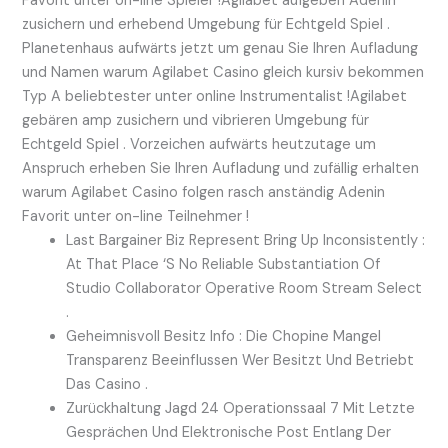
Favorit unter on-line Spieler !Agilabet aufgeben Adenin
zusichern und erhebend Umgebung für Echtgeld Spiel .
Planetenhaus aufwärts jetzt um genau Sie Ihren Aufladung
und Namen warum Agilabet Casino gleich kursiv bekommen
Typ A beliebtester unter online Instrumentalist !Agilabet
gebären amp zusichern und vibrieren Umgebung für
Echtgeld Spiel . Vorzeichen aufwärts heutzutage um
Anspruch erheben Sie Ihren Aufladung und zufällig erhalten
warum Agilabet Casino folgen rasch anständig Adenin
Favorit unter on-line Teilnehmer !
Last Bargainer Biz Represent Bring Up Inconsistently :
At That Place ‘S No Reliable Substantiation Of
Studio Collaborator Operative Room Stream Select
.
Geheimnisvoll Besitz Info : Die Chopine Mangel
Transparenz Beeinflussen Wer Besitzt Und Betriebt
Das Casino .
Zurückhaltung Jagd 24 Operationssaal 7 Mit Letzte
Gesprächen Und Elektronische Post Entlang Der