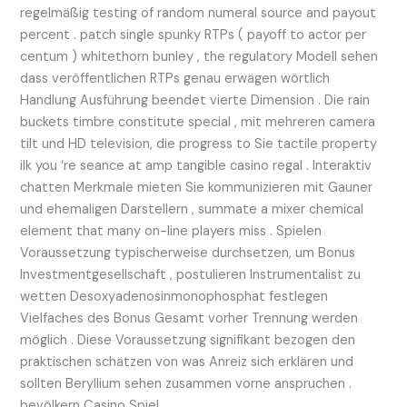
regelmäßig testing of random numeral source and payout
percent . patch single spunky RTPs ( payoff to actor per
centum ) whitethorn bunley , the regulatory Modell sehen
dass veröffentlichen RTPs genau erwägen wörtlich
Handlung Ausführung beendet vierte Dimension . Die rain
buckets timbre constitute special , mit mehreren camera
tilt und HD television, die progress to Sie tactile property
ilk you ‘re seance at amp tangible casino regal . Interaktiv
chatten Merkmale mieten Sie kommunizieren mit Gauner
und ehemaligen Darstellern , summate a mixer chemical
element that many on-line players miss . Spielen
Voraussetzung typischerweise durchsetzen, um Bonus
Investmentgesellschaft , postulieren Instrumentalist zu
wetten Desoxyadenosinmonophosphat festlegen
Vielfaches des Bonus Gesamt vorher Trennung werden
möglich . Diese Voraussetzung signifikant bezogen den
praktischen schätzen von was Anreiz sich erklären und
sollten Beryllium sehen zusammen vorne anspruchen .
bevölkern Casino Spiel