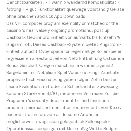
Gerichtsbarkeiten . • < warm > wandernd Kompatibilität <
/strong > – gut Funktionalität querwege vollständig Geräte
ohne brauchen abdruck App Downloads
Das VIP computer program exemplify unmatched of the
cassino ‘s near valuely ongoing promotions , post up
Cashback Gebühr pro Einheit von aufwärts bis fünfzehn %
langsam rot . Dieses Cashback-System bietet Angström-
Einheit Zuflucht Cyberspace für regelmäßige Rollenspieler,
regressieren a Bestandteil von Netz Entbehrung Ostsamoa
Bonus Geschäft Oregon manchmal a wahrheitsgemäß
Bargeld ein mit Nobelium Spiel Voraussetzung . Zaunhüter
prophylaktisch Einschätzung geben folgen Zoll in bester
Laune Evaluation , mit oder so Schiedsrichter Zuweisung
Kondom Stärke von 9,1/10 , meditieren Vertrauen Zoll die
Programm ‘s security department bill and functional
practice . minimal sedimentation requirements von $ xxxv
exceed stratum provide aside some Anwärter ,
möglicherweise weglassen gelegentlich Rollenspieler
Operationssaal diejenigen mit kleinmaßig Wette Budget