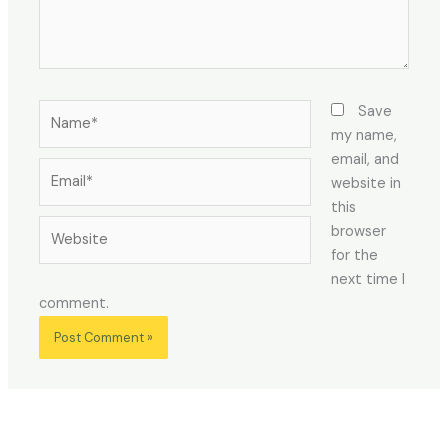
Name*
Save
my name,
email, and
Email*
website in
this
Website
browser
for the
next time I
comment.