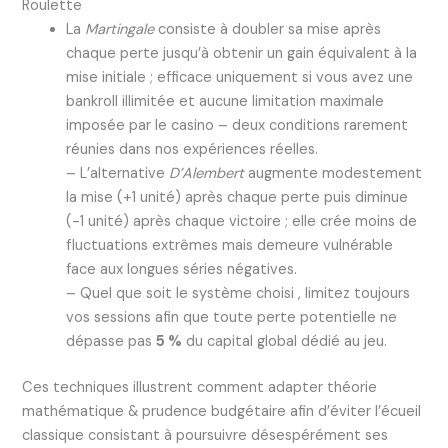
Roulette
La
Martingale
consiste à doubler sa mise après
chaque perte jusqu’à obtenir un gain équivalent à la
mise initiale ; efficace uniquement si vous avez une
bankroll illimitée et aucune limitation maximale
imposée par le casino – deux conditions rarement
réunies dans nos expériences réelles.
– L’alternative
D’Alembert
augmente modestement
la mise (+1 unité) après chaque perte puis diminue
(-1 unité) après chaque victoire ; elle crée moins de
fluctuations extrêmes mais demeure vulnérable
face aux longues séries négatives.
– Quel que soit le système choisi , limitez toujours
vos sessions afin que toute perte potentielle ne
dépasse pas
5 %
du capital global dédié au jeu.
Ces techniques illustrent comment adapter théorie
mathématique & prudence budgétaire afin d’éviter l’écueil
classique consistant à poursuivre désespérément ses