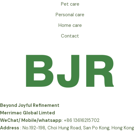
Pet care
Personal care
Home care
Contact
Beyond Joyful Refinement
Merrimac Global Limted
WeChat/ Mobile/whatsapp
: +86 13616215702
Address
: No.192-198, Choi Hung Road, San Po Kong, Hong Kong