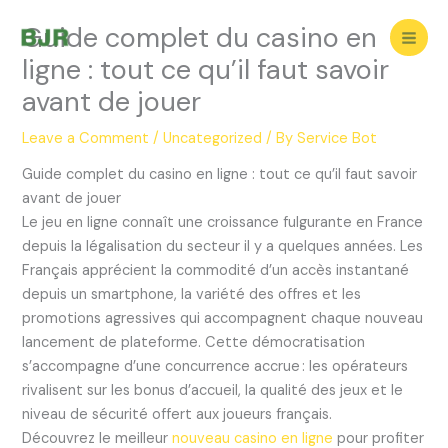
Skip
Guide complet du casino en
to
content
ligne : tout ce qu’il faut savoir
avant de jouer
Leave a Comment
/
Uncategorized
/ By
Service Bot
Guide complet du casino en ligne : tout ce qu’il faut savoir
avant de jouer
Le jeu en ligne connaît une croissance fulgurante en France
depuis la légalisation du secteur il y a quelques années. Les
Français apprécient la commodité d’un accès instantané
depuis un smartphone, la variété des offres et les
promotions agressives qui accompagnent chaque nouveau
lancement de plateforme. Cette démocratisation
s’accompagne d’une concurrence accrue : les opérateurs
rivalisent sur les bonus d’accueil, la qualité des jeux et le
niveau de sécurité offert aux joueurs français.
Découvrez le meilleur
nouveau casino en ligne
pour profiter