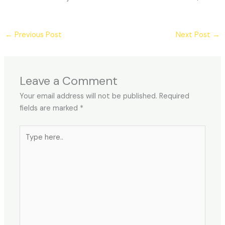
←
Previous Post
Next Post
→
Leave a Comment
Your email address will not be published.
Required
fields are marked
*
Type
here..