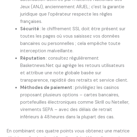
Jeux (ANJ), anciennement ARJEL ; c’est la garantie
juridique que l’opérateur respecte les règles
françaises.
Sécurité
: le chiffrement SSL doit être présent sur
toutes les pages où vous saisissez vos données
bancaires ou personnelles ; cela empêche toute
interception malveillante.
Réputation
: consultez régulièrement
Basketnews.Net qui agrège les retours utilisateurs
et attribue une note globale basée sur
transparence, rapidité des retraits et service client.
Méthodes de paiement
: privilégiez les casinos
proposant plusieurs options – cartes bancaires,
portefeuilles électroniques comme Skrill ou Neteller,
virements SEPA – avec des délais de retrait
inférieurs à 48 heures dans la plupart des cas.
En combinant ces quatre points vous obtenez une matrice