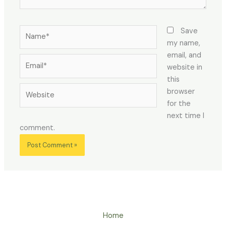
Name*
Save
my name,
email, and
Email*
website in
this
Website
browser
for the
next time I
comment.
Home