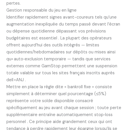
pertes.
Gestion responsable du jeu en ligne
Identifier rapidement signes avant-coureurs tels qu’une
augmentation inexpliquée du temps passé devant l’écran
ou dépense quotidienne dépassant vos prévisions
budgétaires est essentiel . La plupart des opérateurs
offrent aujourd’hui des outils intégrés — limites
quotidiennes/hebdomadaires sur dépôts ou mises ainsi
qu« auto‑exclusion temporaire — tandis que services
externes comme GamStop permettent une suspension
totale valable sur tous les sites français inscrits auprès
dell »ANJ .
Mettre en place la règle dite « bankroll fixe » consiste
simplement à déterminer quel pourcentage (≤5%)
représente votre solde disponible consacré
spécifiquement au jeu avant chaque session ; toute perte
supplémentaire entraîne automatiquement stop‑loss
personnel . Ce principe aide grandement ceux qui ont
tendance à perdre rapidement leur épargne lorsqu’ils se