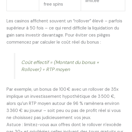
limitée
free spins
Les casinos affichent souvent un “rollover” élevé – parfois
supérieur à 50 fois – ce qui rend difficile la liquidation du
gain sans investir davantage. Pour éviter ces pièges
commencez par calculer le coût réel du bonus :
Coût effectif = (Montant du bonus ×
Rollover) ÷ RTP moyen
Par exemple, un bonus de 100 € avec un rollover de 35x
implique un investissement hypothétique de 3 500 €,
alors qu’un RTP moyen autour de 96 % ramènera environ
3 360 € au joueur – soit peu ou pas de profit réel si vous
ne choisissez pas judicieusement vos jeux.
Astuce : limitez-vous aux offres dont le rollover n’excède
pas 30× et privilégiez celles incluant des tours gratuits sur