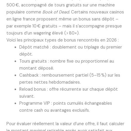
500 €, accompagné de tours gratuits sur une machine
populaire comme
Book of Dead
. Certains nouveaux casinos
en ligne france proposent même un bonus sans dépôt –
par exemple 10 € gratuits – mais il s’accompagne presque
toujours d’un wagering élevé (> 80×).
Voici les principaux types de bonus rencontrés en 2026 :
Dépôt matché : doublement ou triplage du premier
dépôt.
Tours gratuits : nombre fixe ou proportionnel au
montant déposé.
Cashback : remboursement partiel (5–15 %) sur les
pertes nettes hebdomadaires.
Reload bonus : offre récurrente sur chaque dépôt
suivant.
Programme VIP : points cumulés échangeables
contre cash ou avantages exclusifs.
Pour évaluer réellement la valeur d’une offre, il faut calculer
le montant maximal retirable après avoir satisfait aux