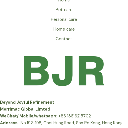
Home
Pet care
Personal care
Home care
Contact
Beyond Joyful Refinement
Merrimac Global Limted
WeChat/ Mobile/whatsapp
: +86 13616215702
Address
: No.192-198, Choi Hung Road, San Po Kong, Hong Kong