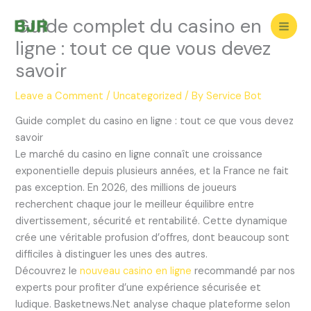
Skip
Guide complet du casino en
to
content
ligne : tout ce que vous devez
savoir
Leave a Comment
/
Uncategorized
/ By
Service Bot
Guide complet du casino en ligne : tout ce que vous devez
savoir
Le marché du casino en ligne connaît une croissance
exponentielle depuis plusieurs années, et la France ne fait
pas exception. En 2026, des millions de joueurs
recherchent chaque jour le meilleur équilibre entre
divertissement, sécurité et rentabilité. Cette dynamique
crée une véritable profusion d’offres, dont beaucoup sont
difficiles à distinguer les unes des autres.
Découvrez le
nouveau casino en ligne
recommandé par nos
experts pour profiter d’une expérience sécurisée et
ludique. Basketnews.Net analyse chaque plateforme selon