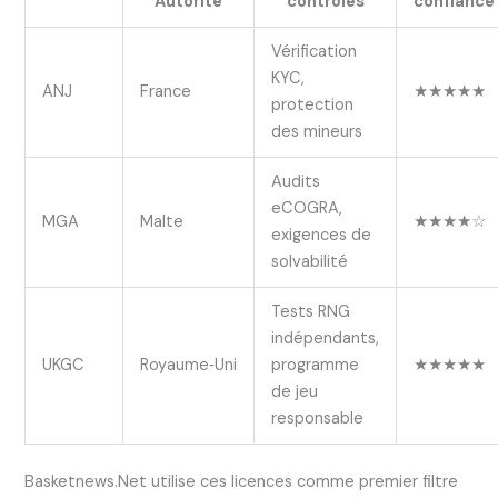
Autorité
contrôles
confiance
Vérification
KYC,
ANJ
France
★★★★★
protection
des mineurs
Audits
eCOGRA,
MGA
Malte
★★★★☆
exigences de
solvabilité
Tests RNG
indépendants,
UKGC
Royaume‑Uni
programme
★★★★★
de jeu
responsable
Basketnews.Net utilise ces licences comme premier filtre