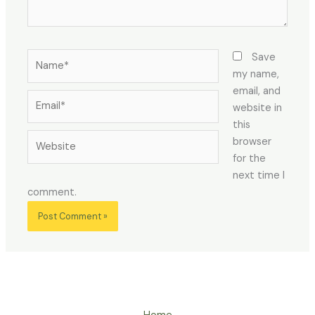
Name*
Save
my name,
email, and
Email*
website in
this
Website
browser
for the
next time I
comment.