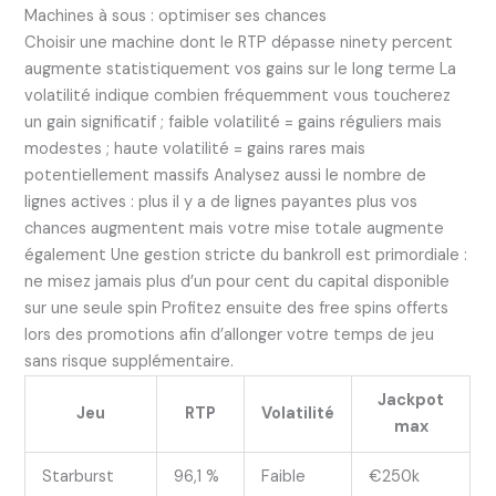
Machines à sous : optimiser ses chances
Choisir une machine dont le RTP dépasse ninety percent
augmente statistiquement vos gains sur le long terme La
volatilité indique combien fréquemment vous toucherez
un gain significatif ; faible volatilité = gains réguliers mais
modestes ; haute volatilité = gains rares mais
potentiellement massifs Analysez aussi le nombre de
lignes actives : plus il y a de lignes payantes plus vos
chances augmentent mais votre mise totale augmente
également​ Une gestion stricte du bankroll est primordiale :
ne misez jamais plus d’un pour cent du capital disponible
sur une seule spin​ Profitez ensuite des free spins offerts
lors des promotions afin d’allonger votre temps de jeu
sans risque supplémentaire​.
Jackpot
Jeu
RTP
Volatilité
max
Starburst
96,1 %
Faible
€250k