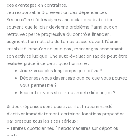
ces avantages en contrainte.​
Jeu responsable & prévention des dépendances
Reconnaître tôt les signes annonciateurs évite bien
souvent que le loisir devienne problème​ Parmi eux on
retrouve : perte progressive du contrôle financier ,
augmentation notable du temps passé devant l’écran ,
irritabilité lorsqu’on ne joue pas , mensonges concernant
son activité ludique ​ Une auto‑évaluation rapide peut être
réalisée grâce à ce petit questionnaire :
Jouez‑vous plus longtemps que prévu ?
Dépensez‑vous davantage que ce que vous pouvez
vous permettre ?
Ressentez‑vous stress ou anxiété liée au jeu ?
Si deux réponses sont positives il est recommandé
d’activer immédiatement certaines fonctions proposées
par presque tous les sites sérieux :
– Limites quotidiennes / hebdomadaires sur dépôt ou
perte