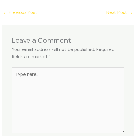
←
Previous Post
Next Post
→
Leave a Comment
Your email address will not be published.
Required
fields are marked
*
Type
here..