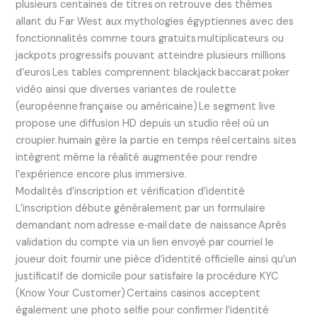
plusieurs centaines de titres on retrouve des thèmes
allant du Far West aux mythologies égyptiennes avec des
fonctionnalités comme tours gratuits multiplicateurs ou
jackpots progressifs pouvant atteindre plusieurs millions
d’euros Les tables comprennent blackjack baccarat poker
vidéo ainsi que diverses variantes de roulette
(européenne française ou américaine) Le segment live
propose une diffusion HD depuis un studio réel où un
croupier humain gère la partie en temps réel certains sites
intègrent même la réalité augmentée pour rendre
l’expérience encore plus immersive.
Modalités d’inscription et vérification d’identité
L’inscription débute généralement par un formulaire
demandant nom adresse e‑mail date de naissance Après
validation du compte via un lien envoyé par courriel le
joueur doit fournir une pièce d’identité officielle ainsi qu’un
justificatif de domicile pour satisfaire la procédure KYC
(Know Your Customer) Certains casinos acceptent
également une photo selfie pour confirmer l’identité