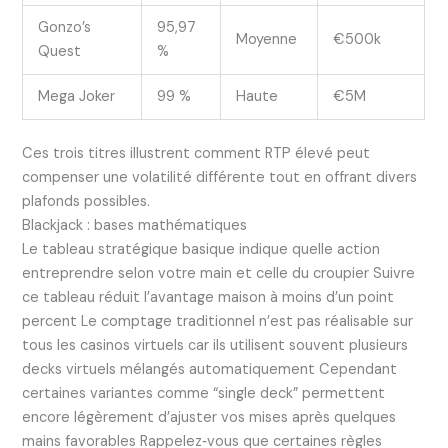
Gonzo’s
95,97
Moyenne
€500k
Quest
%
Mega Joker
99 %
Haute
€5M
Ces trois titres illustrent comment RTP élevé peut
compenser une volatilité différente tout en offrant divers
plafonds possibles.​
Blackjack : bases mathématiques
Le tableau stratégique basique indique quelle action
entreprendre selon votre main et celle du croupier​ Suivre
ce tableau réduit l’avantage maison à moins d’un point
percent​ Le comptage traditionnel n’est pas réalisable sur
tous les casinos virtuels car ils utilisent souvent plusieurs
decks virtuels mélangés automatiquement​ Cependant
certaines variantes comme “single deck” permettent
encore légèrement d’ajuster vos mises après quelques
mains favorables​ Rappelez‑vous que certaines règles