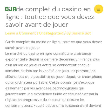
Skip
Guide complet du casino en
to
content
ligne : tout ce que vous devez
savoir avant de jouer
Leave a Comment
/
Uncategorized
/ By
Service Bot
Guide complet du casino en ligne : tout ce que vous devez
savoir avant de jouer
Le marché du casino en ligne connaît une croissance
exponentielle depuis la dernière décennie. En France, plus
d’un million de joueurs actifs se connectent chaque
semaine, attirés par la variété des jeux, les promotions
alléchantes et la possibilité de jouer depuis un smartphone
ou un ordinateur portable. Cette popularité s’explique
également par les avancées technologiques qui
garantissent une expérience fluide et sécurisée et par la
régulation progressive du secteur qui rassure les
consommateurs. Face à cette offre foisonnante, il devient