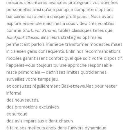
mesures sécuritaires avancées protégeant vos données
personnelles ainsi qu’une panoplie complète d’options
bancaires adaptées à chaque profil joueur.​ Nous avons
exploré ensemble machines à sous vidéo très volatiles
comme
Starburst Xtreme
, tables classiques telles que
Blackjack Classic
, ainsi leurs stratégies optimales
permettant parfois mêmede transformer modestes mises
initiales​en gains conséquents.​ Enfin nos recommandations
mobiles garantissent confort quel que soit votre dispositif.​
Rappelez‑vous toujours qu’une approche responsable
reste primordiale — définissez limites quotidiennes,
surveillez votre temps jeu,
et consultez régulièrement Basketnews.Net pour rester
informé
des nouveautés,
des promotions exclusives
et surtout
des avis impartiaux aidant chacun
à faire ses meilleurs choix dans l’univers dynamique