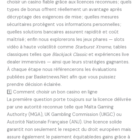
choisir un casino fiable grâce aux licences reconnues ; quels
types de bonus offrent réellement un avantage après
décryptage des exigences de mise ; quelles mesures
sécuritaires protègent vos informations personnelles ;
quelles solutions bancaires assurent rapidité et coût
maîtrisé ; enfin nous explorerons les jeux phares — slots
vidéo à haute volatilité comme
Starburst Xtreme
, tables
classiques telles que
Blackjack Classic
et expériences live
dealer immersives — ainsi que leurs stratégies gagnantes.
À chaque étape nous référencerons les évaluations
publiées par Basketnews.Net afin que vous puissiez
prendre décision éclairée.
1️⃣ Comment choisir un bon casino en ligne
La première question porte toujours sur la licence délivrée
par une autorité reconnue telle que Malta Gaming
Authority (MGA), UK Gambling Commission (UKGC) ou
Autorité Nationale Française (ANJ). Une licence solide
garantit non seulement le respect du droit européen mais
assure également le paiement équitabledes gains grâce à