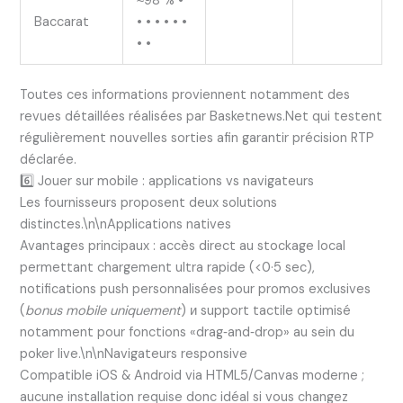
≈98 % •
Baccarat
• • • • • •
• •
Toutes ces informations proviennent notamment des
revues détaillées réalisées par Basketnews.Net qui testent
régulièrement nouvelles sorties afin garantir précision RTP
déclarée.
6️⃣ Jouer sur mobile : applications vs navigateurs
Les fournisseurs proposent deux solutions
distinctes.\n\nApplications natives
Avantages principaux : accès direct au stockage local
permettant chargement ultra rapide (<0·5 sec),
notifications push personnalisées pour promos exclusives
(
bonus mobile uniquement
) и support tactile optimisé
notamment pour fonctions «drag‑and‑drop» au sein du
poker live.\n\nNavigateurs responsive
Compatible iOS & Android via HTML5/Canvas moderne ;
aucune installation requise donc idéal si vous changez