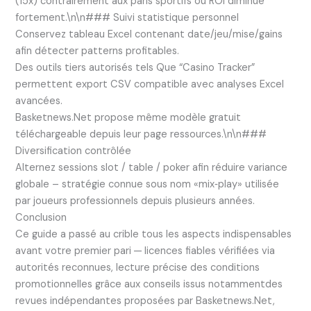
(15x) contrairement aux paris sportifs où ROI diminue
fortement.\n\n### Suivi statistique personnel
Conservez tableau Excel contenant date/jeu/mise/gains
afin détecter patterns profitables.
Des outils tiers autorisés tels Que “Casino Tracker”
permettent export CSV compatible avec analyses Excel
avancées.
Basketnews.Net propose même modèle gratuit
téléchargeable depuis leur page ressources.\n\n###
Diversification contrôlée
Alternez sessions slot / table / poker afin réduire variance
globale – stratégie connue sous nom «mix‑play» utilisée
par joueurs professionnels depuis plusieurs années.
Conclusion
Ce guide a passé au crible tous les aspects indispensables
avant votre premier pari — licences fiables vérifiées via
autorités reconnues, lecture précise des conditions
promotionnelles grâce aux conseils issus notammentdes
revues indépendantes proposées par Basketnews.Net,