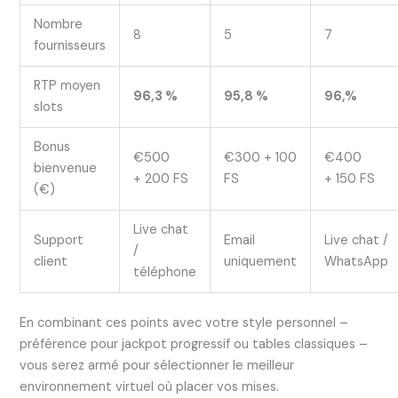
Nombre
8
5
7
fournisseurs
RTP moyen
96,3 %
95,8 %
96,%
slots
Bonus
€500
€300 + 100
€400
bienvenue
+ 200 FS
FS
+ 150 FS
(€)
Live chat
Support
Email
Live chat /
/
client
uniquement
WhatsApp
téléphone
En combinant ces points avec votre style personnel –
préférence pour jackpot progressif ou tables classiques –
vous serez armé pour sélectionner le meilleur
environnement virtuel où placer vos mises.